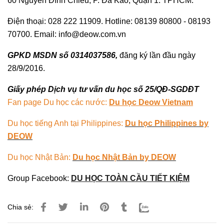
60 Nguyễn Đình Chiểu, P. Đa Kao, Quận 1. TPHCM.
Điện thoại: 028 222 11909. Hotline: 08139 80800 - 08193
70700. Email: info@deow.com.vn
GPKD MSDN số 0314037586,
đăng ký lần đầu ngày
28/9/2016.
Giấy phép Dịch vụ tư vấn du học số 25/QĐ-SGDĐT
Fan page Du học các nước:
Du học Deow Vietnam
Du học tiếng Anh tại Philippines:
Du học Philippines by
DEOW
Du học Nhật Bản:
Du học Nhật Bản by DEOW
Group Facebook:
DU HỌC TOÀN CẦU TIẾT KIỆM
Chia sẻ: