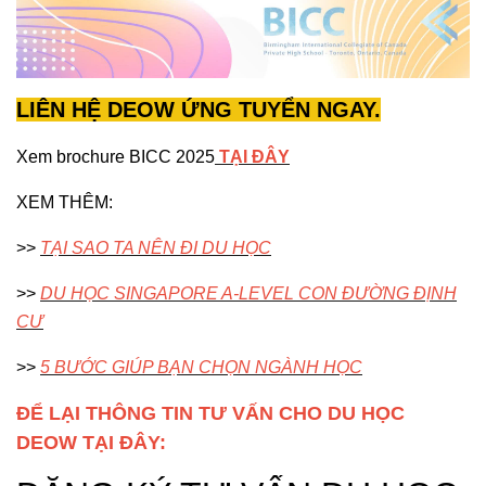
LIÊN HỆ DEOW ỨNG TUYỂN NGAY.
Xem brochure BICC 2025
TẠI ĐÂY
XEM THÊM:
>>
TẠI SAO TA NÊN ĐI DU HỌC
>>
DU HỌC SINGAPORE A-LEVEL CON ĐƯỜNG ĐỊNH
CƯ
>>
5 BƯỚC GIÚP BẠN CHỌN NGÀNH HỌC
ĐỂ LẠI THÔNG TIN TƯ VẤN CHO DU HỌC
DEOW TẠI ĐÂY: