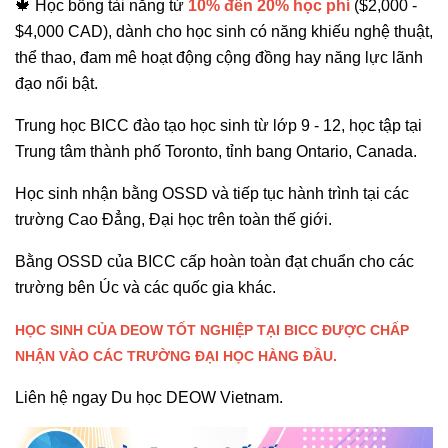
🍁 Học bổng tài năng từ
10% đến 20% học phí
($2,000 -
$4,000 CAD), dành cho học sinh có năng khiếu nghệ thuật,
thể thao, đam mê hoạt động cộng đồng hay năng lực lãnh
đạo nổi bật.
Trung học BICC đào tạo học sinh từ lớp 9 - 12, học tập tại
Trung tâm thành phố Toronto, tỉnh bang Ontario, Canada.
Học sinh nhận bằng OSSD và tiếp tục hành trình tại các
trường Cao Đẳng, Đại học trên toàn thế giới.
Bằng OSSD của BICC cấp hoàn toàn đạt chuẩn cho các
trường bên Úc và các quốc gia khác.
HỌC SINH CỦA DEOW TỐT NGHIỆP TẠI BICC ĐƯỢC CHẤP
NHẬN VÀO CÁC TRƯỜNG ĐẠI HỌC HÀNG ĐẦU.
Liên hệ ngay Du học DEOW Vietnam.