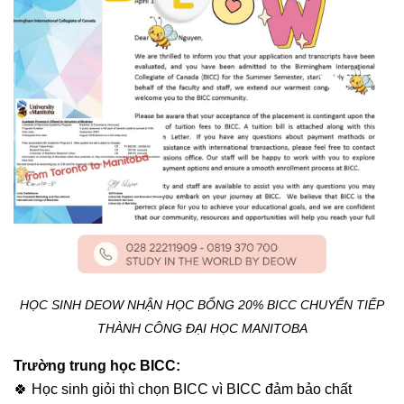
HỌC SINH DEOW NHẬN HỌC BỔNG 20% BICC CHUYỂN TIẾP
THÀNH CÔNG ĐẠI HỌC MANITOBA
Trường trung học BICC:
🍀 Học sinh giỏi thì chọn BICC vì BICC đảm bảo chất