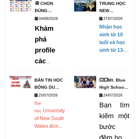
🧭 CHỌN
TRUNG HỌC
ĐÚNG
NEW
TRƯỜNG, MỞ
ZEALAND
04/08/2026
27/07/2026
ĐÚNG
PHỎNG VẤN
Nhận học
Khám
TƯƠNG LAI
HỌC BỔNG
sinh từ 10
phá
VỚI DANH
TRỰC TIẾP
tuổi và học
SÁCH
KỲ THÁNG
profile
sinh từ 13-
TRƯỜNG
1/2027
17 tuổi,
các
TRUNG HỌC
(28/01/2027-
không yêu
UY TÍN TẠI
09/04/2027)
trường
cầu Chứng
ANH 🧭
BẢN TIN HỌC
💥💥Mt. Blue
chỉ tiếng
trung
BỔNG DU
High School –
Anh, có khả
học uy
HỌC THÁNG
Cơ Hội Du
25/07/2026
24/07/2026
năng ngoại
8/2026 -
Học Vàng
Đại
tín tại
Bạn tìm
ngữ căn bản
DEOW
Chinh Phục
University
học
để có thể
Anh
kiếm một
VIETNAM
THPT Mỹ!
of New South
theo học
được
bước
Wales đứng
chương
Top 1 tại Úc
trình Tiếng
nhiều
đệm hoàn