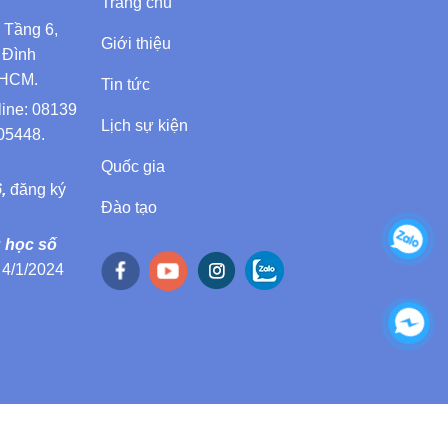
Trang chủ
Tầng 6,
Giới thiệu
 Đình
PHCM.
Tin tức
line: 08139
Lịch sự kiện
05448.
Quốc gia
6,
đăng ký
Đào tạo
u học số
4/1/2024