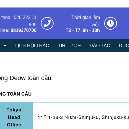
 thoại: 028 222 11
Thời gian làm
909
việc
line: 0819370700
T2 - T7, 9h - 18h
ÁC
LỊCH HỘI THẢO
TIN TỨC
ĐÀO TẠO
DUO
ng Deow toàn cầu
NG TOÀN CẦU
Tokyo
11F 1-26-2 Nishi-Shinjuku, Shinjuku-
Head
Office