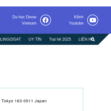
Du học Deow
Kênh
Vietnam
Youtube
LINGO/SAT
UY TÍN
Trại hè 2025
LIÊN HỆ
ku Tokyo 163-0511 Japan