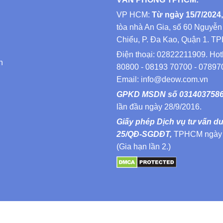
VP HCM:
Từ ngày 15/7/2024,
tòa nhà An Gia, số 60 Nguyễn
Chiểu, P. Đa Kao, Quận 1. T
Điện thoại: 02822211909. Hot
n
80800 - 08193 70700 - 07897
Email: info@deow.com.vn
GPKD MSDN số 031403758
lần đầu ngày 28/9/2016.
Giấy phép Dịch vụ tư vấn d
25/QĐ-SGDĐT,
TPHCM ngày 
(Gia hạn lần 2.)
© 2021 Copyright by Deow Vietnam. All rights reserved.