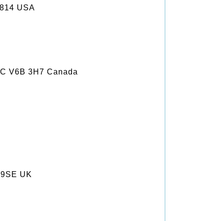
6814 USA
BC V6B 3H7 Canada
S
 9SE UK