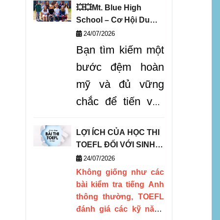
thế giới QS, trường
💥💥Mt. Blue High
hiện
đang mở ra các
School – Cơ Hội Du
chương trình học bổng
Học Vàng Chinh Phục
24/07/2026
hấp dẫn cho cánh cổng
THPT Mỹ!
Bạn tìm kiếm một
tuyển sinh năm 2027.
bước đệm hoàn
mỹ và đủ vững
chắc để tiến vào
Top các trường
LỢI ÍCH CỦA HỌC THI
đại học danh tiếng
TOEFL ĐỐI VỚI SINH
tại nước Mỹ? Mt.
VIÊN DU HỌC
24/07/2026
Blue High School
Không giống như các
bài kiểm tra tiếng Anh
là
"tảng đá vững
thông thường, TOEFL
chắc"
cho bạn
đánh giá các kỹ năng