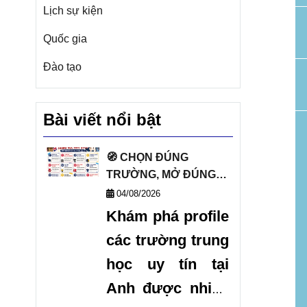
Lịch sự kiện
Quốc gia
Đào tạo
Bài viết nổi bật
🧭 CHỌN ĐÚNG
TRƯỜNG, MỞ ĐÚNG
TƯƠNG LAI VỚI DANH
04/08/2026
SÁCH TRƯỜNG
Khám phá profile
TRUNG HỌC UY TÍN
các trường trung
TẠI ANH 🧭
học uy tín tại
Anh được nhiều