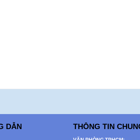
G DẪN
THÔNG TIN CHUN
VĂN PHÒNG TPHCM: