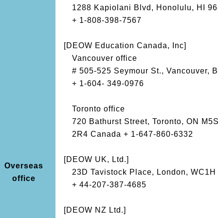
1288 Kapiolani Blvd, Honolulu, HI 9
+ 1-808-398-7567
[DEOW Education Canada, Inc]
Vancouver office
# 505-525 Seymour St., Vancouver, 
+ 1-604- 349-0976
Toronto office
720 Bathurst Street, Toronto, ON M5
2R4
Canada
+ 1-647-860-6332
[DEOW UK, Ltd.]
Overseas
23D Tavistock Place, London, WC1H
office
+ 44-207-387-4685
[DEOW NZ Ltd.]