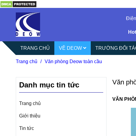
Điện
Hot
TRANG CHỦ
VỀ DEOW
TRƯỜNG ĐỐI T
Trang chủ
/
Văn phòng Deow toàn cầu
Văn phò
Danh mục tin tức
VĂN PHÒ
Trang chủ
Giới thiệu
Tin tức