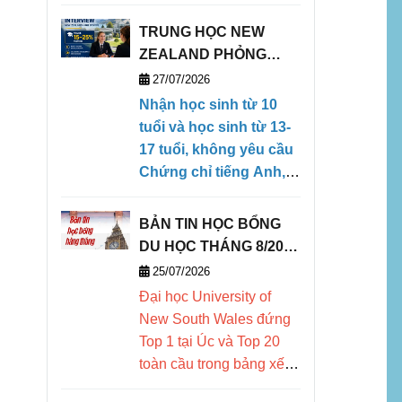
học sinh quốc tế
TRUNG HỌC NEW
lựa chọn. Bài
ZEALAND PHỎNG
viết tổng hợp
VẤN HỌC BỔNG TRỰC
27/07/2026
học phí, học
TIẾP KỲ THÁNG 1/2027
Nhận học sinh từ 10
(28/01/2027- 09/04/2027)
tuổi và học sinh từ 13-
bổng, chương
17 tuổi, không yêu cầu
trình học, ký túc
Chứng chỉ tiếng Anh,
xá, điều kiện đầu
có khả năng ngoại ngữ
căn bản để có thể theo
vào, điểm nổi bật
BẢN TIN HỌC BỔNG
học chương trình
DU HỌC THÁNG 8/2026
và cơ hội vào
Tiếng Anh tăng cường
- DEOW VIETNAM
25/07/2026
của trường. Chấp nhận
các trường đại
Đại học
University of
điểm trung bình môn
học danh tiếng
New South Wales đứng
linh hoạt, chào đón học
Top 1 tại Úc và Top 20
trên thế giới.
sinh có thái độ học tập
toàn cầu trong bảng xếp
nghiêm túc.
hạng các trường đại học