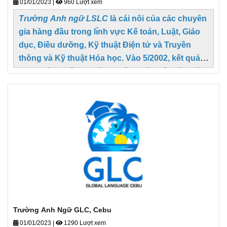
01/01/2023
|
960 Lượt xem
Trường Anh ngữ LS
LC
là cái nôi của các chuyên
gia hàng đầu trong lı̃nh vực Kế toán, Luật, Giáo
dục, Điều dưỡng, Kỹ thuật Điện tử và Truyền
thông và Kỹ thuật Hóa học. Vào 5/2002, kết quả
được công bố cho Kỳ thi Cấp phép Kế toán, đã
xếp hạng chương trı̀nh của trường đứng đầu
trên toàn quốc trong danh mục 10-25 trường
kiểm tra.
Trường Anh Ngữ GLC, Cebu
01/01/2023
|
1290 Lượt xem