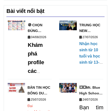
Bài viết nổi bật
🧭 CHỌN
TRUNG HỌC
ĐÚNG
NEW
TRƯỜNG, MỞ
ZEALAND
04/08/2026
27/07/2026
ĐÚNG
PHỎNG VẤN
Nhận học
Khám
TƯƠNG LAI
HỌC BỔNG
sinh từ 10
phá
VỚI DANH
TRỰC TIẾP
tuổi và học
SÁCH
KỲ THÁNG
profile
sinh từ 13-
TRƯỜNG
1/2027
17 tuổi,
các
TRUNG HỌC
(28/01/2027-
không yêu
UY TÍN TẠI
09/04/2027)
trường
cầu Chứng
ANH 🧭
chỉ tiếng
trung
BẢN TIN HỌC
💥💥Mt. Blue
BỔNG DU
Anh, có khả
High School –
học uy
HỌC THÁNG
Cơ Hội Du
năng ngoại
25/07/2026
24/07/2026
8/2026 -
tín tại
Học Vàng
ngữ căn bản
Đại
Bạn tìm
DEOW
Chinh Phục