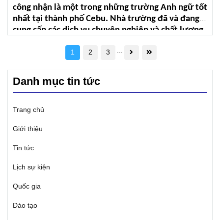
công nhận là một trong những trường Anh ngữ tốt
nhất tại thành phố Cebu. Nhà trường đã và đang
cung cấp các dịch vụ chuyên nghiệp và chất lượng
cao tới học viên: thường xuyên nâng cấp cơ sở vật
...
chất, củng cố đội ngũ nhân lực hỗ trợ học viên, tổ
1
2
3
chức các hoạt động giao lưu tiếng Anh ngoài thời
gian học... Tất cả vì mục tiêu xây dựng chương
Danh mục tin tức
trình học và môi trường học tiếng Anh tốt nhất.
Trang chủ
Giới thiệu
Tin tức
Lịch sự kiện
Quốc gia
Đào tạo