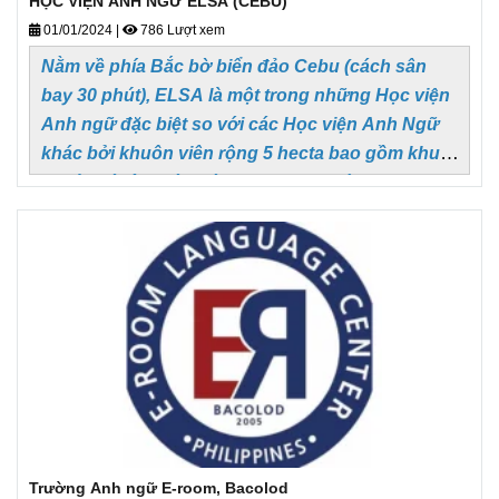
HỌC VIỆN ANH NGỮ ELSA (CEBU)
01/01/2024
|
786 Lượt xem
Nằm về phía Bắc bờ biển đảo Cebu (cách sân
bay 30 phút), ELSA là một trong những Học viện
Anh ngữ đặc biệt so với các Học viện Anh Ngữ
khác bởi khuôn viên rộng 5 hecta bao gồm khu
ký túc xá rộng lớn với đa dạng tiện tích phục vụ
cho mục đích thư giãn và thể thao như hồ bơi,
sân bóng rổ, sân cầu lông, hồ bơi, sân chơi cho
trẻ,...
Trường Anh ngữ E-room, Bacolod