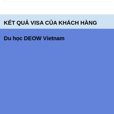
hối tiếc
khi bỏ lỡ
điều
KẾT QUẢ VISA CỦA KHÁCH HÀNG
này!!!
Du học DEOW Vietnam