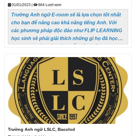
01/01/2023
|
864 Lượt xem
Trường Anh ngữ E-room sẽ là lựa chọn tốt nhất
cho bạn để nâng cao khả năng tiếng Anh. Với
các phương pháp độc đáo như FLIP LEARNING
học sinh sẽ phải giải thích những gì họ đã học
được như một giáo viên, mỗi tuần 1 lần. Phương
pháp này sẽ giúp học sinh học dễ dàng hơn và
tăng cường kĩ năng của mình
Trường Anh ngữ LSLC, Bacolod