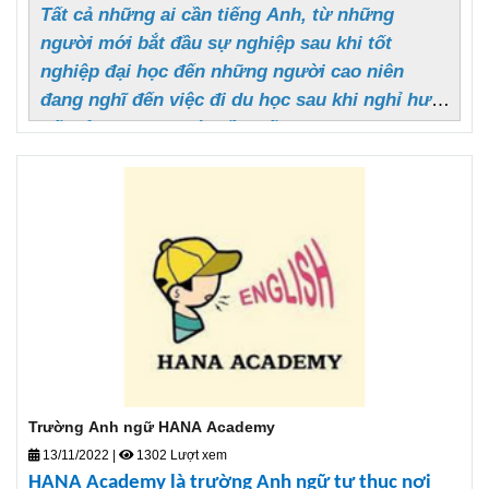
Tất cả những ai cần tiếng Anh, từ những
người mới bắt đầu sự nghiệp sau khi tốt
nghiệp đại học đến những người cao niên
đang nghĩ đến việc đi du học sau khi nghỉ hưu.
Tất cả những người cần tiếng Anh thương mại
như kỹ năng trình bày lưu loát và logic được
sử dụng trong các tình huống kinh doanh thực
tế như nhân viên văn phòng, dịch giả tự do,
sinh viên mới khởi nghiệp, đào tạo nhóm
doanh nghiệp, triển vọng kinh doanh ở nước
ngoài và phỏng vấn 24 tiếng Anh.
Trường Anh ngữ HANA Academy
13/11/2022
|
1302 Lượt xem
HANA Academy là trường Anh ngữ tư thục nơi