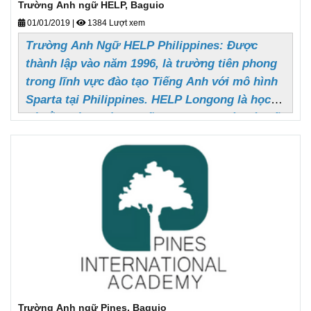
Trường Anh ngữ HELP, Baguio
về cơ sở vật chất phục vụ cho việc
01/01/2019
|
1384 Lượt xem
học tập của học viên
Trường Anh Ngữ HELP Philippines: Được
.
thành lập vào năm 1996, là trường tiên phong
trong lĩnh vực đào tạo Tiếng Anh với mô hình
Sparta tại Philippines. HELP Longong là học
xá nằm cách thành phố Baguio 30 phút. Vì thế,
học xá rất thuận lợi cho việc học tập bởi với
sự yên tĩnh, phong cảnh yên bình và khí hậu
mát mẻ. Là cơ sở lớn nhất trong tất cả các cơ
sở HELP, Longlong cung cấp các chương trình
đa dạng từ khóa ESL đến các khóa học sau đại
học, trường Cao đẳng Concordia của Benguet.
Trường Anh ngữ Pines, Baguio