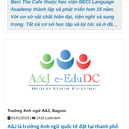
Beci The Cafe thuộc học viện BECI Language
Academy thành lập và phát triển hơn 15 năm.
Với cơ sở vật chất hiện đại, tiện nghi và sang
trọng. Tất cả cơ sở học tập và ký túc xá ở đây
đều được xây dựng theo phong cách, nội thất
và cách bày trí cũng thể hiện rất đặc trưng
Hàn Quốc.
Trường Anh ngữ A&J, Baguio
01/01/2019
|
1416 Lượt xem
A&J là trường Anh ngữ quốc tế đặt tại thành phố