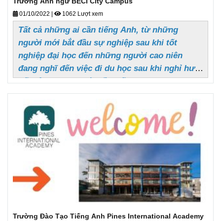
Trường Anh ngữ BECI City Campus
01/10/2022
|
1062 Lượt xem
Tất cả những ai cần tiếng Anh, từ những
người mới bắt đầu sự nghiệp sau khi tốt
nghiệp đại học đến những người cao niên
đang nghĩ đến việc đi du học sau khi nghỉ hưu.
Tất cả những người cần tiếng Anh thương mại
như kỹ năng trình bày lưu loát và logic được
sử dụng trong các tình huống kinh doanh thực
tế như nhân viên văn phòng, dịch giả tự do,
sinh viên mới khởi nghiệp, đào tạo nhóm
doanh nghiệp, triển vọng kinh doanh ở nước
ngoài và phỏng vấn 24 tiếng Anh.
Trường Đào Tạo Tiếng Anh Pines International Academy