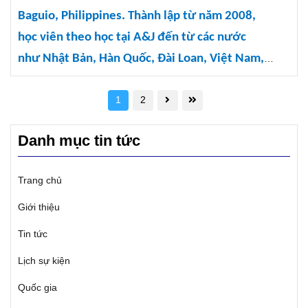
Baguio, Philippines. Thành lập từ năm 2008,
học viên theo học tại A&J đến từ các nước
như Nhật Bản, Hàn Quốc, Đài Loan, Việt Nam,
Mông Cổ, Trung Quốc và khu vực Trung Đông. A&J
chuyên đào tạo các khóa học giao tiếp ESL và luyện
1
2
thi IELTS đảm bảo.
Danh mục tin tức
Trang chủ
Giới thiệu
Tin tức
Lịch sự kiện
Quốc gia