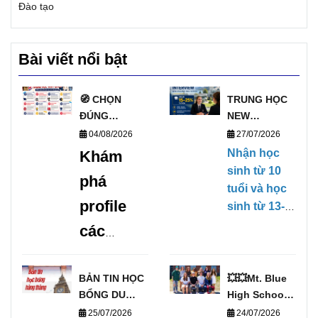
Đào tạo
Bài viết nổi bật
🧭 CHỌN
TRUNG HỌC
ĐÚNG
NEW
TRƯỜNG, MỞ
ZEALAND
04/08/2026
27/07/2026
ĐÚNG
PHỎNG VẤN
Nhận học
Khám
TƯƠNG LAI
HỌC BỔNG
sinh từ 10
phá
VỚI DANH
TRỰC TIẾP
tuổi và học
SÁCH
KỲ THÁNG
profile
sinh từ 13-
TRƯỜNG
1/2027
17 tuổi,
các
TRUNG HỌC
(28/01/2027-
không yêu
UY TÍN TẠI
09/04/2027)
trường
cầu Chứng
ANH 🧭
chỉ tiếng
trung
BẢN TIN HỌC
💥💥Mt. Blue
BỔNG DU
Anh, có khả
High School –
học uy
HỌC THÁNG
Cơ Hội Du
năng ngoại
25/07/2026
24/07/2026