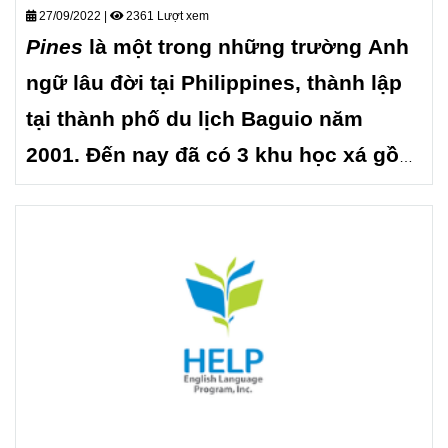
27/09/2022
|
2361 Lượt xem
Pines
là một trong những trường Anh
ngữ lâu đời tại Philippines, thành lập
tại thành phố du lịch Baguio năm
2001. Đến nay đã có 3 khu học xá gồm
Pines International Academy (còn gọi
là Main Campus), Chapis, Cebu Blue
Ocean. Chương trình đào tạo rất đa
dạng và mang tính học thuật cao, để
đáp ứng mọi nhu cầu và giúp học viên
đạt hiệu quả cao, Pines đã không
ngừng cải tiến và phát triển chất
lượng giảng dạy song song với đầu tư