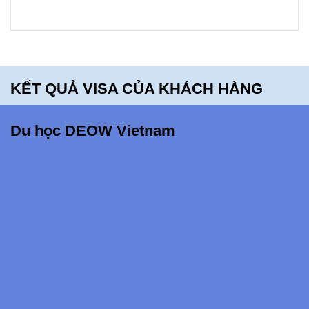
bạn sẽ
hối tiếc
khi bỏ lỡ
điều
KẾT QUẢ VISA CỦA KHÁCH HÀNG
này!!!
Du học DEOW Vietnam