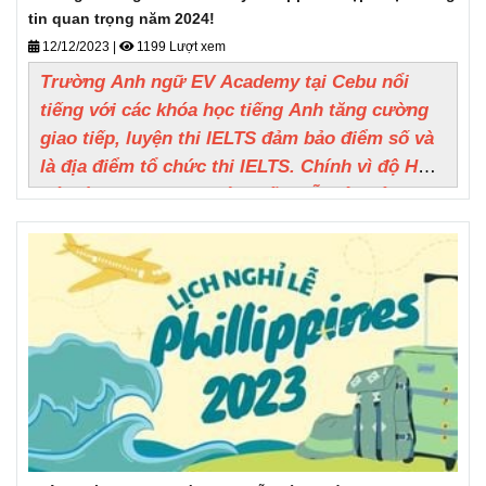
tin quan trọng năm 2024!
12/12/2023
|
1199 Lượt xem
Trường Anh ngữ EV Academy tại Cebu nổi
tiếng với các khóa học tiếng Anh tăng cường
giao tiếp, luyện thi IELTS đảm bảo điểm số và
là địa điểm tổ chức thi IELTS. Chính vì độ HOT
đó mà EV Academy sớm hết chỗ, liên hệ ngay
Du học DEOW Vietnam để giữ chỗ sớm với
mức giá ưu đãi!