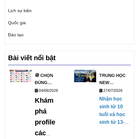
Lịch sự kiện
Quốc gia
Đào tạo
Bài viết nổi bật
🧭 CHỌN
TRUNG HỌC
ĐÚNG
NEW
TRƯỜNG, MỞ
ZEALAND
04/08/2026
27/07/2026
ĐÚNG
PHỎNG VẤN
Nhận học
Khám
TƯƠNG LAI
HỌC BỔNG
sinh từ 10
phá
VỚI DANH
TRỰC TIẾP
tuổi và học
SÁCH
KỲ THÁNG
profile
sinh từ 13-
TRƯỜNG
1/2027
17 tuổi,
các
TRUNG HỌC
(28/01/2027-
không yêu