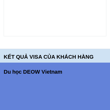
Mt. Blue
High
School -
bạn sẽ
hối tiếc
khi bỏ lỡ
điều
KẾT QUẢ VISA CỦA KHÁCH HÀNG
này!!!
Du học DEOW Vietnam