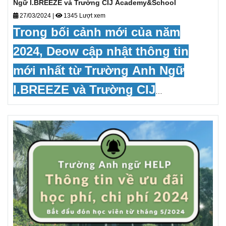
Ngữ I.BREEZE và Trường CIJ Academy&School
27/03/2024
|
1345 Lượt xem
Trong bối cảnh mới của năm
2024, Deow cập nhật thông tin
mới nhất từ Trường Anh Ngữ
I.BREEZE và Trường CIJ
Academy&School tại Philippines
về chương trình học và ưu đãi
đặc biệt dành cho học viên quốc
tế.