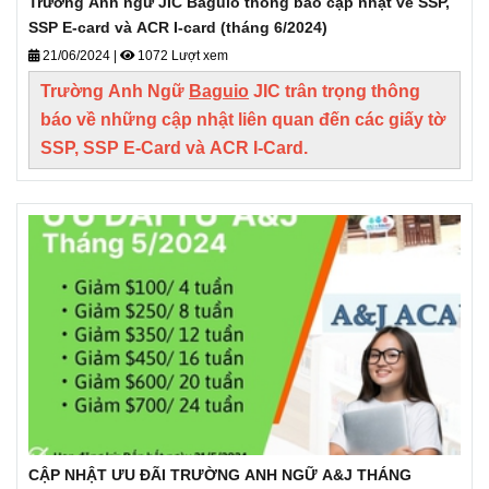
Trường Anh ngữ JIC Baguio thông báo cập nhật về SSP,
SSP E-card và ACR I-card (tháng 6/2024)
21/06/2024
|
1072 Lượt xem
Trường Anh Ngữ
Baguio
JIC
trân trọng thông
báo về những cập nhật liên quan đến các giấy tờ
SSP, SSP E-Card và ACR I-Card.
CẬP NHẬT ƯU ĐÃI TRƯỜNG ANH NGỮ A&J THÁNG