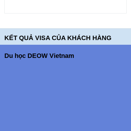
bạn sẽ
hối tiếc
khi bỏ lỡ
điều
KẾT QUẢ VISA CỦA KHÁCH HÀNG
này!!!
Du học DEOW Vietnam