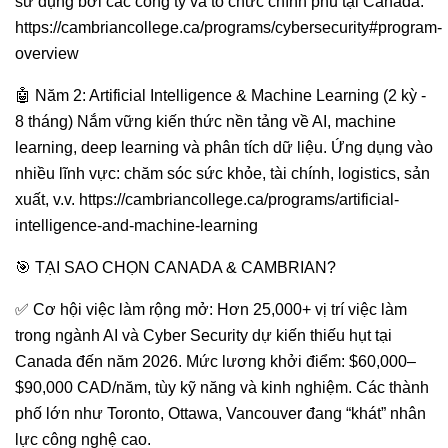
sử dụng bởi các công ty và tổ chức chính phủ tại Canada.
https://cambriancollege.ca/programs/cybersecurity#program-
overview
🤖 Năm 2: Artificial Intelligence & Machine Learning (2 kỳ -
8 tháng) Nắm vững kiến thức nền tảng về AI, machine
learning, deep learning và phân tích dữ liệu. Ứng dụng vào
nhiều lĩnh vực: chăm sóc sức khỏe, tài chính, logistics, sản
xuất, v.v.
https://cambriancollege.ca/programs/artificial-
intelligence-and-machine-learning
🎯 TẠI SAO CHỌN CANADA & CAMBRIAN?
✅ Cơ hội việc làm rộng mở: Hơn 25,000+ vị trí việc làm
trong ngành AI và Cyber Security dự kiến thiếu hụt tại
Canada đến năm 2026. Mức lương khởi điểm: $60,000–
$90,000 CAD/năm, tùy kỹ năng và kinh nghiệm. Các thành
phố lớn như Toronto, Ottawa, Vancouver đang “khát” nhân
lực công nghệ cao.