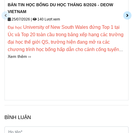
BẢN TIN HỌC BỔNG DU HỌC THÁNG 8/2026 - DEOW
VIETNAM
25/07/2026
|
140 Lượt xem
University of New South Wales đứng Top 1 tại
Đại học
Úc và Top 20 toàn cầu trong bảng xếp hạng các trường
đại học thế giới QS, trường hiện
đang mở ra các
chương trình học bổng hấp dẫn cho cánh cổng tuyển
Xem thêm ››
sinh năm 2027.
BÌNH LUẬN