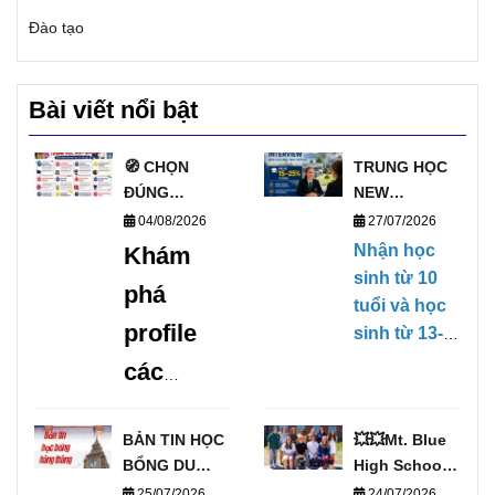
Đào tạo
Bài viết nổi bật
🧭 CHỌN
TRUNG HỌC
ĐÚNG
NEW
TRƯỜNG, MỞ
ZEALAND
04/08/2026
27/07/2026
ĐÚNG
PHỎNG VẤN
Nhận học
Khám
TƯƠNG LAI
HỌC BỔNG
sinh từ 10
phá
VỚI DANH
TRỰC TIẾP
tuổi và học
SÁCH
KỲ THÁNG
profile
sinh từ 13-
TRƯỜNG
1/2027
17 tuổi,
các
TRUNG HỌC
(28/01/2027-
không yêu
UY TÍN TẠI
09/04/2027)
trường
cầu Chứng
ANH 🧭
BẢN TIN HỌC
💥💥Mt. Blue
chỉ tiếng
trung
BỔNG DU
High School –
Anh, có khả
học uy
HỌC THÁNG
Cơ Hội Du
25/07/2026
24/07/2026