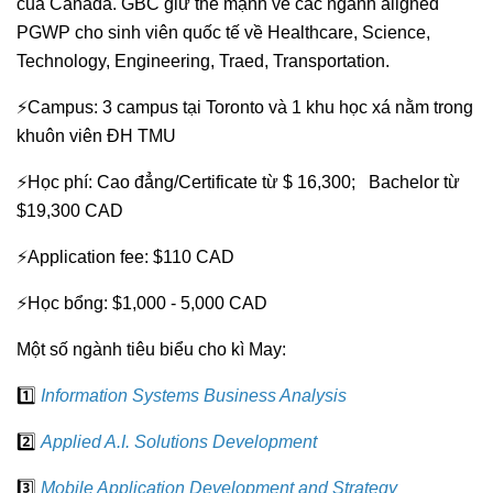
của Canada. GBC giữ thế mạnh về các ngành aligned
PGWP cho sinh viên quốc tế về Healthcare, Science,
Technology, Engineering, Traed, Transportation.
⚡Campus: 3 campus tại Toronto và 1 khu học xá nằm trong
khuôn viên ĐH TMU
⚡Học phí: Cao đẳng/Certificate từ $ 16,300; Bachelor từ
$19,300 CAD
⚡Application fee: $110 CAD
⚡Học bổng: $1,000 - 5,000 CAD
Một số ngành tiêu biểu cho kì May:
1️⃣
Infor
mation Systems Business Analysis
2️⃣
Applied A.I. Solutions Development
3️⃣
Mobile Application Development and Strategy