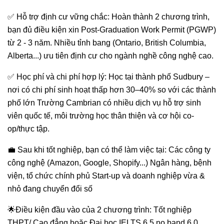
✅ Hỗ trợ định cư vững chắc: Hoàn thành 2 chương trình,
bạn đủ điều kiện xin Post-Graduation Work Permit (PGWP)
từ 2 - 3 năm. Nhiều tỉnh bang (Ontario, British Columbia,
Alberta...) ưu tiên định cư cho ngành nghề công nghệ cao.
✅ Học phí và chi phí hợp lý: Học tại thành phố Sudbury –
nơi có chi phí sinh hoạt thấp hơn 30–40% so với các thành
phố lớn Trường Cambrian có nhiều dịch vụ hỗ trợ sinh
viên quốc tế, môi trường học thân thiện và cơ hội co-
op/thực tập.
💼 Sau khi tốt nghiệp, bạn có thể làm việc tại: Các công ty
công nghệ (Amazon, Google, Shopify...) Ngân hàng, bệnh
viện, tổ chức chính phủ Start-up và doanh nghiệp vừa &
nhỏ đang chuyển đổi số
🌟Điều kiện đầu vào của 2 chương trình: Tốt nghiệp
THPT/ Cao đẳng hoặc Đại học IELTS 6.5 no band 6.0