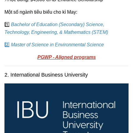
Một số ngành tiêu biểu cho kì May:
1️⃣
Bachelor of Education (Secondary) Science,
Technology, Engineering, & Mathematics (STEM)
2️⃣
Master of Science in Environmental
Science
PGWP - Aligned programs
2. International Business University