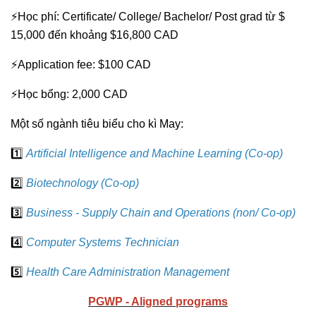
⚡Học phí: Certificate/ College/ Bachelor/ Post grad từ $
15,000 đến khoảng $16,800 CAD
⚡Application fee: $100 CAD
⚡Học bổng: 2,000 CAD
Một số ngành tiêu biểu cho kì May:
1️⃣
Artificial Intelligence and Machine Learning (Co-op)
2️⃣
Biotechnology (Co-op)
3️⃣
Business - Supply Chain and Operations (non/ Co-op)
4️⃣
Computer Systems Technician
5️⃣
Health Care Administration Management
PGWP - Aligned programs