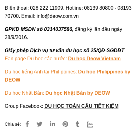
Điện thoại: 028 222 11909. Hotline: 08139 80800 - 08193
70700. Email: info@deow.com.vn
GPKD MSDN số 0314037586,
đăng ký lần đầu ngày
28/9/2016.
Giấy phép Dịch vụ tư vấn du học số 25/QĐ-SGDĐT
Fan page Du học các nước:
Du học Deow Vietnam
Du học tiếng Anh tại Philippines:
Du học Philippines by
DEOW
Du học Nhật Bản:
Du học Nhật Bản by DEOW
Group Facebook:
DU HỌC TOÀN CẦU TIẾT KIỆM
Chia sẻ: