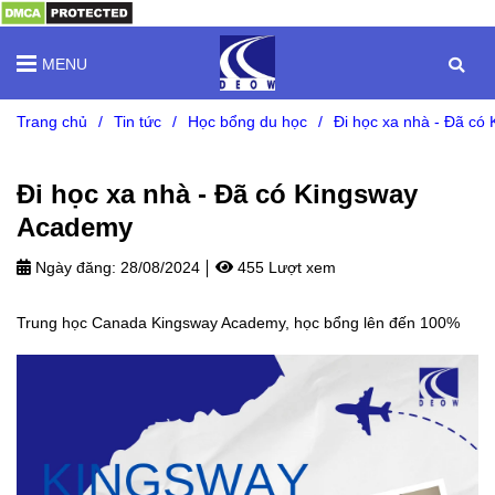
MENU
Trang chủ
/
Tin tức
/
Học bổng du học
/
Đi học xa nhà - Đã có
Đi học xa nhà - Đã có Kingsway
Academy
Ngày đăng:
28/08/2024
455 Lượt xem
Trung học Canada Kingsway Academy, học bổng lên đến 100%