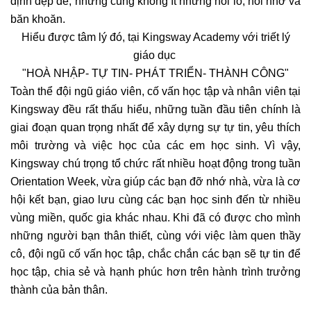
định đẹp đẽ, nhưng cũng không ít những nỗi lo, nỗi nhớ và
băn khoăn.
Hiểu được tâm lý đó, tại Kingsway Academy với triết lý
giáo dục
"HOÀ NHẬP- TỰ TIN- PHÁT TRIỂN- THÀNH CÔNG"
Toàn thể đội ngũ giáo viên, cố vấn học tập và nhân viên tại
Kingsway đều rất thấu hiểu, những tuần đầu tiên chính là
giai đoạn quan trọng nhất để xây dựng sự tự tin, yêu thích
môi trường và việc học của các em học sinh. Vì vậy,
Kingsway chú trọng tổ chức rất nhiều hoạt động trong tuần
Orientation Week, vừa giúp các bạn đỡ nhớ nhà, vừa là cơ
hội kết bạn, giao lưu cùng các bạn học sinh đến từ nhiều
vùng miền, quốc gia khác nhau. Khi đã có được cho mình
những người bạn thân thiết, cùng với việc làm quen thầy
cô, đội ngũ cố vấn học tập, chắc chắn các bạn sẽ tự tin để
học tập, chia sẻ và hạnh phúc hơn trên hành trình trưởng
thành của bản thân.