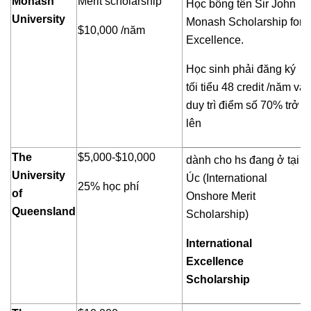
Monash
Merit scholarship
Học bổng tên Sir John
University
Monash Scholarship for
$10,000 /năm
Excellence.
Học sinh phải đăng ký
tối tiểu 48 credit /năm và
duy trì điểm số 70% trở
lên
The
$5,000-$10,000
dành cho hs đang ở tại
University
Úc (International
25% học phí
of
Onshore Merit
Queensland
Scholarship)
International
Excellence
Scholarship