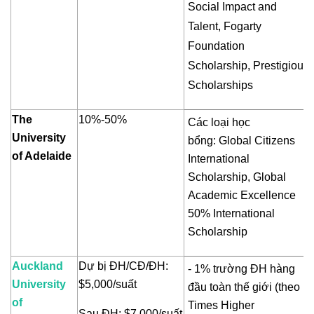
Social Impact and
Talent, Fogarty
Foundation
Scholarship, Prestigious
Scholarships
The
10%-50%
Các loại học
University
bổng:
Global Citizens
of Adelaide
International
Scholarship,
Global
Academic Excellence
50% International
Scholarship
Auckland
Dự bị ĐH/CĐ/ĐH:
- 1% trường ĐH hàng
University
$5,000/suất
đầu toàn thế giới (theo
of
Times Higher
Sau ĐH: $7,000/suất