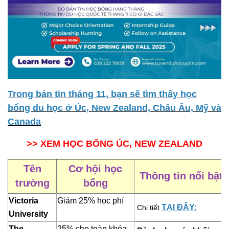
Trong bản tin tháng 11, bạn sẽ tìm thấy học
bổng du học ở Úc, New Zealand, Châu Âu, Mỹ và
Canada
>> XEM HỌC BỔNG ÚC, NEW ZEALAND
Tên
Cơ hội học
Thông tin nổi bật
trường
bổng
Victoria
Giảm 25% học phí
TẠI ĐÂY:
Chi tiết
University
The
25% cho toàn khóa,