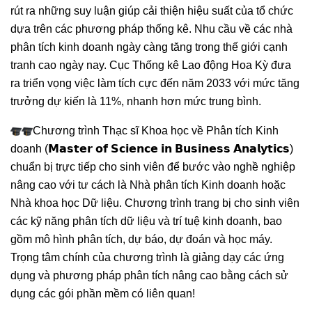
rút ra những suy luận giúp cải thiện hiệu suất của tổ chức
dựa trên các phương pháp thống kê. Nhu cầu về các nhà
phân tích kinh doanh ngày càng tăng trong thế giới cạnh
tranh cao ngày nay. Cục Thống kê Lao động Hoa Kỳ đưa
ra triển vọng việc làm tích cực đến năm 2033 với mức tăng
trưởng dự kiến ​​là 11%, nhanh hơn mức trung bình.
Chương trình Thạc sĩ Khoa học về Phân tích Kinh
doanh (𝗠𝗮𝘀𝘁𝗲𝗿 𝗼𝗳 𝗦𝗰𝗶𝗲𝗻𝗰𝗲 𝗶𝗻 𝗕𝘂𝘀𝗶𝗻𝗲𝘀𝘀 𝗔𝗻𝗮𝗹𝘆𝘁𝗶𝗰𝘀)
chuẩn bị trực tiếp cho sinh viên để bước vào nghề nghiệp
nâng cao với tư cách là Nhà phân tích Kinh doanh hoặc
Nhà khoa học Dữ liệu. Chương trình trang bị cho sinh viên
các kỹ năng phân tích dữ liệu và trí tuệ kinh doanh, bao
gồm mô hình phân tích, dự báo, dự đoán và học máy.
Trọng tâm chính của chương trình là giảng dạy các ứng
dụng và phương pháp phân tích nâng cao bằng cách sử
dụng các gói phần mềm có liên quan!