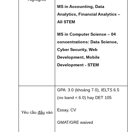
MS in Accounting, Data
Analytics, Financial Analytics –
All STEM
MS in Computer Science – 04
concentrations: Data Science,
Cyber Security, Web
Development, Mobile
Development - STEM
GPA: 3.0 (khoảng 7.0), IELTS 6.5
(no band < 6.0) hay DET 105
Essay, CV
Yêu cầu
đấu
vào
GMAT/GRE waived