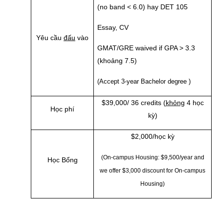
(no band < 6.0) hay DET 105
Essay, CV
Yêu cầu
đấu
vào
GMAT/GRE waived if GPA > 3.3
(khoảng 7.5)
(Accept 3-year Bachelor degree )
$39,000/ 36 credits (
khỏng
4 học
Học phí
kỳ)
$2,000/học kỳ
(On-campus Housing: $9,500/year and
Học Bổng
we offer $3,000 discount for On-campus
Housing)