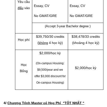
Yêu cầu
Essay, CV
Essay, CV
đấu
vào
No GMAT/GRE
No GMAT/GRE
(Accept 3-year Bachelor degree )
$39,750/30 credits
$38,478/33 credits
Học phí
(
khỏng
4 học kỳ)
(khoảng 4 học kỳ)
$2,000/học kỳ
(On-campus Housing:
Học
$2,000/học kỳ
$9,500/year and we
Bổng
offer $3,000 discount for
On-campus Housing)
4/
Chương Trình Master có Học Phí “
TỐT NHẤT
“