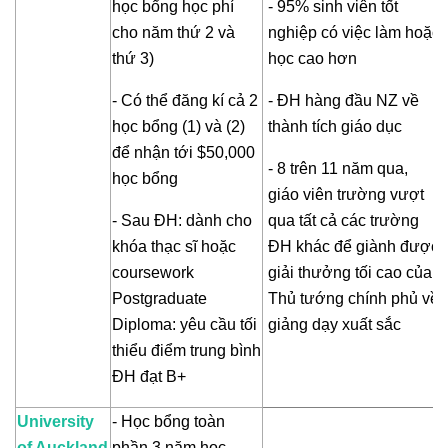
học bổng học phí
- 95% sinh viên tốt
cho năm thứ 2 và
nghiệp có việc làm hoặc
thứ 3)
học cao hơn
- Có thể đăng kí cả 2
- ĐH hàng đầu NZ về
học bổng (1) và (2)
thành tích giáo dục
để nhận tới $50,000
- 8 trên 11 năm qua,
học bổng
giáo viên trường vượt
- Sau ĐH: dành cho
qua tất cả các trường
khóa thạc sĩ hoặc
ĐH khác để giành được
coursework
giải thưởng tối cao của
Postgraduate
Thủ tướng chính phủ về
Diploma: yêu cầu tối
giảng dạy xuất sắc
thiểu điểm trung bình
ĐH đạt B+
University
- Học bổng toàn
of Auckland
phần 3 năm học