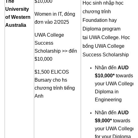
The
$10,000
Học sinh nhập học
University
chương trình
Women in IT, đóng
of Western
Foundation hay
đơn vào 2/2025
Australia
Diploma program
UWA College
tại UWA College. Học
Success
bổng UWA College
Scholarship >> đến
Success Scholarship
$10,000
Nhận đến
AUD
$1,500 ELICOS
$10,000*
towards
Bursary cho hs
your UWA College
chương trình tiếng
Diploma in
Anh
Engineering
Nhận đến
AUD
$9,000*
towards
your UWA College
for your Diploma