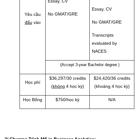
Essay, CV
Essay, CV
No GMAT/GRE
Yêu cầu
No GMAT/GRE
đấu
vào
Transcripts
evaluated by
NACES
(Accept 3-year Bachelor degree )
$36,297/30 credits
$24,420/36 credits
Học phí
(
khỏng
4 học kỳ)
(khoảng 4 học kỳ)
Học Bổng
$750/học kỳ
N/A