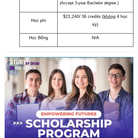
(Accept 3-year Bachelor degree )
$21,240/ 36 credits (
khỏng
4 học
Học phí
kỳ)
Học Bổng
N/A