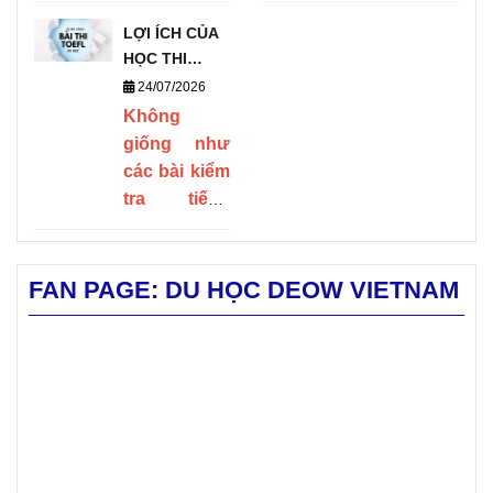
học sinh
mỹ và đủ
toàn cầu
cường của
LỢI ÍCH CỦA
trong bảng
quốc tế
vững
trường.
HỌC THI
xếp hạng các
Chấp nhận
lựa chọn.
chắc để
TOEFL ĐỐI
24/07/2026
trường đại
điểm trung
VỚI SINH
Bài viết
tiến vào
Không
học thế giới
bình môn
VIÊN DU HỌC
giống như
QS, trường
linh hoạt,
tổng hợp
Top các
các bài kiểm
hiện
đang
chào đón
học phí,
trường
tra tiếng
mở ra các
học sinh có
Anh thông
chương trình
học
đại học
thái độ học
thường,
học bổng hấp
tập nghiêm
bổng,
danh
TOEFL đánh
dẫn cho cánh
FAN PAGE: DU HỌC DEOW VIETNAM
túc.
chương
tiếng tại
giá các kỹ
cổng tuyển
năng cần
sinh năm
trình
nước
thiết trong
2027.
học, ký
Mỹ? Mt.
môi trường
học
túc xá,
Blue High
thuật. Điểm
điều kiện
School là
TOEFL cạnh