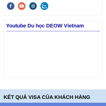
trường đại
đại học
học có tính
mong
chọn lọc
muốn.
cao.
Youtube Du học DEOW Vietnam
Hãy
khám phá
Mt. Blue
High
School -
bạn sẽ
hối tiếc
khi bỏ lỡ
điều
KẾT QUẢ VISA CỦA KHÁCH HÀNG
này!!!