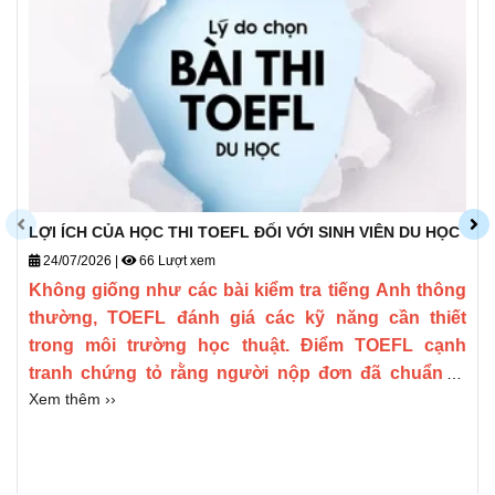
LỢI ÍCH CỦA HỌC THI TOEFL ĐỐI VỚI SINH VIÊN DU HỌC
24/07/2026
|
66 Lượt xem
Không giống như các bài kiểm tra tiếng Anh thông
thường, TOEFL đánh giá các kỹ năng cần thiết
trong môi trường học thuật. Điểm TOEFL cạnh
tranh chứng tỏ rằng người nộp đơn đã chuẩn bị
Xem thêm ››
sẵn sàng để học tập trong môi trường nói tiếng
Anh. Nó có thể làm cho hồ sơ ứng tuyển cạnh tranh
hơn, đặc biệt là khi nộp đơn vào các trường đại học
có tính chọn lọc cao.