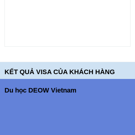
Mt. Blue
High
School -
bạn sẽ
hối tiếc
khi bỏ lỡ
điều
KẾT QUẢ VISA CỦA KHÁCH HÀNG
này!!!
Du học DEOW Vietnam