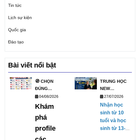
Tin tức
Lịch sự kiện
Quốc gia
Đào tạo
Bài viết nổi bật
🧭 CHỌN
TRUNG HỌC
ĐÚNG
NEW
TRƯỜNG, MỞ
ZEALAND
04/08/2026
27/07/2026
ĐÚNG
PHỎNG VẤN
Nhận học
Khám
TƯƠNG LAI
HỌC BỔNG
sinh từ 10
phá
VỚI DANH
TRỰC TIẾP
tuổi và học
SÁCH
KỲ THÁNG
profile
sinh từ 13-
TRƯỜNG
1/2027
17 tuổi,
các
TRUNG HỌC
(28/01/2027-