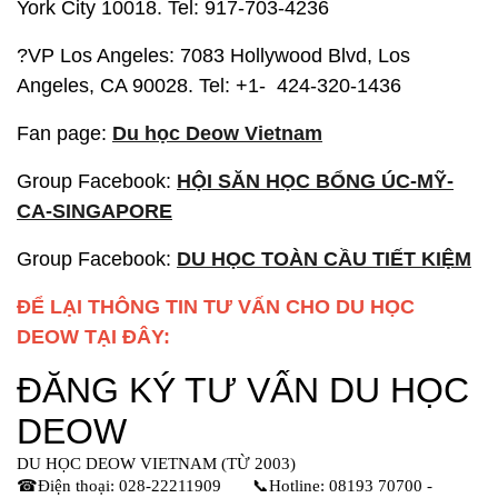
York City 10018. Tel: 917-703-4236
?VP Los Angeles: 7083 Hollywood Blvd, Los
Angeles, CA 90028. Tel: +1- 424-320-1436
Fan page:
Du học Deow Vietnam
Group Facebook:
HỘI SĂN HỌC BỔNG ÚC-MỸ-
CA-SINGAPORE
Group Facebook:
DU HỌC TOÀN CẦU TIẾT KIỆM
ĐỂ LẠI THÔNG TIN TƯ VẤN CHO DU HỌC
DEOW TẠI ĐÂY: