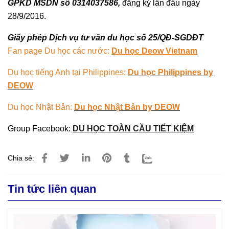
GPKD MSDN số 0314037586,
đăng ký lần đầu ngày
28/9/2016.
Giấy phép Dịch vụ tư vấn du học số 25/QĐ-SGDĐT
Fan page Du học các nước:
Du học Deow Vietnam
Du học tiếng Anh tại Philippines:
Du học Philippines by
DEOW
Du học Nhật Bản:
Du học Nhật Bản by DEOW
Group Facebook:
DU HỌC TOÀN CẦU TIẾT KIỆM
Chia sẻ:
Tin tức liên quan