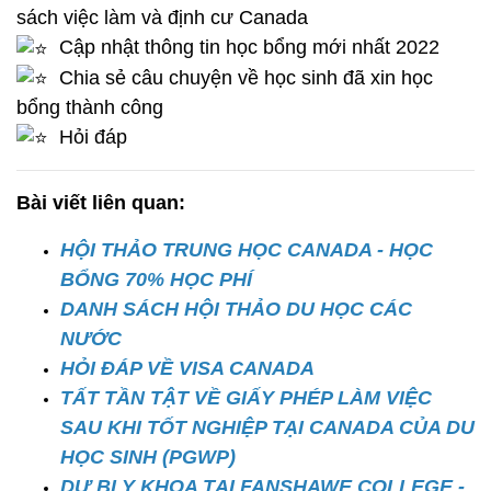
sách việc làm và định cư Canada
Cập nhật thông tin học bổng mới nhất 2022
Chia sẻ câu chuyện về học sinh đã xin học
bổng thành công
Hỏi đáp
Bài viết liên quan:
HỘI THẢO TRUNG HỌC CANADA - HỌC
BỔNG 70% HỌC PHÍ
DANH SÁCH HỘI THẢO DU HỌC CÁC
NƯỚC
HỎI ĐÁP VỀ VISA CANADA
TẤT TẦN TẬT VỀ GIẤY PHÉP LÀM VIỆC
SAU KHI TỐT NGHIỆP TẠI CANADA CỦA DU
HỌC SINH (PGWP)
DỰ BỊ Y KHOA TẠI FANSHAWE COLLEGE -