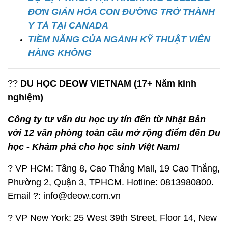
ĐƠN GIẢN HÓA CON ĐƯỜNG TRỞ THÀNH
Y TÁ TẠI CANADA
TIỀM NĂNG CỦA NGÀNH KỸ THUẬT VIÊN
HÀNG KHÔNG
??
D
U HỌC DEOW VIETNAM (17+ Năm kinh
nghiệm)
Công ty tư vấn du học uy tín đến từ Nhật Bản
với 12 văn phòng toàn cầu mở rộng điểm đến Du
học - Khám phá cho học sinh Việt Nam!
? VP HCM: Tầng 8, Cao Thắng Mall, 19 Cao Thắng,
Phường 2, Quận 3, TPHCM. Hotline: 0813980800.
Email ?: info@deow.com.vn
? VP New York: 25 West 39th Street, Floor 14, New