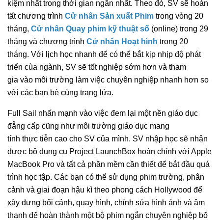
kiệm nhất trong thời gian ngắn nhất. Theo đó, SV sẽ hoàn
tất chương trình
C
ử nhân
Sản xuất Phim
trong vòng 20
tháng,
C
ử nhân Quay phim kỹ thuật số
(online) trong 29
tháng và chương trình
C
ử nhân Hoạt hình
trong 20
tháng. Với lịch học nhanh để có thể bắt kịp nhịp độ phát
triển cùa ngành, SV sẽ tốt nghiệp sớm hơn và tham
gia vào môi trường làm việc chuyên nghiệp nhanh hơn so
với các bạn bè cùng trang lứa.
Full Sail nhấn mạnh vào việc đem lại một nền giáo dục
đẳng cấp cũng như môi trường giáo dục mang
tính thực tiễn cao cho SV của mình. SV nhập học sẽ nhận
được bộ dụng cụ Project LaunchBox hoàn chỉnh với Apple
MacBook Pro và tất cả phần mềm cần thiết để bắt đầu quá
trình học tập. Các bạn có thể sử dụng phim trường, phân
cảnh và giai đoạn hậu kì theo phong cách Hollywood để
xây dựng bối cảnh, quay hình, chỉnh sửa hình ảnh và âm
thanh để hoàn thành một bộ phim ngắn chuyên nghiệp bổ