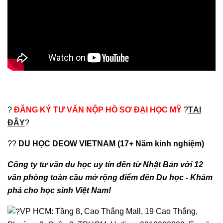
?
ĐĂNG KÝ TƯ VẤN NỘP HỒ SƠ ĐẠI HỌC MỸ
?
TẠI
ĐÂY
?
??
DU HỌC DEOW VIETNAM (17+ Năm kinh nghiệm)
Công ty tư vấn du học uy tín đến từ Nhật Bản với 12
văn phòng toàn cầu mở rộng điểm đến Du học - Khám
phá cho học sinh Việt Nam!
VP HCM: Tầng 8, Cao Thắng Mall, 19 Cao Thắng,