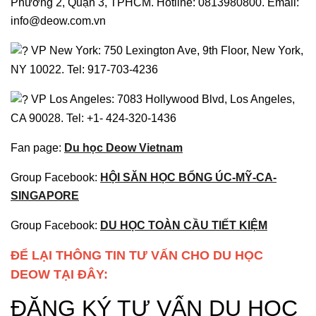
Phường 2, Quận 3, TPHCM. Hotline: 0813980800. Email:
info@deow.com.vn
VP New York: 750 Lexington Ave, 9th Floor, New York,
NY 10022. Tel: 917-703-4236
VP Los Angeles: 7083 Hollywood Blvd, Los Angeles,
CA 90028. Tel: +1- 424-320-1436
Fan page:
Du học Deow Vietnam
Group Facebook:
HỘI SĂN HỌC BỔNG ÚC-MỸ-CA-
SINGAPORE
Group Facebook:
DU HỌC TOÀN CẦU TIẾT KIỆM
ĐỂ LẠI THÔNG TIN TƯ VẤN CHO DU HỌC
DEOW TẠI ĐÂY: