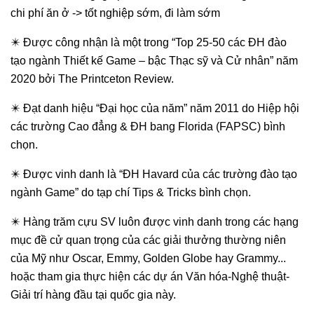
chi phí ăn ở -> tốt nghiệp sớm, đi làm sớm
✴️ Được công nhận là một trong “Top 25-50 các ĐH đào
tạo ngành Thiết kế Game – bậc Thạc sỹ và Cử nhân” năm
2020 bởi The Printceton Review.
✴️ Đạt danh hiệu “Đại học của năm” năm 2011 do Hiệp hội
các trường Cao đẳng & ĐH bang Florida (FAPSC) bình
chọn.
✴️ Được vinh danh là “ĐH Havard của các trường đào tạo
ngành Game” do tạp chí Tips & Tricks bình chọn.
✴️ Hàng trăm cựu SV luôn được vinh danh trong các hạng
mục đề cử quan trọng của các giải thưởng thường niên
của Mỹ như Oscar, Emmy, Golden Globe hay Grammy...
hoặc tham gia thực hiện các dự án Văn hóa-Nghệ thuật-
Giải trí hàng đầu tại quốc gia này.