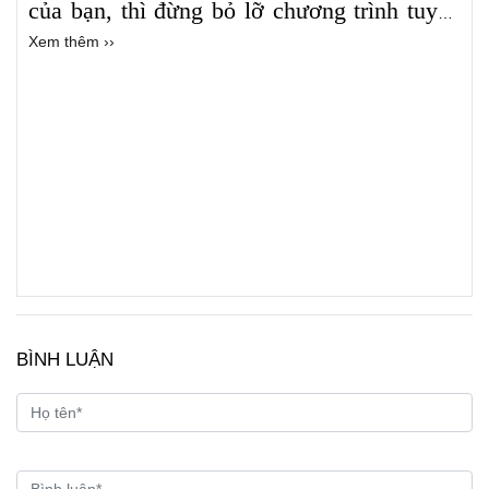
của bạn, thì đừng bỏ lỡ chương trình tuyển
Xem thêm ››
sinh của St. John Baptist High School tại
New York, Hoa Kỳ.
BÌNH LUẬN