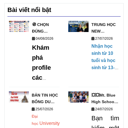
Bài viết nổi bật
🧭 CHỌN
TRUNG HỌC
ĐÚNG
NEW
TRƯỜNG, MỞ
ZEALAND
04/08/2026
27/07/2026
ĐÚNG
PHỎNG VẤN
Nhận học
Khám
TƯƠNG LAI
HỌC BỔNG
sinh từ 10
phá
VỚI DANH
TRỰC TIẾP
tuổi và học
SÁCH
KỲ THÁNG
profile
sinh từ 13-
TRƯỜNG
1/2027
17 tuổi,
các
TRUNG HỌC
(28/01/2027-
không yêu
UY TÍN TẠI
09/04/2027)
trường
cầu Chứng
ANH 🧭
BẢN TIN HỌC
💥💥Mt. Blue
chỉ tiếng
trung
BỔNG DU
High School –
Anh, có khả
học uy
HỌC THÁNG
Cơ Hội Du
25/07/2026
24/07/2026
năng ngoại
8/2026 -
Học Vàng
Đại
tín tại
Bạn tìm
ngữ căn bản
DEOW
Chinh Phục
University
học
để có thể
Anh
VIETNAM
THPT Mỹ!