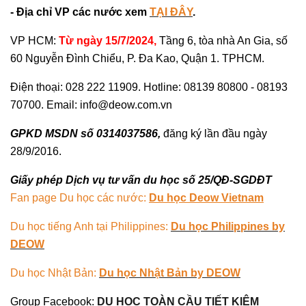
- Địa chỉ VP các nước xem
TẠI ĐÂY
.
VP HCM:
Từ ngày 15/7/2024,
Tầng 6, tòa nhà An Gia, số
60 Nguyễn Đình Chiểu, P. Đa Kao, Quận 1. TPHCM.
Điện thoại: 028 222 11909. Hotline: 08139 80800 - 08193
70700. Email: info@deow.com.vn
GPKD MSDN số 0314037586,
đăng ký lần đầu ngày
28/9/2016.
Giấy phép Dịch vụ tư vấn du học số 25/QĐ-SGDĐT
Fan page Du học các nước:
Du học Deow Vietnam
Du học tiếng Anh tại Philippines:
Du học Philippines by
DEOW
Du học Nhật Bản:
Du học Nhật Bản by DEOW
Group Facebook:
DU HỌC TOÀN CẦU TIẾT KIỆM