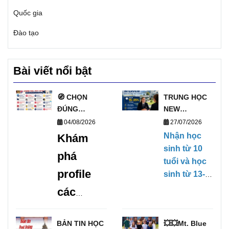
Quốc gia
Đào tạo
Bài viết nổi bật
🧭 CHỌN
TRUNG HỌC
ĐÚNG
NEW
TRƯỜNG, MỞ
ZEALAND
04/08/2026
27/07/2026
ĐÚNG
PHỎNG VẤN
Nhận học
Khám
TƯƠNG LAI
HỌC BỔNG
sinh từ 10
phá
VỚI DANH
TRỰC TIẾP
tuổi và học
SÁCH
KỲ THÁNG
profile
sinh từ 13-
TRƯỜNG
1/2027
17 tuổi,
các
TRUNG HỌC
(28/01/2027-
không yêu
UY TÍN TẠI
09/04/2027)
trường
cầu Chứng
ANH 🧭
BẢN TIN HỌC
💥💥Mt. Blue
chỉ tiếng
trung