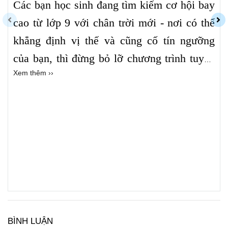
Các bạn học sinh đang tìm kiếm cơ hội bay
cao từ lớp 9 với chân trời mới - nơi có thể
khẳng định vị thế và cũng cố tín ngưỡng
của bạn, thì đừng bỏ lỡ chương trình tuyển
Xem thêm ››
sinh của St. John Baptist High School tại
New York, Hoa Kỳ.
BÌNH LUẬN