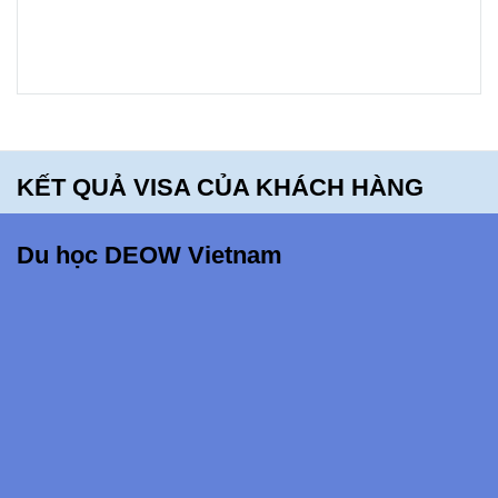
School -
bạn sẽ
hối tiếc
khi bỏ lỡ
điều
KẾT QUẢ VISA CỦA KHÁCH HÀNG
này!!!
Du học DEOW Vietnam