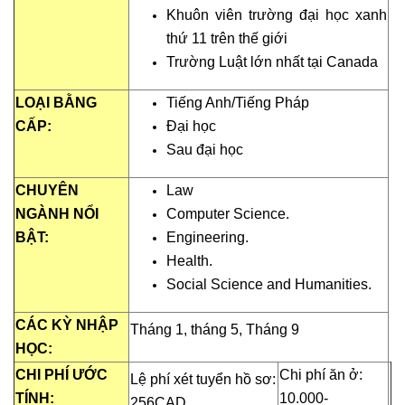
Khuôn viên trường đại học xanh
thứ 11 trên thế giới
Trường Luật lớn nhất tại Canada
LOẠI BẰNG
Tiếng Anh/Tiếng Pháp
CẤP:
Đại học
Sau đại học
CHUYÊN
Law
NGÀNH NỔI
Computer Science.
BẬT:
Engineering.
Health.
Social Science and Humanities.
CÁC KỲ NHẬP
Tháng 1, tháng 5, Tháng 9
HỌC:
CHI PHÍ ƯỚC
Chi phí ăn ở:
Lệ phí xét tuyển hồ sơ:
TÍNH:
10.000-
256CAD