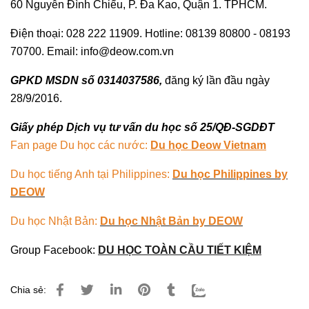
60 Nguyễn Đình Chiểu, P. Đa Kao, Quận 1. TPHCM.
Điện thoại: 028 222 11909. Hotline: 08139 80800 - 08193
70700. Email: info@deow.com.vn
GPKD MSDN số 0314037586,
đăng ký lần đầu ngày
28/9/2016.
Giấy phép Dịch vụ tư vấn du học số 25/QĐ-SGDĐT
Fan page Du học các nước:
Du học Deow Vietnam
Du học tiếng Anh tại Philippines:
Du học Philippines by
DEOW
Du học Nhật Bản:
Du học Nhật Bản by DEOW
Group Facebook:
DU HỌC TOÀN CẦU TIẾT KIỆM
Chia sẻ: