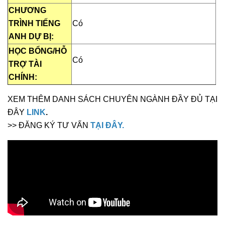
CHƯƠNG
TRÌNH TIẾNG
Có
ANH DỰ BỊ:
HỌC BỔNG/HỖ
Có
TRỢ TÀI
CHÍNH:
XEM THÊM DANH SÁCH CHUYÊN NGÀNH ĐẦY ĐỦ TẠI
ĐÂY
LINK
.
>> ĐĂNG KÝ TƯ VẤN
TẠI ĐÂY.