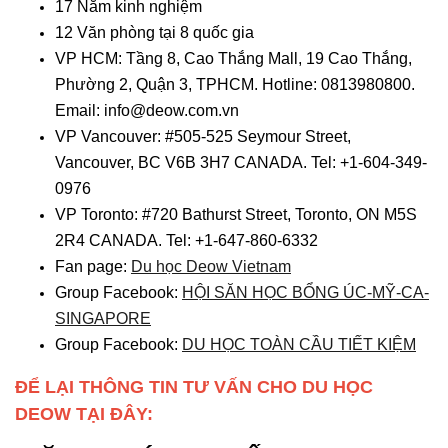
17 Năm kinh nghiệm
12 Văn phòng tại 8 quốc gia
VP HCM: Tầng 8, Cao Thắng Mall, 19 Cao Thắng,
Phường 2, Quận 3, TPHCM. Hotline: 0813980800.
Email: info@deow.com.vn
VP Vancouver: #505-525 Seymour Street,
Vancouver, BC V6B 3H7 CANADA. Tel: +1-604-349-
0976
VP Toronto: #720 Bathurst Street, Toronto, ON M5S
2R4 CANADA. Tel: +1-647-860-6332
Fan page:
Du học Deow Vietnam
Group Facebook:
HỘI SĂN HỌC BỔNG ÚC-MỸ-CA-
SINGAPORE
Group Facebook:
DU HỌC TOÀN CẦU TIẾT KIỆM
ĐỂ LẠI THÔNG TIN TƯ VẤN CHO DU HỌC
DEOW TẠI ĐÂY: