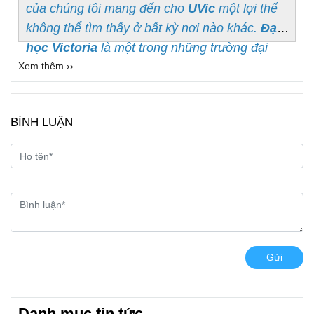
của chúng tôi mang đến cho
UVic
một lợi thế
không thể tìm thấy ở bất kỳ nơi nào khác.
Đại
học Victoria
là một trong những trường đại
Xem thêm ››
học nghiên cứu chuyên sâu hàng đầu của
Canada. Chúng tôi tọa lạc tại Victoria, trên bờ
biển BC.
BÌNH LUẬN
Gửi
Danh mục tin tức