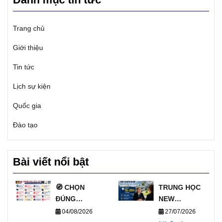
Trang chủ
Giới thiệu
Tin tức
Lịch sự kiện
Quốc gia
Đào tạo
Bài viết nổi bật
🧭 CHỌN
TRUNG HỌC
ĐÚNG
NEW
TRƯỜNG, MỞ
ZEALAND
04/08/2026
27/07/2026
ĐÚNG
PHỎNG VẤN