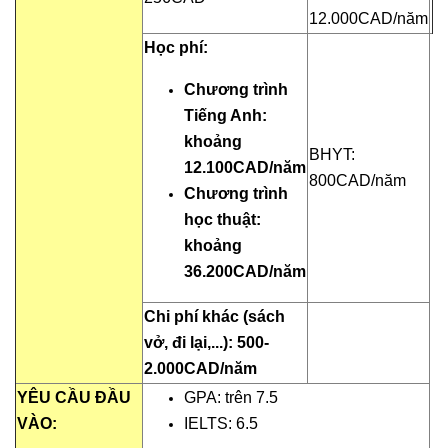
12.000CAD/năm
Học phí:
Chương trình
Tiếng Anh:
khoảng
BHYT:
12.100CAD/năm
800CAD/năm
Chương trình
học thuật:
khoảng
36.200CAD/năm
Chi phí khác (sách
vở, đi lại,...): 500-
2.000CAD/năm
YÊU CẦU ĐẦU
GPA: trên 7.5
VÀO:
IELTS: 6.5