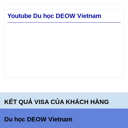
chọn lọc
muốn.
cao.
Youtube Du học DEOW Vietnam
Hãy
khám phá
Mt. Blue
High
School -
bạn sẽ
hối tiếc
khi bỏ lỡ
điều
KẾT QUẢ VISA CỦA KHÁCH HÀNG
này!!!
Du học DEOW Vietnam