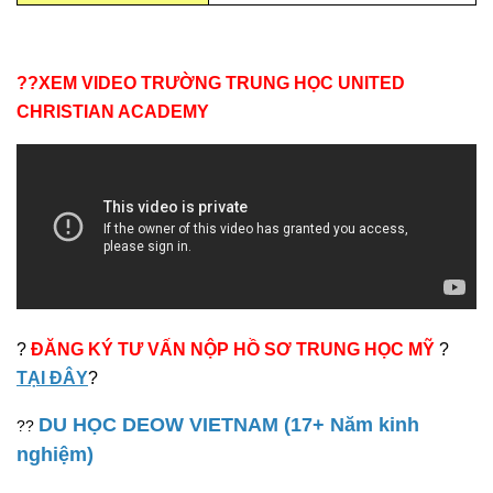
??XEM VIDEO TRƯỜNG TRUNG HỌC
UNITED
CHRISTIAN ACADEMY
?
ĐĂNG KÝ TƯ VẤN NỘP HỒ SƠ TRUNG HỌC MỸ
?
TẠI ĐÂY
?
DU HỌC DEOW VIETNAM (17+ Năm kinh
??
nghiệm)