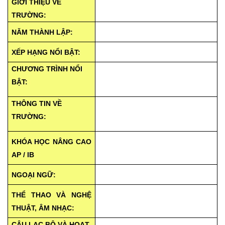
GIỚI THIỆU VỀ
TRƯỜNG:
NĂM THÀNH LẬP:
XẾP HẠNG NỔI BẬT:
CHƯƠNG TRÌNH NỔI
BẬT:
THÔNG TIN VỀ
TRƯỜNG:
KHÓA HỌC NÂNG CAO
AP / IB
NGOẠI NGỮ:
THỂ THAO VÀ NGHỆ
THUẬT, ÂM NHẠC:
CÂU LẠC BỘ VÀ HOẠT