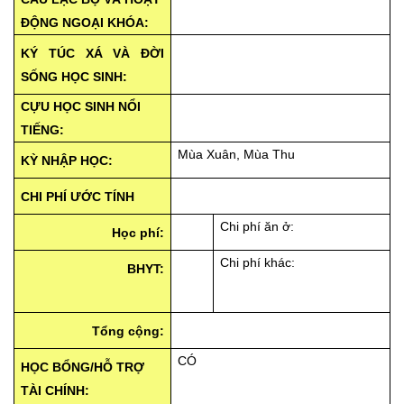
ĐỘNG NGOẠI KHÓA:
KÝ TÚC XÁ VÀ ĐỜI
SỐNG HỌC SINH:
CỰU HỌC SINH NỔI
TIẾNG:
Mùa Xuân, Mùa Thu
KỲ NHẬP HỌC:
CHI PHÍ ƯỚC TÍNH
Chi phí ăn ở:
Học phí:
Chi phí khác:
BHYT:
Tổng cộng:
CÓ
HỌC BỔNG/HỖ TRỢ
TÀI CHÍNH: