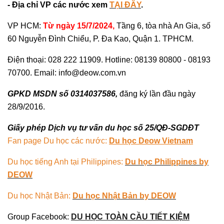
- Địa chỉ VP các nước xem
TẠI ĐÂY
.
VP HCM:
Từ ngày 15/7/2024,
Tầng 6, tòa nhà An Gia, số
60 Nguyễn Đình Chiểu, P. Đa Kao, Quận 1. TPHCM.
Điện thoại: 028 222 11909. Hotline: 08139 80800 - 08193
70700. Email: info@deow.com.vn
GPKD MSDN số 0314037586,
đăng ký lần đầu ngày
28/9/2016.
Giấy phép Dịch vụ tư vấn du học số 25/QĐ-SGDĐT
Fan page Du học các nước:
Du học Deow Vietnam
Du học tiếng Anh tại Philippines:
Du học Philippines by
DEOW
Du học Nhật Bản:
Du học Nhật Bản by DEOW
Group Facebook:
DU HỌC TOÀN CẦU TIẾT KIỆM