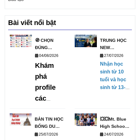
Bài viết nổi bật
🧭 CHỌN
TRUNG HỌC
ĐÚNG
NEW
TRƯỜNG, MỞ
ZEALAND
04/08/2026
27/07/2026
ĐÚNG
PHỎNG VẤN
Nhận học
Khám
TƯƠNG LAI
HỌC BỔNG
sinh từ 10
phá
VỚI DANH
TRỰC TIẾP
tuổi và học
SÁCH
KỲ THÁNG
profile
sinh từ 13-
TRƯỜNG
1/2027
17 tuổi,
các
TRUNG HỌC
(28/01/2027-
không yêu
UY TÍN TẠI
09/04/2027)
trường
cầu Chứng
ANH 🧭
chỉ tiếng
trung
BẢN TIN HỌC
💥💥Mt. Blue
BỔNG DU
Anh, có khả
High School –
học uy
HỌC THÁNG
Cơ Hội Du
năng ngoại
25/07/2026
24/07/2026