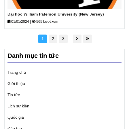
Đại học William Paterson University (New Jersey)
01/01/2024
|
565 Lượt xem
...
1
2
3
Danh mục tin tức
Trang chủ
Giới thiệu
Tin tức
Lịch sự kiện
Quốc gia
Đào tạo