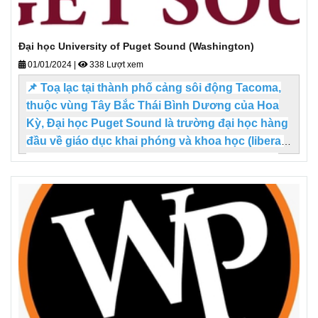
Đại học University of Puget Sound (Washington)
01/01/2024
|
338 Lượt xem
📌
Toạ lạc tại thành phố cảng sôi động Tacoma,
thuộc vùng Tây Bắc Thái Bình Dương của Hoa
Kỳ, Đại học Puget Sound là trường đại học hàng
đầu về giáo dục khai phóng và khoa học (liberal
arts and sciences). Đại học Puget Sound được
kiểm định bởi Ủy ban các trường đại học và cao
đẳng khu vực Tây Bắc (NWCCU)