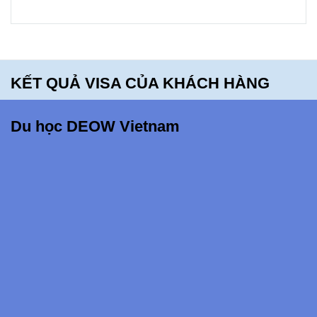
hối tiếc
khi bỏ lỡ
điều
KẾT QUẢ VISA CỦA KHÁCH HÀNG
này!!!
Du học DEOW Vietnam