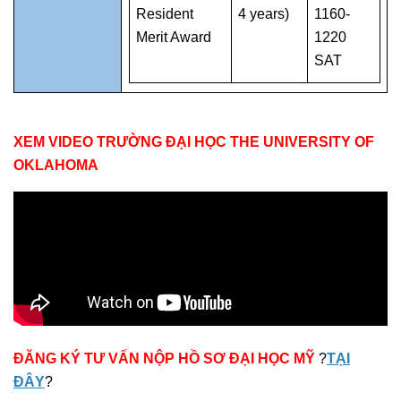
Resident
4 years)
1160-
Merit Award
1220
SAT
XEM VIDEO TRƯỜNG ĐẠI HỌC THE UNIVERSITY OF
OKLAHOMA
ĐĂNG KÝ TƯ VẤN NỘP HỒ SƠ ĐẠI HỌC MỸ
?
TẠI
ĐÂY
?