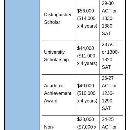
29-30
$56,000
ACT or
Distinguished
($14,000
1330-
Scholar
x 4 years)
1380
SAT
28 ACT
$44,000
University
or 1300-
($11,000
Scholarship
1320
x 4 years)
SAT
26-27
Academic
$40,000
ACT or
Achievement
($10,000
1230-
Award
x 4 years)
1290
SAT
$28,000
24-25
Non-
($7,000 x
ACT or