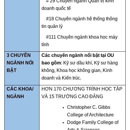
# 29 Chuyên ngành Quản trị kinh
doanh quốc tế
#18 Chuyên ngành hệ thống thông
tin quản lý
#111 Chuyên ngành khoa học máy
tính
3 CHUYÊN
Các chuyên ngành nổi bật tại OU
NGÀNH NỔI
bao gồm
: Kỹ sư dầu khí, Kỹ sư hàng
BẬT
không, Khoa học không gian, Kinh
doanh và Kiến trúc.
CÁC KHOA/
HƠN 170 CHƯƠNG TRÌNH HỌC TẬP
NGÀNH
VÀ 15 TRƯỜNG CAO ĐẲNG
Christopher C. Gibbs
College of Architecture
Dodge Family College of
Arts & Sciences