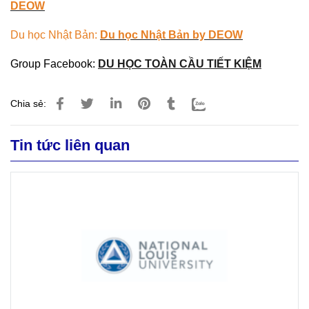
DEOW
Du học Nhật Bản:
Du học Nhật Bản by DEOW
Group Facebook:
DU HỌC TOÀN CẦU TIẾT KIỆM
Chia sẻ:
Tin tức liên quan