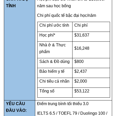
TÍNH
năm sau học bổng
Chi phí quốc tế bậc đại học/năm
Chi phí ước tính
Chi phí
Học phí*
$31,637
Nhà ở & Thực
$16,248
phẩm
Sách & Đồ dùng
$800
Bảo hiểm y tế
$2,437
Chi tiêu cá nhân
$2,000
Tổng số
$53,122
YÊU CẦU
Điểm trung bình tối thiểu 3.0
ĐẦU VÀO:
IELTS 6.5 / TOEFL 79 / Duolingo 100 /