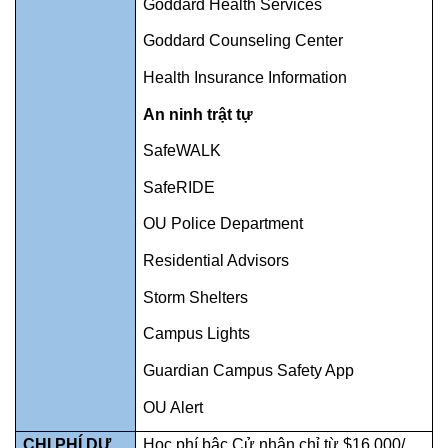
Goddard Health Services
Goddard Counseling Center
Health Insurance Information
An ninh trật tự
SafeWALK
SafeRIDE
OU Police Department
Residential Advisors
Storm Shelters
Campus Lights
Guardian Campus Safety App
OU Alert
CHI PHÍ DỰ
Học phí bậc Cử nhân chỉ từ $16,000/