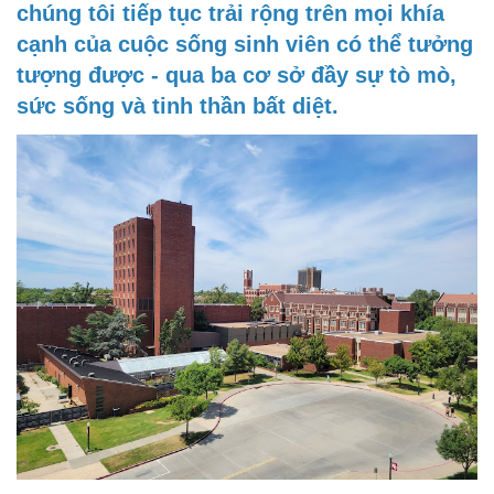
chúng tôi tiếp tục trải rộng trên mọi khía
cạnh của cuộc sống sinh viên có thể tưởng
tượng được - qua ba cơ sở đầy sự tò mò,
sức sống và tinh thần bất diệt.