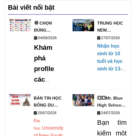
Bài viết nổi bật
🧭 CHỌN
TRUNG HỌC
ĐÚNG
NEW
TRƯỜNG, MỞ
ZEALAND
04/08/2026
27/07/2026
ĐÚNG
PHỎNG VẤN
Nhận học
Khám
TƯƠNG LAI
HỌC BỔNG
sinh từ 10
phá
VỚI DANH
TRỰC TIẾP
tuổi và học
SÁCH
KỲ THÁNG
profile
sinh từ 13-
TRƯỜNG
1/2027
17 tuổi,
các
TRUNG HỌC
(28/01/2027-
không yêu
UY TÍN TẠI
09/04/2027)
trường
cầu Chứng
ANH 🧭
BẢN TIN HỌC
💥💥Mt. Blue
chỉ tiếng
trung
BỔNG DU
High School –
Anh, có khả
học uy
HỌC THÁNG
Cơ Hội Du
25/07/2026
24/07/2026
năng ngoại
8/2026 -
Học Vàng
Đại
tín tại
Bạn tìm
ngữ căn bản
DEOW
Chinh Phục
University
học
để có thể
Anh
kiếm một
VIETNAM
THPT Mỹ!
of New South