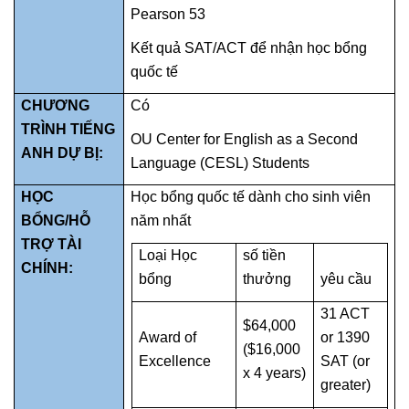
Pearson 53
Kết quả SAT/ACT để nhận học bổng
quốc tế
CHƯƠNG
Có
TRÌNH TIẾNG
OU Center for English as a Second
ANH DỰ BỊ:
Language (CESL) Students
HỌC
Học bổng quốc tế dành cho sinh viên
BỔNG/HỖ
năm nhất
TRỢ TÀI
Loại Học
số tiền
CHÍNH:
bổng
thưởng
yêu cầu
31 ACT
$64,000
Award of
or 1390
($16,000
Excellence
SAT (or
x 4 years)
greater)