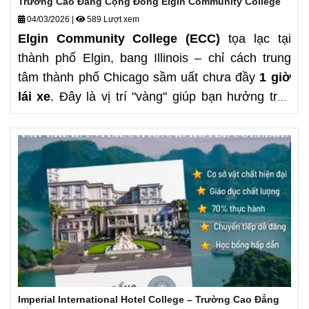
Trường Cao Đẳng Cộng Đồng Elgin Community College
04/03/2026
|
589 Lượt xem
Elgin Community College (ECC)
tọa lạc tại
thành phố Elgin, bang Illinois – chỉ cách trung
tâm thành phố Chicago sầm uất chưa đầy
1 giờ
lái xe
. Đây là vị trí "vàng" giúp bạn hưởng trọn
tiện ích của thành phố lớn thứ 3 nước Mỹ nhưng
với chi phí sinh hoạt cực kỳ dễ thở. Một môi
trường học tập yên bình, an toàn và cực kỳ hiện
đại đang chờ đón bạn tại vùng đất ước mơ này.
Imperial International Hotel College – Trường Cao Đẳng