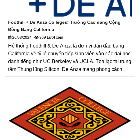
Foothill + De Anza Colleges: Trường Cao đẳng Cộng
Đồng Bang California
26/03/2024
|
369 Lượt xem
Hệ thống Foothill & De Anza là đơn vị dẫn đầu bang
California về tỷ lệ chuyển tiếp sinh viên vào các đại học
danh tiếng như UC Berkeley và UCLA. Tọa lạc tại trung
tâm Thung lũng Silicon, De Anza mang phong cách
năng động, hiện đại, trong khi Foothill sở hữu không
gian học thuật yên tĩnh và an toàn bậc nhất. Với lộ trình
đào tạo chuẩn mực và uy tín lâu đời, đây được xem là
bệ phóng hoàn hảo nhất cho mục tiêu sở hữu bằng cử
nhân tại các đại học hàng đầu Hoa Kỳ.