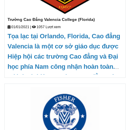
Trường Cao Đẳng Valencia College (Florida)
01/01/2021
|
1057 Lượt xem
Tọa lạc tại Orlando, Florida, Cao đẳng
Valencia là một cơ sở giáo dục được
Hiệp hội các trường Cao đẳng và Đại
học phía Nam công nhận hoàn toàn.
Với danh hiệu "Trường cao đẳng cộng
đồng xuất sắc nhất toàn quốc" từ Viện
Aspen năm 2011, Valencia nổi bật với
chương trình cấp bằng liên kết hai
năm và học phí thấp hơn 40% so với
các trường đại học công lập ở