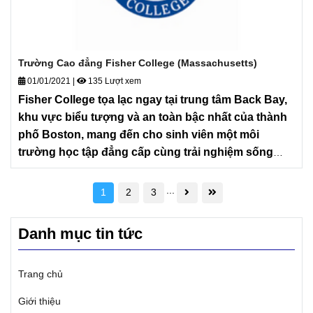
Florida.
Trường Cao đẳng Fisher College (Massachusetts)
01/01/2021
|
135 Lượt xem
Fisher College tọa lạc ngay tại trung tâm Back Bay,
khu vực biểu tượng và an toàn bậc nhất của thành
phố Boston, mang đến cho sinh viên một môi
trường học tập đẳng cấp cùng trải nghiệm sống
thượng lưu trong các tòa nhà Brownstone lịch sử.
Với quy mô lớp học nhỏ và tỷ lệ tương tác cao giữa
...
1
2
3
giảng viên và sinh viên, trường cam kết lộ trình đào
tạo cá nhân hóa, giúp mỗi cá nhân khai phá tối đa
Danh mục tin tức
tiềm năng học thuật.
Trang chủ
Giới thiệu