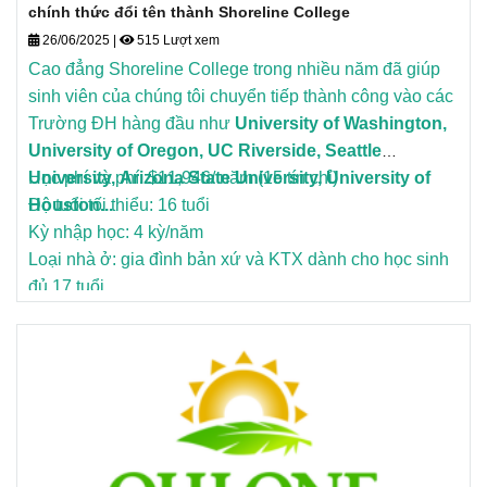
chính thức đổi tên thành Shoreline College
26/06/2025
|
515 Lượt xem
Cao đẳng Shoreline College trong nhiều năm đã giúp
sinh viên của chúng tôi chuyển tiếp thành công vào các
Trường ĐH hàng đầu như
University of Washington,
University of Oregon, UC Riverside, Seattle
University, Arizona State University, University of
Học phí và phí: $11,946/ năm (15 tín chỉ)
Houston...
Độ tuổi tối thiểu: 16 tuổi
Kỳ nhập học: 4 kỳ/năm
Loại nhà ở: gia đình bản xứ và KTX dành cho học sinh
đủ 17 tuổi