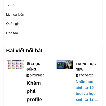
Tin tức
Lịch sự kiện
Quốc gia
Đào tạo
Bài viết nổi bật
🧭 CHỌN
TRUNG HỌC
ĐÚNG
NEW
TRƯỜNG, MỞ
ZEALAND
04/08/2026
27/07/2026
ĐÚNG
PHỎNG VẤN
Nhận học
Khám
TƯƠNG LAI
HỌC BỔNG
sinh từ 10
phá
VỚI DANH
TRỰC TIẾP
tuổi và học
SÁCH
KỲ THÁNG
profile
sinh từ 13-
TRƯỜNG
1/2027
17 tuổi,