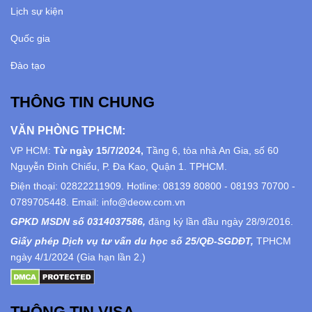
Lịch sự kiện
Quốc gia
Đào tạo
THÔNG TIN CHUNG
VĂN PHÒNG TPHCM:
VP HCM:
Từ ngày 15/7/2024,
Tầng 6, tòa nhà An Gia, số 60
Nguyễn Đình Chiểu, P. Đa Kao, Quận 1. TPHCM.
Điện thoại: 02822211909. Hotline: 08139 80800 - 08193 70700 -
0789705448. Email: info@deow.com.vn
GPKD MSDN số 0314037586,
đăng ký lần đầu ngày 28/9/2016.
Giấy phép Dịch vụ tư vấn du học số 25/QĐ-SGDĐT,
TPHCM
ngày 4/1/2024 (Gia hạn lần 2.)
THÔNG TIN VISA