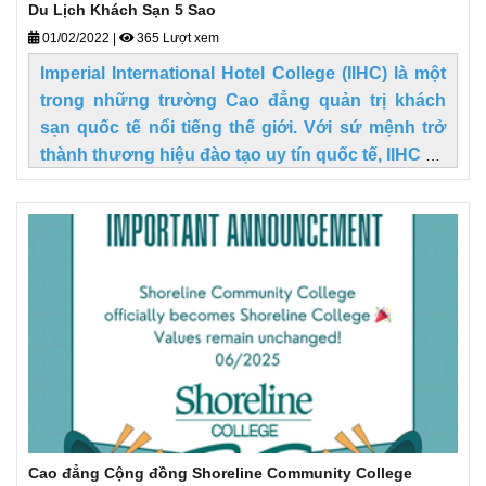
Du Lịch Khách Sạn 5 Sao
01/02/2022
|
365 Lượt xem
Imperial International Hotel College (IIHC) là một
trong những trường Cao đẳng quản trị khách
sạn quốc tế nổi tiếng thế giới. Với sứ mệnh trở
thành thương hiệu đào tạo uy tín quốc tế, IIHC đã
xây dựng và phát triển chương trình học tập kết
hợp thực hành chuẩn quốc tế để sinh viên có thể
đạt được trải nghiệm tốt nhất khi học tập tại đây.
Cao đẳng Cộng đồng Shoreline Community College