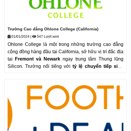
Trường Cao đẳng Ohlone College (California)
01/01/2024
|
547 Lượt xem
Ohlone College là một trong những trường cao đẳng
cộng đồng hàng đầu tại California, sở hữu vị trí đắc địa
tại
Fremont và Newark
ngay trung tâm Thung lũng
Silicon. Trường nổi tiếng với
tỷ lệ chuyển tiếp sinh
viên cực cao
sang các đại học danh tiếng như UC
Berkeley hay Stanford, giúp bà tiết kiệm tối đa chi phí
trong hai năm đầu đại học mà vẫn đảm bảo chất lượng
đào tạo chuẩn quốc tế. Với thế mạnh đặc biệt ở các
khối ngành
Công nghệ, Khoa học máy tính và Điều
dưỡng.