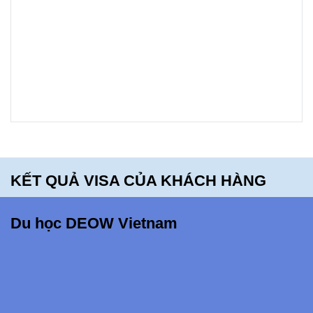
khám phá
Mt. Blue
High
School -
bạn sẽ
hối tiếc
khi bỏ lỡ
điều
KẾT QUẢ VISA CỦA KHÁCH HÀNG
này!!!
Du học DEOW Vietnam