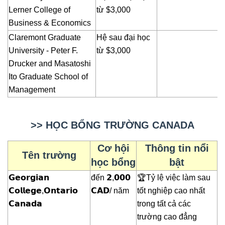
Lerner College of
từ
$3,000
Business & Economics
Claremont Graduate
Hệ sau đại học
University - Peter F.
từ
$3,000
Drucker and Masatoshi
Ito Graduate School of
Management
>> HỌC BỔNG TRƯỜNG CANADA
Cơ hội
Thông tin nổi
Tên trường
học bổng
bật
𝗚𝗲𝗼𝗿𝗴𝗶𝗮𝗻
đến 𝟮,𝟬𝟬𝟬
🏆Tỷ lệ việc làm sau
𝗖𝗼𝗹𝗹𝗲𝗴𝗲,𝗢𝗻𝘁𝗮𝗿𝗶𝗼
𝗖𝗔𝗗/ năm
tốt nghiệp cao nhất
𝗖𝗮𝗻𝗮𝗱𝗮
trong tất cả các
trường cao đẳng