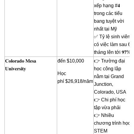
xếp hạng #𝟒
trong các tiểu
bang tuyệt vời
nhất tại Mỹ
✅ Tỷ lệ sinh viên
có việc làm sau 6
tháng lên tới 𝟗𝟕%
𝐂𝐨𝐥𝐨𝐫𝐚𝐝𝐨 𝐌𝐞𝐬𝐚
đến $10,000
👉 Trường đại
𝐔𝐧𝐢𝐯𝐞𝐫𝐬𝐢𝐭𝐲
học công lập
Học
nằm tại Grand
phí $26,918/năm
Junction,
Colorado, USA
👉 Chi phí học
tập vừa phải
👉 Nhiều
chương trình học
STEM