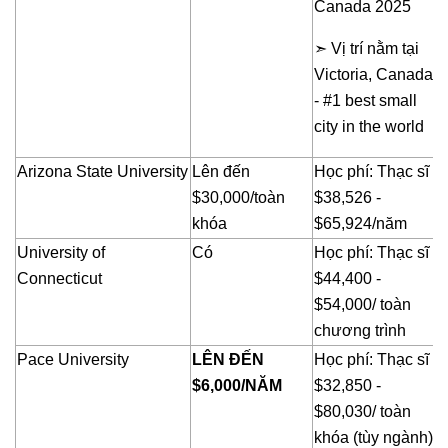
Canada 2025
➣ Vị trí nằm tại
Victoria, Canada
- #1 best small
city in the world
Arizona State University
Lên đến
Học phí: Thạc sĩ
$30,000/toàn
$38,526 -
khóa
$65,924/năm
University of
Có
Học phí: Thạc sĩ
Connecticut
$44,400 -
$54,000/ toàn
chương trình
Pace University
LÊN ĐẾN
Học phí: Thạc sĩ
$6,000/NĂM
$32,850 -
$80,030/ toàn
khóa (tùy ngành)