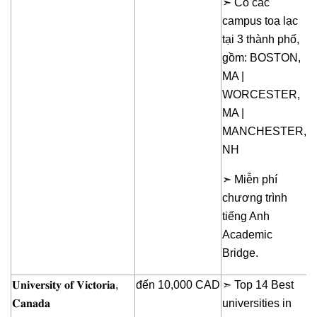
➣ Có các
campus toạ lạc
tại 3 thành phố,
gồm: BOSTON,
MA |
WORCESTER,
MA |
MANCHESTER,
NH
➣ Miễn phí
chương trình
tiếng Anh
Academic
Bridge.
𝐔𝐧𝐢𝐯𝐞𝐫𝐬𝐢𝐭𝐲 𝐨𝐟 𝐕𝐢𝐜𝐭𝐨𝐫𝐢𝐚,
đến 10,000 CAD
➣ Top 14 Best
𝐂𝐚𝐧𝐚𝐝𝐚
universities in