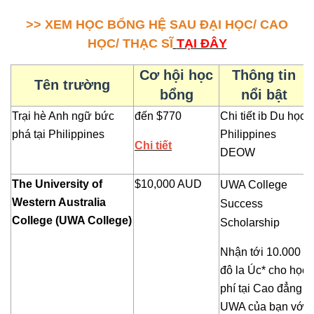
>> XEM HỌC BỔNG HỆ SAU ĐẠI HỌC/ CAO
HỌC/ THẠC SĨ
TẠI ĐÂY
Cơ hội học
Thông tin
Tên trường
bổng
nổi bật
Trại hè Anh ngữ bức
đến $770
Chi tiết ib Du học
phá tại Philippines
Philippines
Chi tiết
DEOW
The University of
$10,000 AUD
UWA College
Western Australia
Success
College (UWA College)
Scholarship
Nhận tới 10.000
đô la Úc* cho học
phí tại Cao đẳng
UWA của bạn với