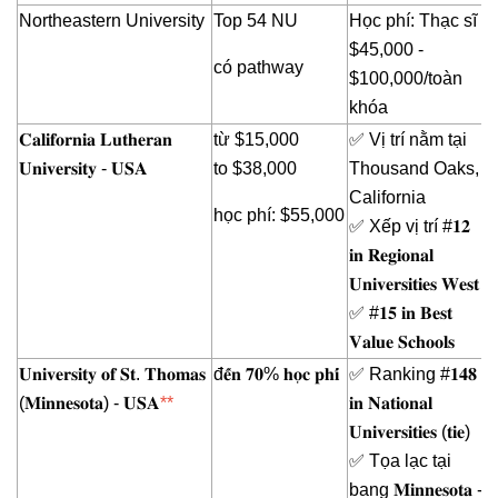
Northeastern University
Top 54 NU
Học phí: Thạc sĩ
$45,000 -
có pathway
$100,000/toàn
khóa
𝐂𝐚𝐥𝐢𝐟𝐨𝐫𝐧𝐢𝐚 𝐋𝐮𝐭𝐡𝐞𝐫𝐚𝐧
từ $15,000
✅ Vị trí nằm tại
𝐔𝐧𝐢𝐯𝐞𝐫𝐬𝐢𝐭𝐲 - 𝐔𝐒𝐀
to $38,000
Thousand Oaks,
California
học phí: $55,000
✅ Xếp vị trí #𝟏𝟐
𝐢𝐧 𝐑𝐞𝐠𝐢𝐨𝐧𝐚𝐥
𝐔𝐧𝐢𝐯𝐞𝐫𝐬𝐢𝐭𝐢𝐞𝐬 𝐖𝐞𝐬𝐭
✅ #𝟏𝟓 𝐢𝐧 𝐁𝐞𝐬𝐭
𝐕𝐚𝐥𝐮𝐞 𝐒𝐜𝐡𝐨𝐨𝐥𝐬
𝐔𝐧𝐢𝐯𝐞𝐫𝐬𝐢𝐭𝐲 𝐨𝐟 𝐒𝐭. 𝐓𝐡𝐨𝐦𝐚𝐬
đ𝐞̂́𝐧 𝟕𝟎% 𝐡𝐨̣𝐜 𝐩𝐡𝐢́
✅ Ranking #𝟏𝟒𝟖
(𝐌𝐢𝐧𝐧𝐞𝐬𝐨𝐭𝐚) - 𝐔𝐒𝐀
**
𝐢𝐧 𝐍𝐚𝐭𝐢𝐨𝐧𝐚𝐥
𝐔𝐧𝐢𝐯𝐞𝐫𝐬𝐢𝐭𝐢𝐞𝐬 (𝐭𝐢𝐞)
✅ Tọa lạc tại
bang 𝐌𝐢𝐧𝐧𝐞𝐬𝐨𝐭𝐚 -