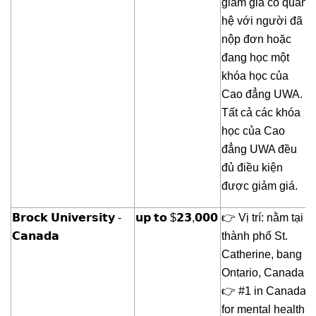
giảm giá có quan
hệ với người đã
nộp đơn hoặc
đang học một
khóa học của
Cao đẳng UWA.
Tất cả các khóa
học của Cao
đẳng UWA đều
đủ điều kiện
được giảm giá.
𝗕𝗿𝗼𝗰𝗸 𝗨𝗻𝗶𝘃𝗲𝗿𝘀𝗶𝘁𝘆 -
𝘂𝗽 𝘁𝗼 $𝟮𝟯,𝟬𝟬𝟬
👉 Vị trí: nằm tại
𝗖𝗮𝗻𝗮𝗱𝗮
thành phố St.
Catherine, bang
Ontario, Canada
👉 #1 in Canada
for mental health