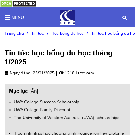
MENU
Trang chủ
/
Tin tức
/
Học bổng du học
/
Tin tức học bổng du h
Tin tức học bổng du học tháng
1/2025
Ngày đăng:
23/01/2025
1218 Lượt xem
Mục lục
[
Ẩn
]
UWA College Success Scholarship
UWA College Family Discount
The University of Western Australia (UWA) scholarships
Học sinh nhập học chương trình Foundation hay Diploma