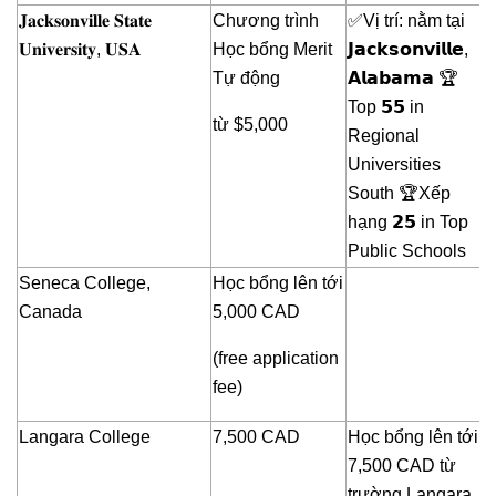
𝐉𝐚𝐜𝐤𝐬𝐨𝐧𝐯𝐢𝐥𝐥𝐞 𝐒𝐭𝐚𝐭𝐞
Chương trình
✅Vị trí: nằm tại
𝐔𝐧𝐢𝐯𝐞𝐫𝐬𝐢𝐭𝐲, 𝐔𝐒𝐀
Học bổng Merit
𝗝𝗮𝗰𝗸𝘀𝗼𝗻𝘃𝗶𝗹𝗹𝗲,
Tự động
𝗔𝗹𝗮𝗯𝗮𝗺𝗮 🏆
Top 𝟱𝟱 in
từ $5,000
Regional
Universities
South 🏆Xếp
hạng 𝟮𝟱 in Top
Public Schools
Seneca College,
Học bổng lên tới
Canada
5,000 CAD
(free application
fee)
Langara College
7,500 CAD
Học bổng lên tới
7,500 CAD từ
trường Langara