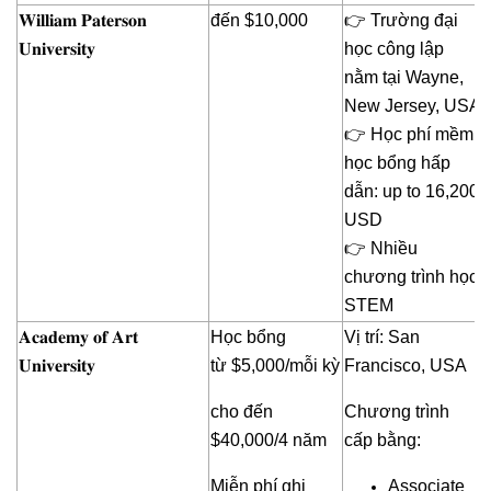
𝐖𝐢𝐥𝐥𝐢𝐚𝐦 𝐏𝐚𝐭𝐞𝐫𝐬𝐨𝐧
đến $10,000
👉 Trường đại
𝐔𝐧𝐢𝐯𝐞𝐫𝐬𝐢𝐭𝐲
học công lập
nằm tại Wayne,
New Jersey, USA
👉 Học phí mềm,
học bổng hấp
dẫn: up to 16,200
USD
👉 Nhiều
chương trình học
STEM
𝐀𝐜𝐚𝐝𝐞𝐦𝐲 𝐨𝐟 𝐀𝐫𝐭
Học bổng
Vị trí: San
𝐔𝐧𝐢𝐯𝐞𝐫𝐬𝐢𝐭𝐲
từ $5,000/mỗi kỳ
Francisco, USA
cho đến
Chương trình
$40,000/4 năm
cấp bằng:
Miễn phí ghi
Associate