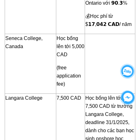
Ontario với 𝟵𝟬.𝟯%
💰Học phí từ
$𝟭𝟳,𝟬𝟰𝟮 𝗖𝗔𝗗/ năm
Seneca College,
Học bổng
Canada
lên tới 5,000
CAD
(free
application
fee)
Langara College
7,500 CAD
Học bổng lên tới
7,500 CAD từ trường
Langara College,
deadline 31/1/2025,
dành cho các bạn học
sinh onshore học