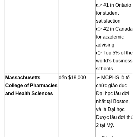
👉 #1 in Ontario
for student
satisfaction
👉 #2 in Canada
for academic
advising
👉 Top 5% of the
world’s business
schools
Massachusetts
đến $18,000
➣ MCPHS là tổ
College of Pharmacies
chức giáo dục
and Health Sciences
Đại học lâu đời
nhất tại Boston,
và là Đại học
Dược lâu đời thứ
2 tại Mỹ.