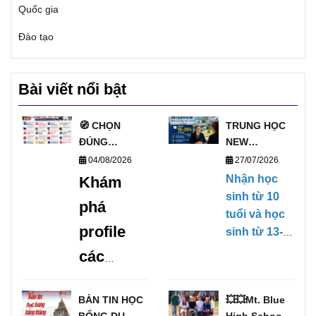
Quốc gia
Đào tạo
Bài viết nổi bật
🧭 CHỌN
TRUNG HỌC
ĐÚNG
NEW
TRƯỜNG, MỞ
ZEALAND
04/08/2026
27/07/2026
ĐÚNG
PHỎNG VẤN
Nhận học
Khám
TƯƠNG LAI
HỌC BỔNG
sinh từ 10
phá
VỚI DANH
TRỰC TIẾP
tuổi và học
SÁCH
KỲ THÁNG
profile
sinh từ 13-
TRƯỜNG
1/2027
17 tuổi,
các
TRUNG HỌC
(28/01/2027-
không yêu
UY TÍN TẠI
09/04/2027)
trường
cầu Chứng
ANH 🧭
BẢN TIN HỌC
💥💥Mt. Blue
chỉ tiếng
trung
BỔNG DU
High School –