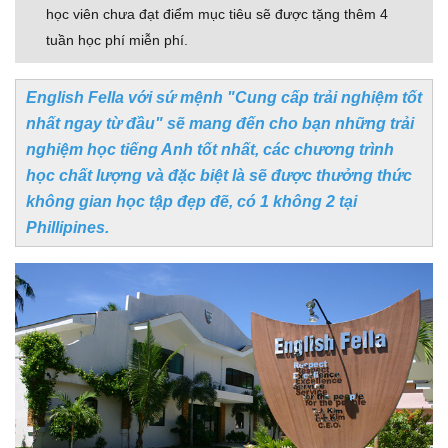
học viên chưa đạt điểm mục tiêu sẽ được tặng thêm 4
tuần học phí miễn phí.
English Fella với sứ mệnh "Cung cấp trải nghiệm tốt
nhất ngay từ đầu" sẽ mang đến cho bạn những trải
nghiệm học tiếng Anh tốt nhất, các chương trình
học chất lượng và đặc biệt là sẽ được thưởng thức
không gian học tập đẹp đẽ, có 1 không 2 tại
Phillipines.