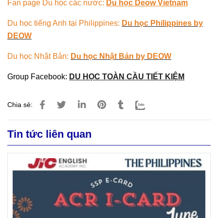
Fan page Du học các nước:
Du học Deow Vietnam
Du học tiếng Anh tại Philippines:
Du học Philippines by
DEOW
Du học Nhật Bản:
Du học Nhật Bản by DEOW
Group Facebook:
DU HỌC TOÀN CẦU TIẾT KIỆM
Chia sẻ:
Tin tức liên quan