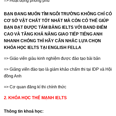
=> Hoạt động phong phú
BẠN ĐANG MUỐN TÌM NGÔI TRƯỜNG KHÔNG CHỈ CÓ
CƠ SỞ VẬT CHẤT TỐT NHẤT MÀ CÒN CÓ THỂ GIÚP
BẠN ĐẠT ĐƯỢC TẤM BẰNG IELTS VỚI BAND ĐIỂM
CAO VÀ TĂNG KHẢ NĂNG GIAO TIẾP TIẾNG ANH
NHANH CHÓNG THÌ HÃY CÂN NHẮC LỰA CHỌN
KHÓA HỌC IELTS TẠI ENGLISH FELLA
=> Giáo viên giàu kinh nghiệm được đào tạo bài bản
=> Giảng viên đào tạo là giám khảo chấm thi tại IDP và Hội
đồng Anh
=> Cơ quan đăng kí thi chính thức
2. KHÓA HỌC THẾ MẠNH IELTS
Thông tin khoá học: