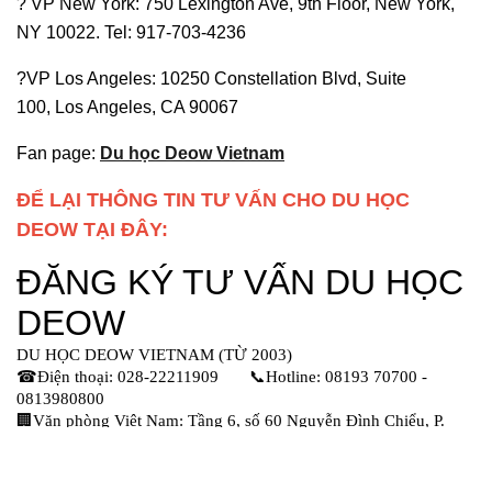
? VP New York: 750 Lexington Ave, 9th Floor, New York,
NY 10022. Tel: 917-703-4236
?VP Los Angeles: 10250 Constellation Blvd, Suite
100, Los Angeles, CA 90067
Fan page:
Du học Deow Vietnam
ĐỂ LẠI THÔNG TIN TƯ VẤN CHO DU HỌC
DEOW TẠI ĐÂY: