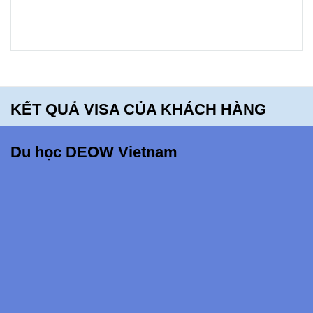
School -
bạn sẽ
hối tiếc
khi bỏ lỡ
điều
KẾT QUẢ VISA CỦA KHÁCH HÀNG
này!!!
Du học DEOW Vietnam