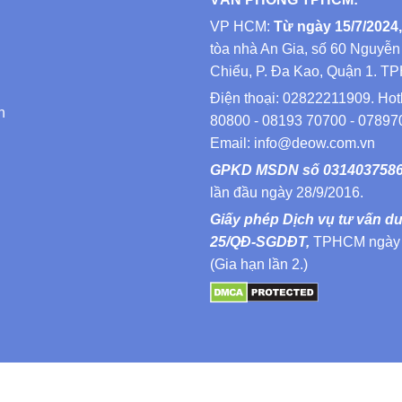
VP HCM:
Từ ngày 15/7/2024,
tòa nhà An Gia, số 60 Nguyễn
Chiểu, P. Đa Kao, Quận 1. T
Điện thoại: 02822211909. Hot
n
80800 - 08193 70700 - 07897
Email: info@deow.com.vn
GPKD MSDN số 031403758
lần đầu ngày 28/9/2016.
Giấy phép Dịch vụ tư vấn d
25/QĐ-SGDĐT,
TPHCM ngày 
(Gia hạn lần 2.)
© 2021 Copyright by Deow Vietnam. All rights reserved.