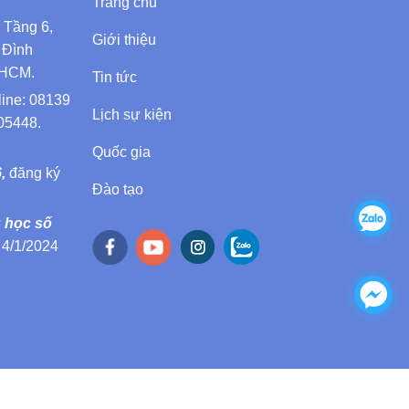
Trang chủ
Tầng 6,
Giới thiệu
 Đình
PHCM.
Tin tức
line: 08139
Lịch sự kiện
05448.
Quốc gia
6,
đăng ký
Đào tạo
u học số
4/1/2024