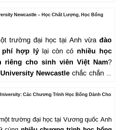
ạn đang tìm kiếm một ngôi trường
 phí hợp lý và nhiều cơ hội hỗ trợ
ersity Newcastle – Học Chất Lượng, Học Bổng
ity of Aberdeen chắc chắn là lựa
ột trường đại học tại Anh vừa
đào
 phí hợp lý
lại còn có
nhiều học
 riêng cho sinh viên Việt Nam
?
University Newcastle
chắc chắn là
g nên bỏ lỡ trong mùa tuyển
versity không chỉ nổi tiếng với chất
l University: Các Chương Trình Học Bổng Dành Cho
tính ứng dụng cao mà còn đem đến
nh học bổng giúp sinh viên quốc tế
một trường đại học tại Vương quốc Anh
phí học tập.
ý
cùng
nhiều chương trình học bổng