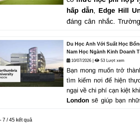
hấp dẫn
,
Edge Hill Un
đáng cân nhắc. Trường 
chính dành riêng cho si
đại học, với hầu hết c
Du Học Anh Với Suất Học Bổng 
Nam Học Ngành Kinh Doanh Tạ
đơn giản hóa quy trình 
10/07/2026
|
53 Lượt xem
Bạn mong muốn trở thành
tìm kiếm nơi để hiện th
ngại về chi phí cạn kiệt 
London
sẽ giúp bạn nhữn
học bổng lên đến
£3,000 
Đây là một chương trình 
- 7 / 45 kết quả
Nam
khi đăng ký học ngà