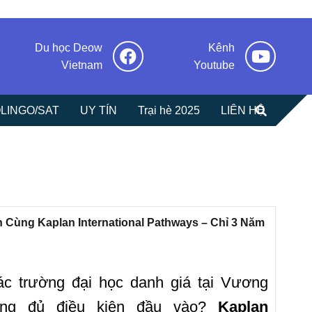
Du học Deow
Kênh
Vietnam
Youtube
LINGO/SAT
UY TÍN
Trại hè 2025
LIÊN HỆ
 Cùng Kaplan International Pathways – Chỉ 3 Năm
c trường đại học danh giá tại Vương
ng đủ điều kiện đầu vào?
Kaplan