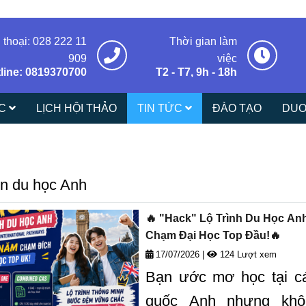
 thoại: 028 222 11
Thời gian làm
909
việc
line: 0819370700
T2 - T7, 9h - 18h
ÁC
LỊCH HỘI THẢO
TIN TỨC
ĐÀO TẠO
DUO
in du học Anh
🔥 "Hack" Lộ Trình Du Học Anh
Chạm Đại Học Top Đầu!🔥
17/07/2026
|
124 Lượt xem
Bạn ước mơ học tại cá
quốc Anh nhưng khô