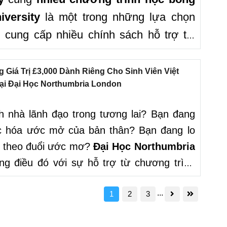
iversity
là một trong những lựa chọn
cung cấp nhiều chính sách hỗ trợ tài
nh viên quốc tế ở cả bậc Đại học và Sau
ác học bổng đều
được xét tự động
, giúp
Giá Trị £3,000 Dành Riêng Cho Sinh Viên Việt
i Đại Học Northumbria London
nộp hồ sơ.
 nhà lãnh đạo trong tương lai? Bạn đang
ực hóa ước mở của bản thân? Bạn đang lo
khi theo đuổi ước mơ?
Đại Học
Northumbria
g điều đó với sự hỗ trợ từ chương trình
(~ 104 triệu VND)
cho
ngành Kinh Doanh
.
...
hỗ trợ
dành riêng cho các sinh viên Việt
1
2
3
nh này.