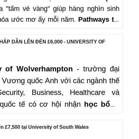
a "tấm vé vàng" giúp hàng nghìn sinh
c hóa ước mơ ấy mỗi năm.
Pathways tại
ông chỉ là một chương trình dự bị thông
 nhiều lộ trình chuyển tiếp linh hoạt,
ẤP DẪN LÊN ĐẾN £6,000 - UNIVERSITY OF
 thời gian, chi phí và mở rộng cơ hội vào
 đầu tại Anh.
ty of Wolverhampton
- trường đại
ại Vương quốc Anh với các ngành thế
urity, Business, Healthcare và
 quốc tế có cơ hội nhận
học bổng
phí hợp lý từ
£13,500–£15,500/năm
tập hiện đại và cơ hội nghề nghiệp
£7,500 tại University of South Wales