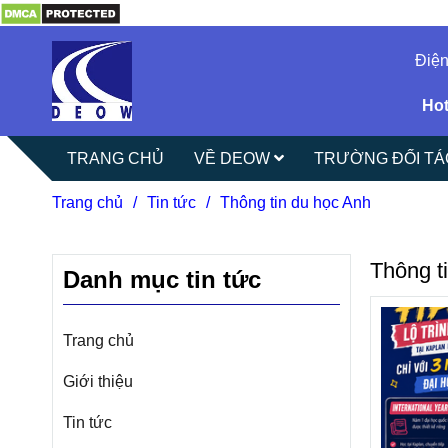
Điện
Hot
TRANG CHỦ
VỀ DEOW
TRƯỜNG ĐỐI T
Trang chủ
/
Tin tức
/
Thông tin du học Anh
Thông t
Danh mục tin tức
Trang chủ
Giới thiệu
Tin tức