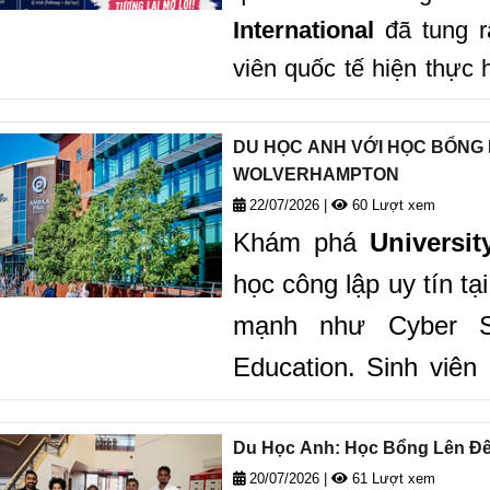
International
đã tung r
viên quốc tế hiện thự
Kaplan International
kh
thường nhưng còn mở ra
DU HỌC ANH VỚI HỌC BỔNG H
WOLVERHAMPTON
giúp sinh viên tiết kiệm
22/07/2026
|
60 Lượt xem
các trường đại học hàng
Khám phá
Universi
học công lập uy tín t
mạnh như Cyber Sec
Education. Sinh viên
lên đến £6,000
, học 
cùng môi trường học 
Du Học Anh: Học Bổng Lên Đến 
20/07/2026
|
61 Lượt xem