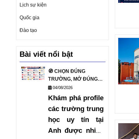
Lịch sự kiện
Quốc gia
Đào tạo
Bài viết nổi bật
🧭 CHỌN ĐÚNG
TRƯỜNG, MỞ ĐÚNG
TƯƠNG LAI VỚI DANH
04/08/2026
SÁCH TRƯỜNG
Khám phá profile
TRUNG HỌC UY TÍN
các trường trung
TẠI ANH 🧭
học uy tín tại
Anh được nhiều