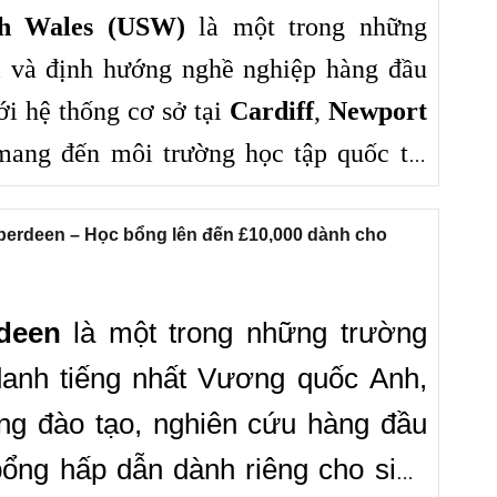
uth Wales (USW)
là một trong những
i và định hướng nghề nghiệp hàng đầu
i hệ thống cơ sở tại
Cardiff
,
Newport
ang đến môi trường học tập quốc tế,
ắn liền thực tiễn và đặc biệt là
chính
ẫn dành riêng cho sinh viên Việt
Aberdeen – Học bổng lên đến £10,000 dành cho
m kiếm trường có nhiều yếu tố hấp dẫn,
ân nhắc.
rdeen
là một trong những trường
 danh tiếng nhất Vương quốc Anh,
ợng đào tạo, nghiên cứu hàng đầu
bổng hấp dẫn dành riêng cho sinh