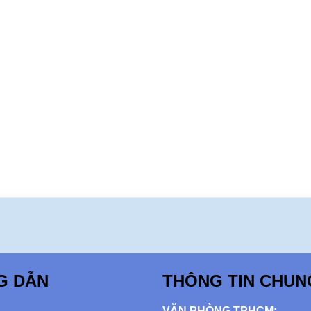
G DẪN
THÔNG TIN CHUN
VĂN PHÒNG TPHCM: