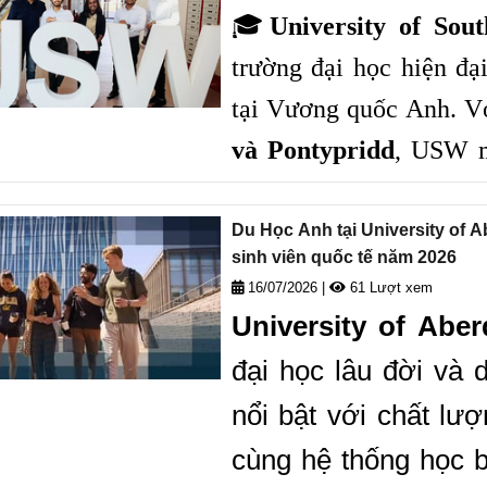
rộng mở.
🎓
University of So
trường đại học hiện đạ
tại Vương quốc Anh. Vớ
và Pontypridd
, USW m
chương trình đào tạo g
sách học bổng hấp d
Du Học Anh tại University of 
sinh viên quốc tế năm 2026
Nam
. Nếu bạn đang tì
16/07/2026
|
61 Lượt xem
USW là lựa chọn đáng c
University of Abe
đại học lâu đời và
nổi bật với chất lư
cùng hệ thống học 