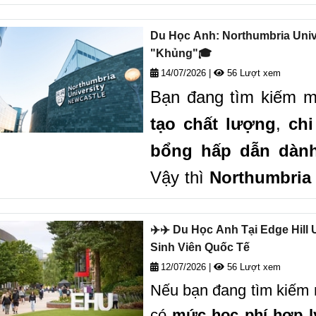
viên quốc tế. Nếu b
tại Scotland với chi
Du Học Anh: Northumbria Univ
"Khủng"🎓
tài chính, Univers
14/07/2026
|
56 Lượt xem
chọn đáng cân nhắc.
Bạn đang tìm kiếm m
tạo chất lượng
,
chi
bổng hấp dẫn dành
Vậy thì
Northumbria 
cái tên bạn khôn
sinh! Northumbria Uni
✈️✈️ Du Học Anh Tại Edge Hil
Sinh Viên Quốc Tế
lượng đào tạo mang 
12/07/2026
|
56 Lượt xem
hàng loạt chương trì
Nếu bạn đang tìm kiếm 
tiết kiệm đáng kể chi 
có
mức học phí hợp l