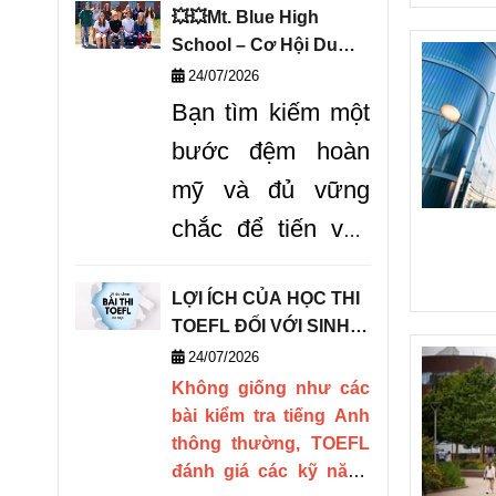
thế giới QS, trường
💥💥Mt. Blue High
hiện
đang mở ra các
School – Cơ Hội Du
chương trình học bổng
Học Vàng Chinh Phục
24/07/2026
hấp dẫn cho cánh cổng
THPT Mỹ!
Bạn tìm kiếm một
tuyển sinh năm 2027.
bước đệm hoàn
mỹ và đủ vững
chắc để tiến vào
Top các trường
LỢI ÍCH CỦA HỌC THI
đại học danh tiếng
TOEFL ĐỐI VỚI SINH
tại nước Mỹ? Mt.
VIÊN DU HỌC
24/07/2026
Blue High School
Không giống như các
bài kiểm tra tiếng Anh
là
"tảng đá vững
thông thường, TOEFL
chắc"
cho bạn
đánh giá các kỹ năng