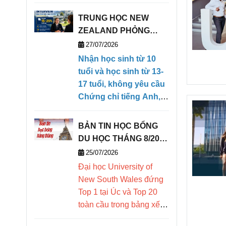
học sinh quốc tế
TRUNG HỌC NEW
lựa chọn. Bài
ZEALAND PHỎNG
viết tổng hợp
VẤN HỌC BỔNG TRỰC
27/07/2026
học phí, học
TIẾP KỲ THÁNG 1/2027
Nhận học sinh từ 10
(28/01/2027- 09/04/2027)
tuổi và học sinh từ 13-
bổng, chương
17 tuổi, không yêu cầu
trình học, ký túc
Chứng chỉ tiếng Anh,
xá, điều kiện đầu
có khả năng ngoại ngữ
căn bản để có thể theo
vào, điểm nổi bật
BẢN TIN HỌC BỔNG
học chương trình
DU HỌC THÁNG 8/2026
và cơ hội vào
Tiếng Anh tăng cường
- DEOW VIETNAM
25/07/2026
của trường. Chấp nhận
các trường đại
Đại học
University of
điểm trung bình môn
học danh tiếng
New South Wales đứng
linh hoạt, chào đón học
Top 1 tại Úc và Top 20
trên thế giới.
sinh có thái độ học tập
toàn cầu trong bảng xếp
nghiêm túc.
hạng các trường đại học