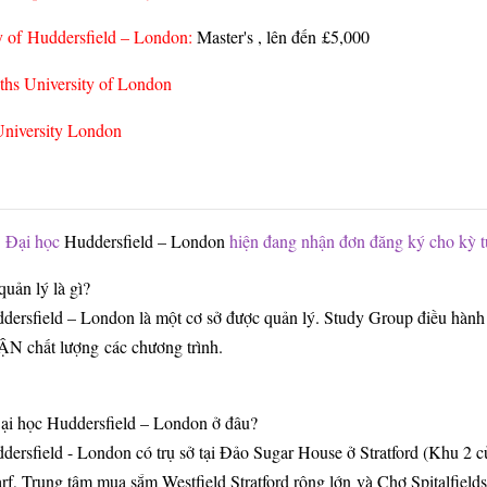
ty of Huddersfield – London:
Master's , lên đến
£5,000
ths University of London
University London
Đại học
Huddersfield – London
hiện đang nhận đơn đăng ký cho kỳ t
uản lý là gì?
dersfield – London là một cơ sở được quản lý. Study Group điều hành 
chất lượng các chương trình.
ại học Huddersfield – London ở đâu?
dersfield - London có trụ sở tại Đảo Sugar House ở Stratford (Khu 2 c
f, Trung tâm mua sắm Westfield Stratford rộng lớn và Chợ Spitalfield