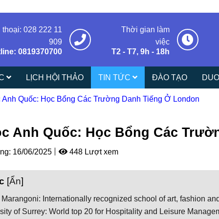
 thoại: 028 222 11
Thời gian làm
909
việc
line: 0819370700
T2 - T7, 9h - 18h
ÁC
LỊCH HỘI THẢO
TIN TỨC
ĐÀO TẠO
DUO
 Anh Quốc: Học Bổng Các Trường Danh Tiếng Ở London
c Anh Quốc: Học Bổng Các Trườ
ng:
16/06/2025
448 Lượt xem
c
[
Ẩn
]
to Marangoni: Internationally recognized school of art, fashion an
sity of Surrey: World top 20 for Hospitality and Leisure Manage