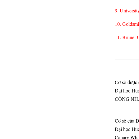
9. Universi
10. Goldsmi
11. Brunel 
Cơ sở được q
Đại học Hud
CÔNG NHẬN 
Cơ sở của Đ
Đại học Hud
Canary Whar