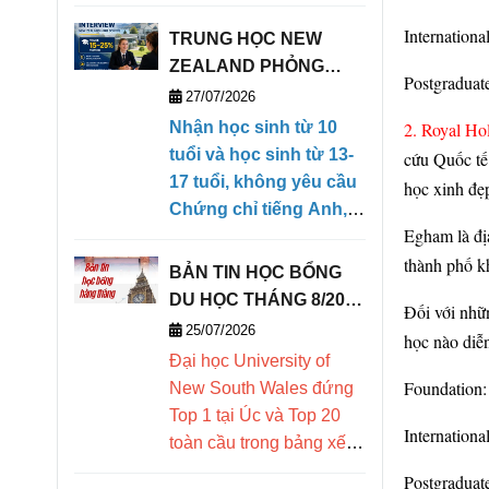
học sinh quốc tế
Internationa
TRUNG HỌC NEW
lựa chọn. Bài
ZEALAND PHỎNG
viết tổng hợp
Postgraduat
VẤN HỌC BỔNG TRỰC
27/07/2026
học phí, học
TIẾP KỲ THÁNG 1/2027
Nhận học sinh từ 10
2. Royal Ho
(28/01/2027- 09/04/2027)
tuổi và học sinh từ 13-
bổng, chương
cứu Quốc tế 
17 tuổi, không yêu cầu
học xinh đẹ
trình học, ký túc
Chứng chỉ tiếng Anh,
xá, điều kiện đầu
Egham là địa
có khả năng ngoại ngữ
thành phố k
căn bản để có thể theo
vào, điểm nổi bật
BẢN TIN HỌC BỔNG
học chương trình
DU HỌC THÁNG 8/2026
và cơ hội vào
Đối với nhữ
Tiếng Anh tăng cường
- DEOW VIETNAM
25/07/2026
học nào diễ
của trường. Chấp nhận
các trường đại
Đại học
University of
điểm trung bình môn
học danh tiếng
Foundation:
New South Wales đứng
linh hoạt, chào đón học
Top 1 tại Úc và Top 20
trên thế giới.
sinh có thái độ học tập
Internationa
toàn cầu trong bảng xếp
nghiêm túc.
hạng các trường đại học
Postgraduat