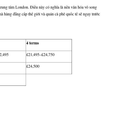
 trung tâm London. Điều này có nghĩa là nền văn hóa vô song
à hàng đẳng cấp thế giới và quán cà phê quốc tế sẽ ngay trước
4 terms
2,495
£21,495–£24,750
£24,500