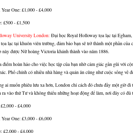
l Year One: £1,000 - £4,000
e: £500 - £1,500
lloway University London:
Đại học Royal Holloway tọa lạc tại Egham, 
tọa lạc tại khuôn viên trường, đảm bảo bạn sẽ trở thành một phần của 
p này được Nữ hoàng Victoria khánh thành vào năm 1886.
 điểm hoàn hảo cho việc học tập của bạn nhờ cảm giác gần gũi với cộng
hác. Phố chính có nhiều nhà hàng và quán ăn cũng như cuộc sống về đ
ng ai muốn phiêu lưu xa hơn, London chỉ cách đó chưa đầy một giờ đi t
n ra vào thứ Tư và không thiếu những hoạt động để làm, nơi đây có đủ 
 £2,000 - £4,000
l Year One: £3,000 - £6,000
e: £2,000 - £4,000