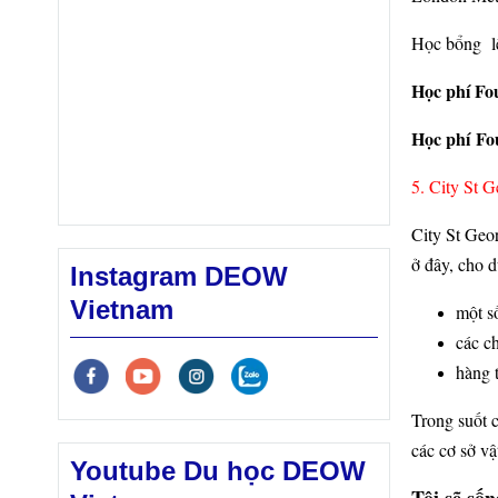
Học bổng lê
Học phí Fou
Học phí Fou
5. City St G
City St Geor
ở đây, cho d
Instagram DEOW
Vietnam
một s
các ch
hàng 
Trong suốt 
các cơ sở vậ
Youtube Du học DEOW
Tôi sẽ số