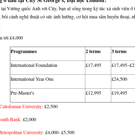
 tại Vương quốc Anh với City, bạn sẽ sống trong ký túc xá sinh viên ở
bối cảnh nghệ thuật có sức ảnh hưởng, cơ hội mua sắm huyền thoại, nh
.
n tới £4,000
Programmes
2 terms
3 terms
International Foundation
£17,495
£17,495–£2
International Year One
£24,500
Pre-Master's
£12,995
£19,495
Caledonian University:
£2,500
South Bank:
£2,000
etropolitan University:
£4,000- £5,500