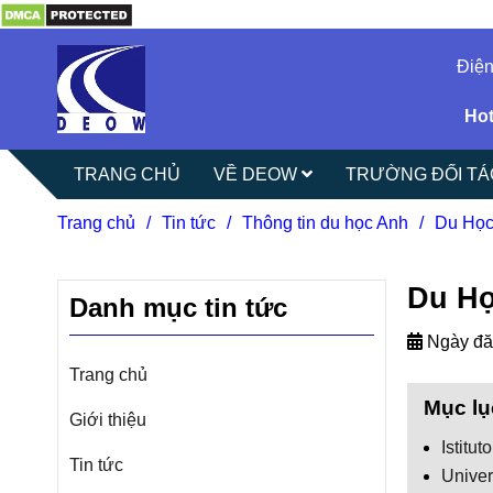
Điện
Hot
TRANG CHỦ
VỀ DEOW
TRƯỜNG ĐỐI T
Trang chủ
/
Tin tức
/
Thông tin du học Anh
/
Du Học
Du Họ
Danh mục tin tức
Ngày đă
Trang chủ
Mục lụ
Giới thiệu
Istitu
Tin tức
Univer