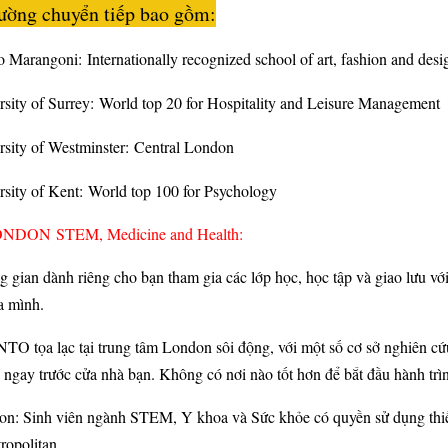
ường chuyển tiếp bao gồm:
to Marangoni: Internationally recognized school of art, fashion and des
rsity of Surrey: World top 20 for Hospitality and Leisure Management
rsity of Westminster: Central London
rsity of Kent: World top 100 for Psychology
NDON STEM, Medicine and Health:
 gian dành riêng cho bạn tham gia các lớp học, học tập và giao lưu vớ
a mình.
NTO tọa lạc tại trung tâm London sôi động, với một số cơ sở nghiên c
i ngay trước cửa nhà bạn. Không có nơi nào tốt hơn để bắt đầu hành trì
: Sinh viên ngành STEM, Y khoa và Sức khỏe có quyền sử dụng thiết b
opolitan.