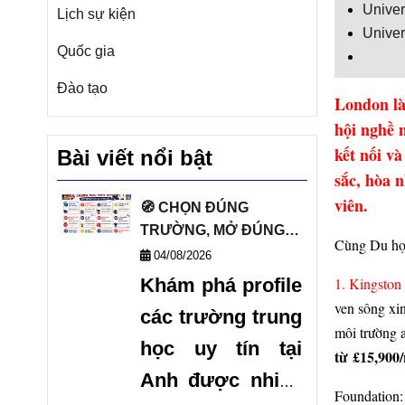
Univer
Lịch sự kiện
Univer
Quốc gia
Đào tạo
London là 
hội nghề 
kết nối v
Bài viết nổi bật
sắc, hòa 
viên.
🧭 CHỌN ĐÚNG
TRƯỜNG, MỞ ĐÚNG
Cùng Du h
TƯƠNG LAI VỚI DANH
04/08/2026
SÁCH TRƯỜNG
Khám phá profile
1. Kingston
TRUNG HỌC UY TÍN
ven sông xin
các trường trung
TẠI ANH 🧭
môi trường a
học uy tín tại
từ £15,900
Anh được nhiều
Foundation: