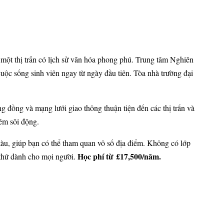
một thị trấn có lịch sử văn hóa phong phú. Trung tâm Nghiên
cuộc sống sinh viên ngay từ ngày đầu tiên. Tòa nhà trường đại
 đồng và mạng lưới giao thông thuận tiện đến các thị trấn và
êm sôi động.
àu, giúp bạn có thể tham quan vô số địa điểm. Không có lớp
Học phí từ
£17,500/năm.
thứ dành cho mọi người.