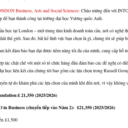
NDON Business, Arts and Social Sciences:
Chào mừng đến với INTO 
ợp để bạn thành công tại trường đại học Vương quốc Anh.
ầu học tại London – một trung tâm kinh doanh toàn cầu, nơi có nghệ thu
ất thế giới. Sau đó, bất kể lĩnh vực bạn chọn là gì, chúng tôi sẽ giúp 
am kết đảm bảo bạn đạt được tiềm năng tối đa của mình, cung cấp hỗ t
ợp tác chặt chẽ với một số tổ chức hàng đầu đảm bảo các đề nghị có đ
ại học liên kết của chúng tôi bao gồm các lựa chọn trong Russell Grou
uyền tự do khám phá các lựa chọn của mình khi đến nơi, vì vậy không 
ndation:£ 21,350 (2025/2026)
 in Business (chuyển tiếp vào Năm 2): £21,350 (2025/2026)
ến £1,500