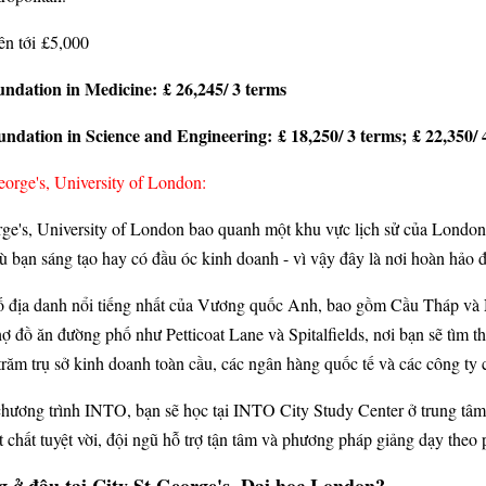
n tới £5,000
ndation in Medicine: £ 26,245/ 3 terms
ndation in Science and Engineering: £ 18,250/ 3 terms; £ 22,350/ 
eorge's, University of London:
ge's, University of London bao quanh một khu vực lịch sử của London đ
ù bạn sáng tạo hay có đầu óc kinh doanh - vì vậy đây là nơi hoàn hảo đ
ố địa danh nổi tiếng nhất của Vương quốc Anh, bao gồm Cầu Tháp và 
ợ đồ ăn đường phố như Petticoat Lane và Spitalfields, nơi bạn sẽ tìm t
trăm trụ sở kinh doanh toàn cầu, các ngân hàng quốc tế và các công t
chương trình INTO, bạn sẽ học tại INTO City Study Center ở trung tâm
t chất tuyệt vời, đội ngũ hỗ trợ tận tâm và phương pháp giảng dạy theo
ng ở đâu tại City St George's, Đại học London?