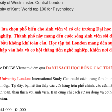
sity of Westminster: Central London
sity of Kent: World top 100 for Psychology
lựa chọn phổ biến cho sinh viên vì có các trường Đại học 
nghiệp. Thành phố này mang đến cuộc sống sinh viên sôi 
à bầu không khí toàn cầu. Học tập tại London mang đến sự
nhập văn hóa và cơ hội thăng tiến nghề nghiệp, khiến nơi 
DANH SÁCH HỌC BỔNG CÁC TRƯ
ọc DEOW Vietnam điểm qua
 University London:
International Study Centre chỉ cách trung tâm thị 
h đẹp. Tại đây, bạn sẽ tìm thấy các cửa hàng trên phố chính, các cửa 
n toàn, thân thiện với sinh viên. Bạn cũng chỉ cách sự sôi động và cơ 
/năm.
 £1,000 - £4,000