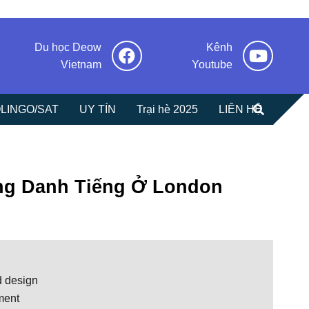
Du học Deow
Kênh
Vietnam
Youtube
LINGO/SAT
UY TÍN
Trại hè 2025
LIÊN HỆ
ng Danh Tiếng Ở London
d design
ment