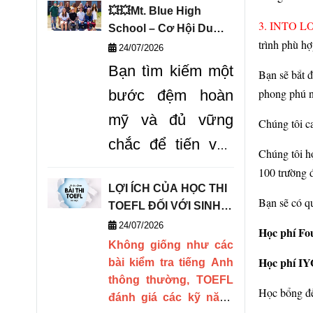
thế giới QS, trường
💥💥Mt. Blue High
hiện
đang mở ra các
3. INTO LO
School – Cơ Hội Du
chương trình học bổng
trình phù h
Học Vàng Chinh Phục
24/07/2026
hấp dẫn cho cánh cổng
THPT Mỹ!
Bạn tìm kiếm một
Bạn sẽ bắt đ
tuyển sinh năm 2027.
phong phú nh
bước đệm hoàn
mỹ và đủ vững
Chúng tôi c
chắc để tiến vào
Chúng tôi h
Top các trường
100 trường đ
LỢI ÍCH CỦA HỌC THI
đại học danh tiếng
Bạn sẽ có q
TOEFL ĐỐI VỚI SINH
tại nước Mỹ? Mt.
VIÊN DU HỌC
24/07/2026
Học phí Fou
Blue High School
Không giống như các
Học phí IYO
bài kiểm tra tiếng Anh
là
"tảng đá vững
thông thường, TOEFL
chắc"
cho bạn
Học bổng đ
đánh giá các kỹ năng