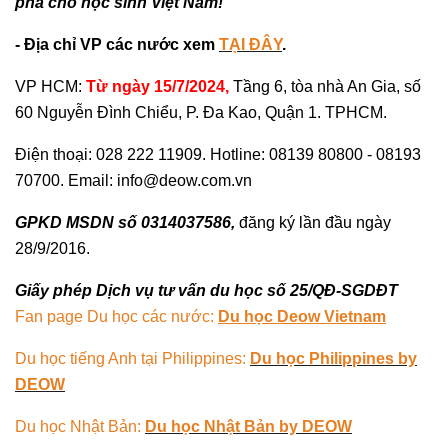
phá cho học sinh Việt Nam!
- Địa chỉ VP các nước xem
TẠI ĐÂY
.
VP HCM:
Từ ngày 15/7/2024,
Tầng 6, tòa nhà An Gia, số
60 Nguyễn Đình Chiểu, P. Đa Kao, Quận 1. TPHCM.
Điện thoại: 028 222 11909. Hotline: 08139 80800 - 08193
70700. Email: info@deow.com.vn
GPKD MSDN số 0314037586,
đăng ký lần đầu ngày
28/9/2016.
Giấy phép Dịch vụ tư vấn du học số 25/QĐ-SGDĐT
Fan page Du học các nước:
Du học Deow Vietnam
Du học tiếng Anh tại Philippines:
Du học Philippines by
DEOW
Du học Nhật Bản:
Du học Nhật Bản by DEOW