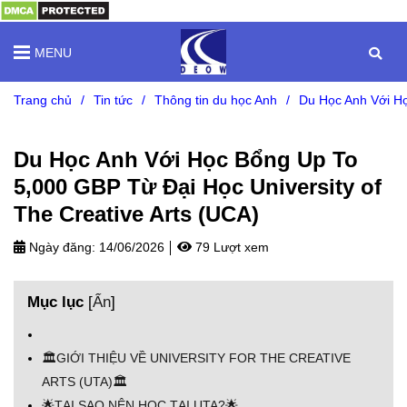
MENU
Trang chủ
/
Tin tức
/
Thông tin du học Anh
/
Du Học Anh Với Họ
Du Học Anh Với Học Bổng Up To
5,000 GBP Từ Đại Học University of
The Creative Arts (UCA)
Ngày đăng:
14/06/2026
79 Lượt xem
Mục lục
[
Ẩn
]
🏛️GIỚI THIỆU VỀ UNIVERSITY FOR THE CREATIVE
ARTS (UTA)🏛️
🌟TẠI SAO NÊN HỌC TẠI UTA?🌟