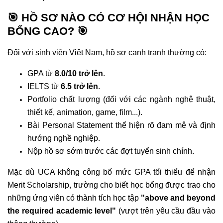
🎯 HỒ SƠ NÀO CÓ CƠ HỘI NHẬN HỌC
BỔNG CAO?
🎯
Đối với sinh viên Việt Nam, hồ sơ cạnh tranh thường có:
GPA từ
8.0/10
trở lên
.
IELTS từ
6.5 trở lên
.
Portfolio chất lượng (đối với các ngành nghệ thuật,
thiết kế, animation, game, film...).
Bài Personal Statement thể hiện rõ đam mê và định
hướng nghề nghiệp.
Nộp hồ sơ sớm trước các đợt tuyển sinh chính.
Mặc dù UCA không công bố mức GPA tối thiểu để nhận
Merit Scholarship, trường cho biết học bổng được trao cho
những ứng viên có thành tích học tập
"above and beyond
the required academic level"
(vượt trên yêu cầu đầu vào