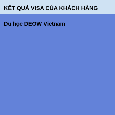
điều
KẾT QUẢ VISA CỦA KHÁCH HÀNG
này!!!
Du học DEOW Vietnam