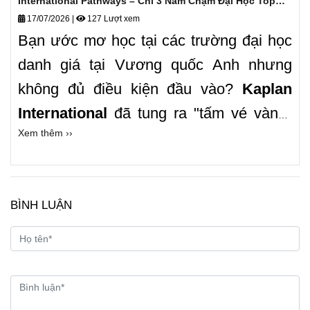
International Pathways – Chỉ 3 Năm Chạm Đại Học Top
Đầu!🔥
17/07/2026
|
127 Lượt xem
Bạn ước mơ học tại các trường đại học
danh giá tại Vương quốc Anh nhưng
không đủ điều kiện đầu vào?
Kaplan
International
đã tung ra "tấm vé vàng"
Xem thêm ››
giúp hàng nghìn sinh viên quốc tế hiện
thực hóa ước mơ ấy mỗi năm.
Pathways tại Kaplan International
BÌNH LUẬN
không chỉ là một chương trình dự bị
thông thường nhưng còn mở ra nhiều lộ
trình chuyển tiếp linh hoạt, giúp sinh viên
tiết kiệm thời gian, chi phí và mở rộng cơ
hội vào các trường đại học hàng đầu tại