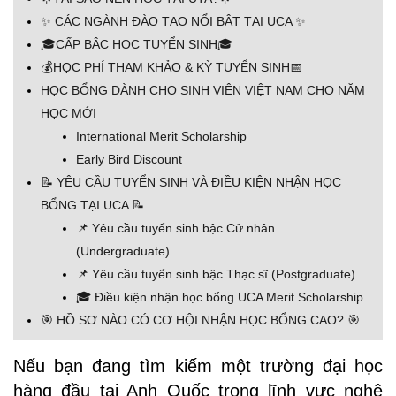
✨ CÁC NGÀNH ĐÀO TẠO NỔI BẬT TẠI UCA ✨
🎓CẤP BẬC HỌC TUYỂN SINH🎓
💰HỌC PHÍ THAM KHẢO & KỲ TUYỂN SINH📅
HỌC BỔNG DÀNH CHO SINH VIÊN VIỆT NAM CHO NĂM
HỌC MỚI
International Merit Scholarship
Early Bird Discount
📝 YÊU CẦU TUYỂN SINH VÀ ĐIỀU KIỆN NHẬN HỌC
BỔNG TẠI UCA 📝
📌 Yêu cầu tuyển sinh bậc Cử nhân
(Undergraduate)
📌 Yêu cầu tuyển sinh bậc Thạc sĩ (Postgraduate)
🎓 Điều kiện nhận học bổng UCA Merit Scholarship
🎯 HỒ SƠ NÀO CÓ CƠ HỘI NHẬN HỌC BỔNG CAO? 🎯
Nếu bạn đang tìm kiếm một trường đại học
hàng đầu tại Anh Quốc trong lĩnh vực nghệ