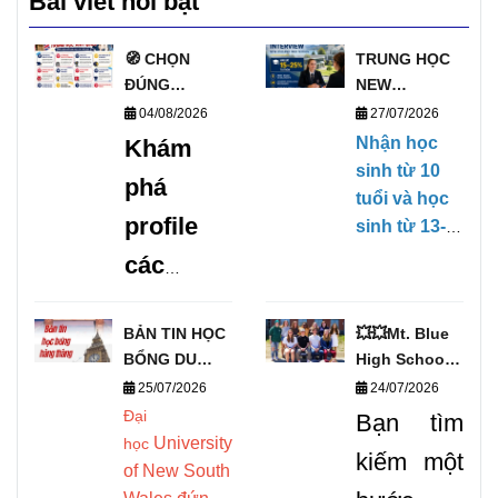
Bài viết nổi bật
🧭 CHỌN
TRUNG HỌC
ĐÚNG
NEW
TRƯỜNG, MỞ
ZEALAND
04/08/2026
27/07/2026
ĐÚNG
PHỎNG VẤN
Nhận học
Khám
TƯƠNG LAI
HỌC BỔNG
sinh từ 10
phá
VỚI DANH
TRỰC TIẾP
tuổi và học
SÁCH
KỲ THÁNG
profile
sinh từ 13-
TRƯỜNG
1/2027
17 tuổi,
các
TRUNG HỌC
(28/01/2027-
không yêu
UY TÍN TẠI
09/04/2027)
trường
cầu Chứng
ANH 🧭
BẢN TIN HỌC
💥💥Mt. Blue
chỉ tiếng
trung
BỔNG DU
High School –
Anh, có khả
học uy
HỌC THÁNG
Cơ Hội Du
25/07/2026
24/07/2026
năng ngoại
8/2026 -
Học Vàng
Đại
tín tại
Bạn tìm
ngữ căn bản
DEOW
Chinh Phục
University
học
để có thể
Anh
kiếm một
VIETNAM
THPT Mỹ!
of New South
theo học