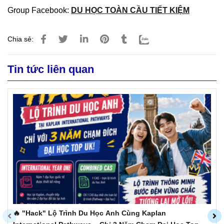
Group Facebook:
DU HỌC TOÀN CẦU TIẾT KIỆM
Chia sẻ:
Tin tức liên quan
🔥 "Hack" Lộ Trình Du Học Anh Cùng Kaplan