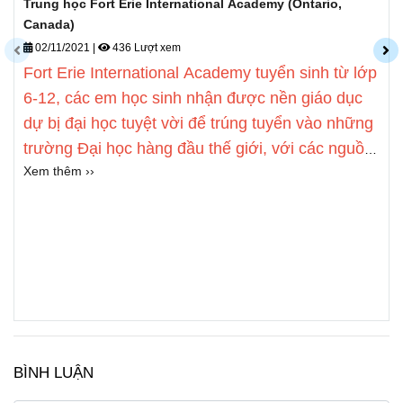
Trung học Fort Erie International Academy (Ontario,
Canada)
02/11/2021
|
436 Lượt xem
Fort Erie International Academy tuyển sinh từ lớp
6-12, các em học sinh nhận được nền giáo dục
dự bị đại học tuyệt vời để trúng tuyển vào những
trường Đại học hàng đầu thế giới, với các nguồn
Xem thêm ››
lực được thiết kế đặc biệt cho nhu cầu riêng của
mỗi em học sinh quốc tế.
BÌNH LUẬN