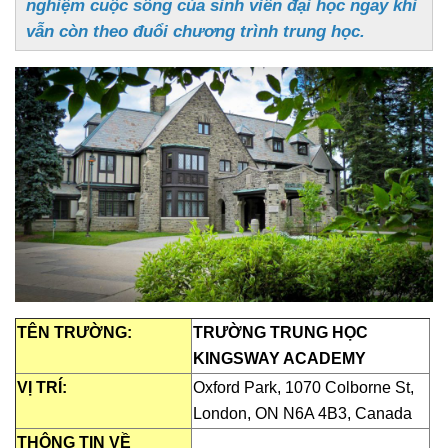
nghiệm cuộc sống của sinh viên đại học ngay khi
vẫn còn theo đuổi chương trình trung học.
TÊN TRƯỜNG:
TRƯỜNG TRUNG HỌC
KINGSWAY ACADEMY
VỊ TRÍ:
Oxford Park, 1070 Colborne St,
London, ON N6A 4B3, Canada
THÔNG TIN VỀ