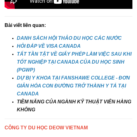
Bài viết liên quan:
DANH SÁCH HỘI THẢO DU HỌC CÁC NƯỚC
HỎI ĐÁP VỀ VISA CANADA
TẤT TẦN TẬT VỀ GIẤY PHÉP LÀM VIỆC SAU KHI
TỐT NGHIỆP TẠI CANADA CỦA DU HỌC SINH
(PGWP)
DỰ BỊ Y KHOA TẠI FANSHAWE COLLEGE - ĐƠN
GIẢN HÓA CON ĐƯỜNG TRỞ THÀNH Y TÁ TẠI
CANADA
TIỀM NĂNG CỦA NGÀNH KỸ THUẬT VIÊN HÀNG
KHÔNG
CÔNG TY DU HỌC DEOW VIETNAM