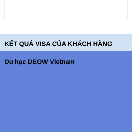
School -
bạn sẽ
hối tiếc
khi bỏ lỡ
điều
KẾT QUẢ VISA CỦA KHÁCH HÀNG
này!!!
Du học DEOW Vietnam