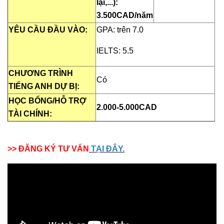
lại,...):
3.500CAD/năm
YÊU CẦU ĐẦU VÀO:
GPA: trên 7.0
IELTS: 5.5
CHƯƠNG TRÌNH
Có
TIẾNG ANH DỰ BỊ:
HỌC BỔNG/HỖ TRỢ
2.000-5.000CAD
TÀI CHÍNH:
>> ĐĂNG KÝ TƯ VẤN
TẠI ĐÂY.