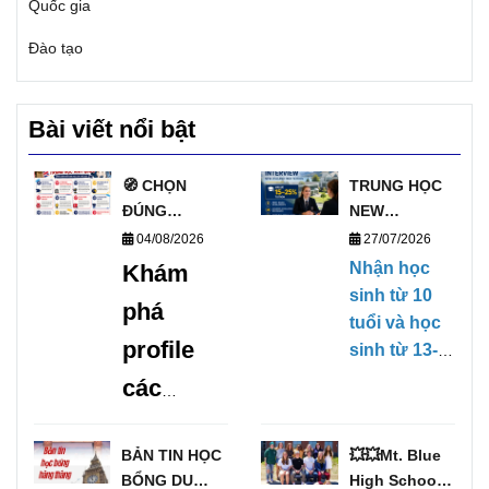
Quốc gia
Đào tạo
Bài viết nổi bật
🧭 CHỌN
TRUNG HỌC
ĐÚNG
NEW
TRƯỜNG, MỞ
ZEALAND
04/08/2026
27/07/2026
ĐÚNG
PHỎNG VẤN
Nhận học
Khám
TƯƠNG LAI
HỌC BỔNG
sinh từ 10
phá
VỚI DANH
TRỰC TIẾP
tuổi và học
SÁCH
KỲ THÁNG
profile
sinh từ 13-
TRƯỜNG
1/2027
17 tuổi,
các
TRUNG HỌC
(28/01/2027-
không yêu
UY TÍN TẠI
09/04/2027)
trường
cầu Chứng
ANH 🧭
BẢN TIN HỌC
💥💥Mt. Blue
chỉ tiếng
trung
BỔNG DU
High School –
Anh, có khả