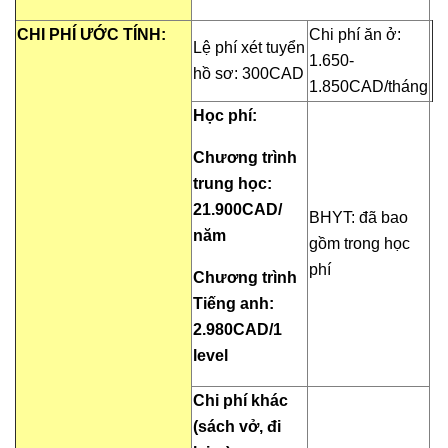
CHI PHÍ ƯỚC TÍNH:
Chi phí ăn ở:
Lệ phí xét tuyển
1.650-
hồ sơ: 300CAD
1.850CAD/tháng
Học phí:
Chương trình
trung học:
21.900CAD/
BHYT: đã bao
năm
gồm trong học
phí
Chương trình
Tiếng anh:
2.980CAD/1
level
Chi phí khác
(sách vở, đi