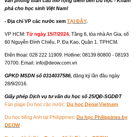
văn phòng toàn cầu mở rộng điểm đến Du học - Khám
phá cho học sinh Việt Nam!
- Địa chỉ VP các nước xem
TẠI ĐÂY
.
VP HCM:
Từ ngày 15/7/2024,
Tầng 6, tòa nhà An Gia, số
60 Nguyễn Đình Chiểu, P. Đa Kao, Quận 1. TPHCM.
Điện thoại: 028 222 11909. Hotline: 08139 80800 - 08193
70700. Email: info@deow.com.vn
GPKD MSDN số 0314037586,
đăng ký lần đầu ngày
28/9/2016.
Giấy phép Dịch vụ tư vấn du học số 25/QĐ-SGDĐT
Fan page Du học các nước:
Du học Deow Vietnam
Du học tiếng Anh tại Philippines:
Du học Philippines by
DEOW