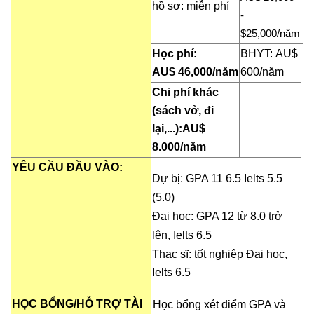
hồ sơ: miễn phí
-
$
2
5
,0
00/năm
Học phí:
BHYT:
AU
$
AU
$
46
,000/năm
600
/năm
Chi phí khác
(sách vở, đi
lại,...):
AU
$
8
.000/năm
YÊU CẦU ĐẦU VÀO:
Dự bị: GPA 11 6.5 Ielts 5.5
(5.0)
Đại học: GPA 12 từ 8.0 trở
lên, Ielts 6.5
Thạc sĩ: tốt nghiệp Đại học,
Ielts 6.5
HỌC BỔNG/HỖ TRỢ TÀI
Học bổng
xét điểm GPA và