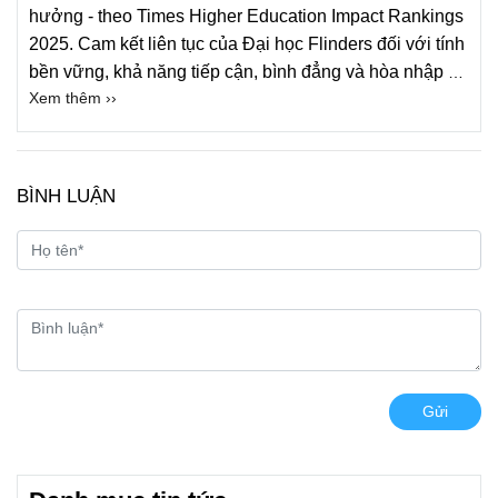
hưởng - theo Times Higher Education Impact Rankings
2025. Cam kết liên tục của Đại học Flinders đối với tính
bền vững, khả năng tiếp cận, bình đẳng và hòa nhập đã
Xem thêm ››
được công nhận trên toàn cầu, với thứ hạng dẫn đầu
trên nhiều mục tiêu.
BÌNH LUẬN
Gửi