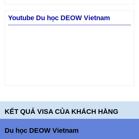
mong
chọn lọc
muốn.
cao.
Youtube Du học DEOW Vietnam
Hãy
khám phá
Mt. Blue
High
School -
bạn sẽ
hối tiếc
khi bỏ lỡ
điều
KẾT QUẢ VISA CỦA KHÁCH HÀNG
này!!!
Du học DEOW Vietnam