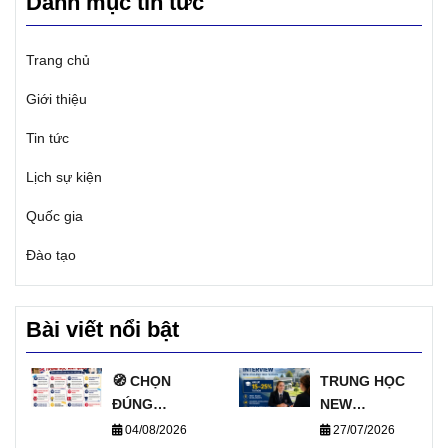
Danh mục tin tức
Trang chủ
Giới thiệu
Tin tức
Lịch sự kiện
Quốc gia
Đào tạo
Bài viết nổi bật
🧭 CHỌN
TRUNG HỌC
ĐÚNG
NEW
TRƯỜNG, MỞ
ZEALAND
04/08/2026
27/07/2026