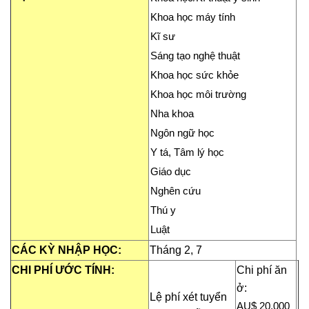
Khoa học máy tính
Kĩ sư
Sáng tạo nghệ thuật
Khoa học sức khỏe
Khoa học môi trường
Nha khoa
Ngôn ngữ học
Y tá, Tâm lý học
Giáo dục
Nghên cứu
Thú y
Luật
CÁC KỲ NHẬP HỌC:
Tháng 2, 7
CHI PHÍ ƯỚC TÍNH:
Chi phí ăn
ở:
Lệ phí xét tuyển
AU
$
20
,
000