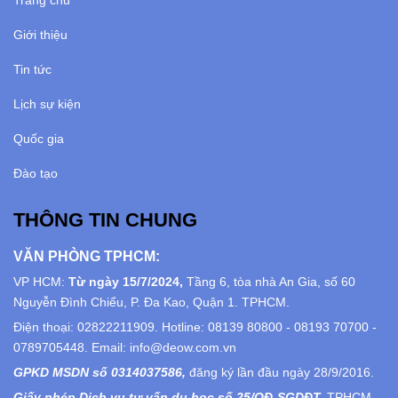
Giới thiệu
Tin tức
Lịch sự kiện
Quốc gia
Đào tạo
THÔNG TIN CHUNG
VĂN PHÒNG TPHCM:
VP HCM:
Từ ngày 15/7/2024,
Tầng 6, tòa nhà An Gia, số 60
Nguyễn Đình Chiểu, P. Đa Kao, Quận 1. TPHCM.
Điện thoại: 02822211909. Hotline: 08139 80800 - 08193 70700 -
0789705448. Email: info@deow.com.vn
GPKD MSDN số 0314037586,
đăng ký lần đầu ngày 28/9/2016.
Giấy phép Dịch vụ tư vấn du học số 25/QĐ-SGDĐT,
TPHCM