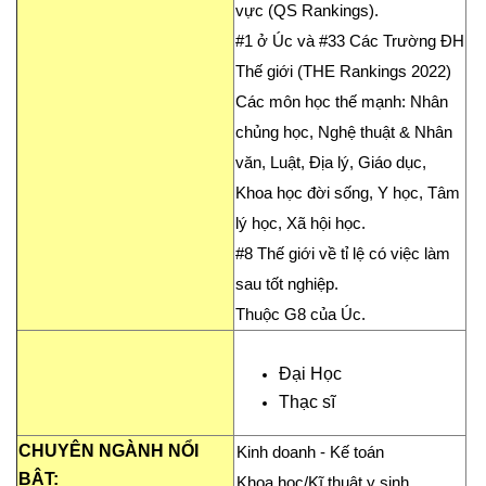
vực (QS Rankings).
#1 ở Úc và #33 Các Trường ĐH
Thế giới (THE Rankings 2022)
Các môn học thế mạnh: Nhân
chủng học, Nghệ thuật & Nhân
văn, Luật, Địa lý, Giáo dục,
Khoa học đời sống, Y học, Tâm
lý học, Xã hội học.
#8 Thế giới về tỉ lệ có việc làm
sau tốt nghiệp.
Thuộc G8 của Úc.
Đại Học
Thạc sĩ
CHUYÊN NGÀNH NỔI
Kinh doanh
- Kế toán
BẬT:
Khoa học/Kĩ thuật y sinh