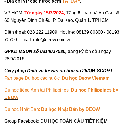
- Địa chỉ VP các nước xem
TẠI ĐÂY
.
VP HCM:
Từ ngày 15/7/2024,
Tầng 6, tòa nhà An Gia, số
60 Nguyễn Đình Chiểu, P. Đa Kao, Quận 1. TPHCM.
Điện thoại: 028 222 11909. Hotline: 08139 80800 - 08193
70700. Email: info@deow.com.vn
GPKD MSDN số 0314037586,
đăng ký lần đầu ngày
28/9/2016.
Giấy phép Dịch vụ tư vấn du học số 25/QĐ-SGDĐT
Fan page Du học các nước:
Du học Deow Vietnam
Du học tiếng Anh tại Philippines:
Du học Philippines by
DEOW
Du học Nhật Bản:
Du học Nhật Bản by DEOW
Group Facebook:
DU HỌC TOÀN CẦU TIẾT KIỆM