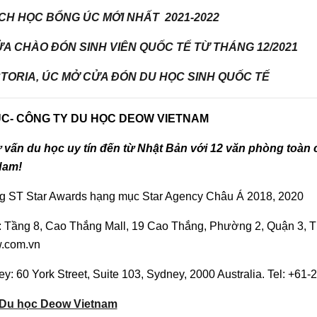
H HỌC BỔNG ÚC MỚI NHẤT 2021-2022
ỬA CHÀO ĐÓN SINH VIÊN QUỐC TẾ TỪ THÁNG 12/2021
TORIA, ÚC MỞ CỬA ĐÓN DU HỌC SINH QUỐC TẾ
ÚC- CÔNG TY DU HỌC DEOW VIETNAM
ư vấn du học uy tín đến từ Nhật Bản với 12 văn phòng toà
Nam!
g ST Star Awards hạng mục Star Agency Châu Á 2018, 2020
Tầng 8, Cao Thắng Mall, 19 Cao Thắng, Phường 2, Quận 3, T
.com.vn
y: 60 York Street, Suite 103, Sydney, 2000 Australia. Tel: +61
Du học Deow Vietnam