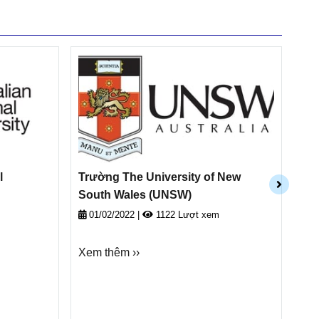
l
Trường The University of New
Trư
South Wales (UNSW)
Me
01/02/2022
|
1122 Lượt xem
0
Xem thêm ››
Xem