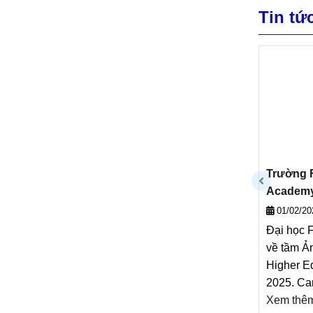
Tin tứ
Trường F
Academ
01/02/2
Đại học F
về tầm Ả
Higher E
2025. Cam
Flinders 
Xem thêm