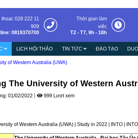
 thoại: 028 222 11
Thời gian làm
909
việc
line: 0819370700
T2 - T7, 9h - 18h
ÁC
LỊCH HỘI THẢO
TIN TỨC
ĐÀO TẠO
DUO
ity of Western Australia (UWA)
g The University of Western Austr
ng:
01/02/2022
999 Lượt xem
The University of Western Australia - Đại học Tây Ú