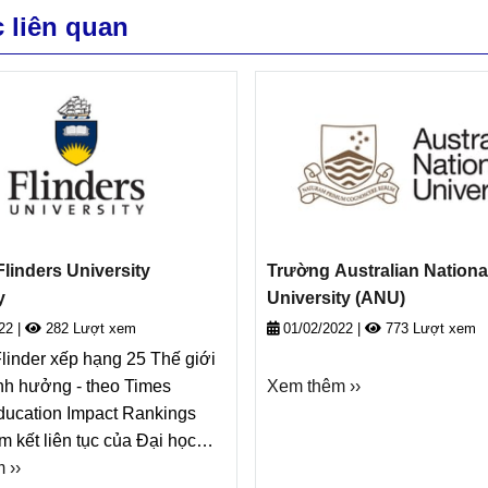
c liên quan
linders University
Trường Australian Nationa
y
University (ANU)
022
|
282 Lượt xem
01/02/2022
|
773 Lượt xem
linder xếp hạng 25 Thế giới
nh hưởng - theo Times
Xem thêm ››
ducation Impact Rankings
 kết liên tục của Đại học
đối với tính bền vững, khả
 ››