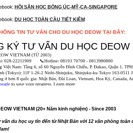
ebook:
HỘI SĂN HỌC BỔNG ÚC-MỸ-CA-SINGAPORE
ebook:
DU HỌC TOÀN CẦU TIẾT KIỆM
THÔNG TIN TƯ VẤN CHO DU HỌC DEOW TẠI ĐÂY:
OW VIETNAM (20+ Năm kinh nghiệm) - Since 2003
ư vấn du học uy tín đến từ Nhật Bản với 12 văn phòng toà
Nam!