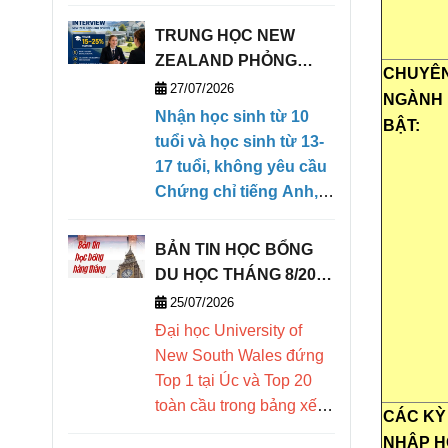
học sinh quốc tế
TRUNG HỌC NEW
lựa chọn. Bài
ZEALAND PHỎNG
CHUYÊ
viết tổng hợp
VẤN HỌC BỔNG TRỰC
27/07/2026
NGÀNH 
học phí, học
TIẾP KỲ THÁNG 1/2027
Nhận học sinh từ 10
BẬT:
(28/01/2027- 09/04/2027)
tuổi và học sinh từ 13-
bổng, chương
17 tuổi, không yêu cầu
trình học, ký túc
Chứng chỉ tiếng Anh,
xá, điều kiện đầu
có khả năng ngoại ngữ
căn bản để có thể theo
vào, điểm nổi bật
BẢN TIN HỌC BỔNG
học chương trình
DU HỌC THÁNG 8/2026
và cơ hội vào
Tiếng Anh tăng cường
- DEOW VIETNAM
25/07/2026
của trường. Chấp nhận
các trường đại
Đại học
University of
điểm trung bình môn
học danh tiếng
New South Wales đứng
linh hoạt, chào đón học
Top 1 tại Úc và Top 20
trên thế giới.
sinh có thái độ học tập
toàn cầu trong bảng xếp
CÁC KỲ
nghiêm túc.
hạng các trường đại học
NHẬP H