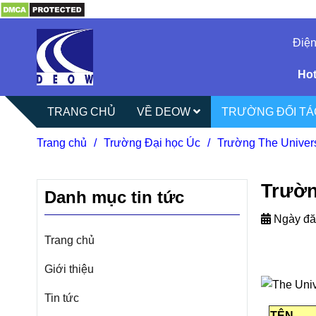
Điện
Hot
TRANG CHỦ
VỀ DEOW
TRƯỜNG ĐỐI T
Trang chủ
/
Trường Đại học Úc
/
Trường The Univers
Trườn
Danh mục tin tức
Ngày đă
Trang chủ
Giới thiệu
Tin tức
TÊN