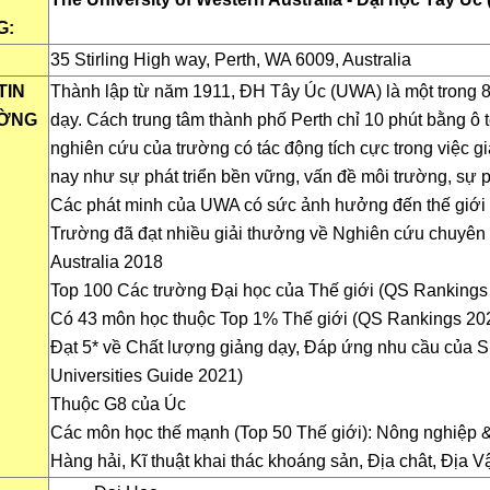
G:
35 Stirling High way, Perth, WA 6009, Australia
TIN
Thành lập từ năm 1911, ĐH Tây Úc (UWA) là một trong 8
ƯỜNG
dạy. Cách trung tâm thành phố Perth chỉ 10 phút bằng ô 
nghiên cứu của trường có tác động tích cực trong việc gi
nay như sự phát triển bền vững, vấn đề môi trường, sự p
Các phát minh của UWA có sức ảnh hưởng đến thế giới về
Trường đã đạt nhiều giải thưởng về Nghiên cứu chuyên s
Australia 2018
Top 100 Các trường Đại học của Thế giới (QS Rankings
Có 43 môn học thuộc Top 1% Thế giới (QS Rankings 20
Đạt 5* về Chất lượng giảng dạy, Đáp ứng nhu cầu của Sin
Universities Guide 2021)
Thuộc G8 của Úc
Các môn học thế mạnh (Top 50 Thế giới): Nông nghiệp & 
Hàng hải, Kĩ thuật khai thác khoáng sản, Địa chât, Địa Vậ