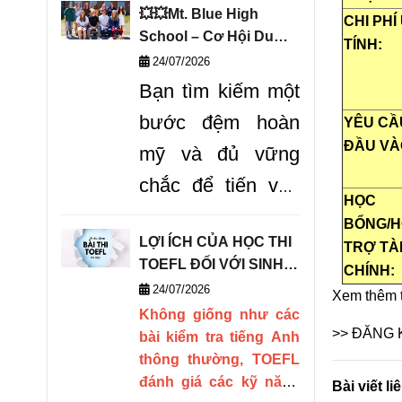
thế giới QS, trường
💥💥Mt. Blue High
CHI PHÍ
hiện
đang mở ra các
School – Cơ Hội Du
TÍNH:
chương trình học bổng
Học Vàng Chinh Phục
24/07/2026
hấp dẫn cho cánh cổng
THPT Mỹ!
Bạn tìm kiếm một
tuyển sinh năm 2027.
bước đệm hoàn
YÊU CẦ
ĐẦU VÀ
mỹ và đủ vững
chắc để tiến vào
HỌC
Top các trường
BỔNG/H
LỢI ÍCH CỦA HỌC THI
đại học danh tiếng
TRỢ TÀ
TOEFL ĐỐI VỚI SINH
CHÍNH:
tại nước Mỹ? Mt.
VIÊN DU HỌC
24/07/2026
Xem thêm t
Blue High School
Không giống như các
>> ĐĂNG 
bài kiểm tra tiếng Anh
là
"tảng đá vững
thông thường, TOEFL
chắc"
cho bạn
đánh giá các kỹ năng
Bài viết l