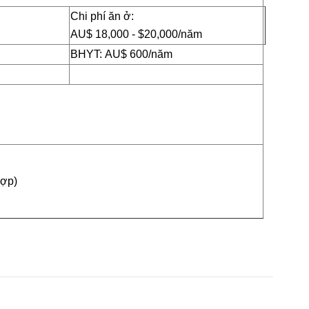
Chi phí ăn ở:
AU
$
18
,
000 - $
20
,0
00/năm
BHYT:
AU
$
600
/năm
hợp)