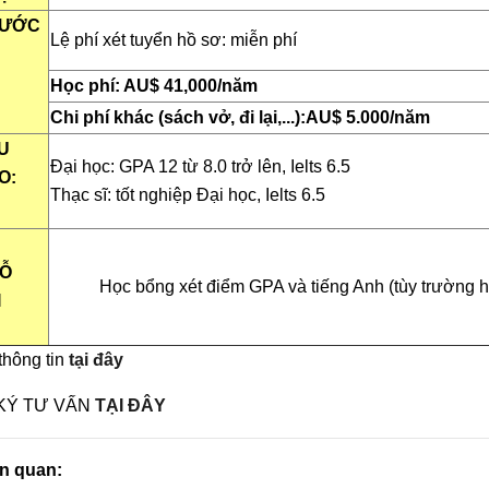
 ƯỚC
Lệ phí xét tuyển hồ sơ: miễn phí
Học phí:
AU
$
41
,000/năm
Chi phí khác (sách vở, đi lại,...):
AU
$
5
.000/năm
U
Đại học: GPA 12 từ 8.0 trở lên, Ielts 6.5
O:
Thạc sĩ: tốt nghiệp Đại học, Ielts 6.5
Ỗ
Học bổng
xét điểm GPA và tiếng Anh (tùy trường 
I
hông tin
tại đây
KÝ TƯ VẤN
TẠI ĐÂY
iên quan: