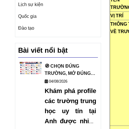
Lịch sự kiện
TRƯỜN
VỊ TRÍ
Quốc gia
THÔNG 
Đào tạo
VỀ TR
Bài viết nổi bật
🧭 CHỌN ĐÚNG
TRƯỜNG, MỞ ĐÚNG
TƯƠNG LAI VỚI DANH
04/08/2026
SÁCH TRƯỜNG
Khám phá profile
TRUNG HỌC UY TÍN
các trường trung
TẠI ANH 🧭
học uy tín tại
Anh được nhiều