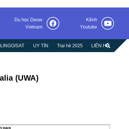
Du học Deow
Kênh
Vietnam
Youtube
LINGO/SAT
UY TÍN
Trại hè 2025
LIÊN HỆ
alia (UWA)
c (UWA