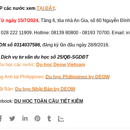
 VP các nước xem
TẠI ĐÂY
.
Từ ngày 15/7/2024,
Tầng 6, tòa nhà An Gia, số 60 Nguyễn Đìn
: 028 222 11909. Hotline: 08139 80800 - 08193 70700. Email:
N số 0314037586,
đăng ký lần đầu ngày 28/9/2016.
 Dịch vụ tư vấn du học số 25/QĐ-SGDĐT
Du học các nước:
Du học Deow Vietnam
g Anh tại Philippines:
Du học Philippines by DEOW
ật Bản:
Du học Nhật Bản by DEOW
ebook:
DU HỌC TOÀN CẦU TIẾT KIỆM