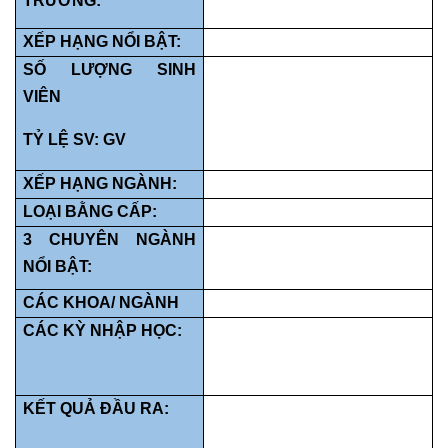
TRƯỜNG:
XẾP HẠNG NỔI BẬT:
SỐ LƯỢNG SINH
VIÊN
TỶ LỆ SV: GV
XẾP HẠNG NGÀNH:
LOẠI BẰNG CẤP:
3 CHUYÊN NGÀNH
NỔI BẬT:
CÁC KHOA/ NGÀNH
CÁC KỲ NHẬP HỌC:
KẾT QUẢ ĐẦU RA: