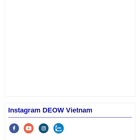
bật và cơ
chắc"
đơn đã
chuẩn bị
hội vào
cho bạn
sẵn sàng để
các
gửi gắm
học tập
trường
những
trong môi
trường nói
đại học
hoài bão
tiếng Anh.
danh
và là
Nó có thể
làm cho hồ
tiếng
khởi đầu
sơ ứng
trên thế
cho việc
tuyển cạnh
giới.
bước tới
tranh hơn,
đặc biệt là
các
khi nộp đơn
Instagram DEOW Vietnam
trường
vào các
trường đại
đại học
học có tính
mong
chọn lọc