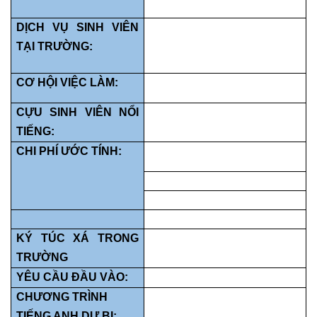
DỊCH VỤ SINH VIÊN
TẠI TRƯỜNG
:
CƠ HỘI VIỆC LÀM:
CỰU SINH VIÊN NỔI
TIẾNG:
CHI PHÍ ƯỚC TÍNH
:
KÝ TÚC XÁ TRONG
TRƯỜNG
YÊU CẦU ĐẦU VÀO:
CHƯƠNG TRÌNH
TIẾNG ANH DỰ BỊ: