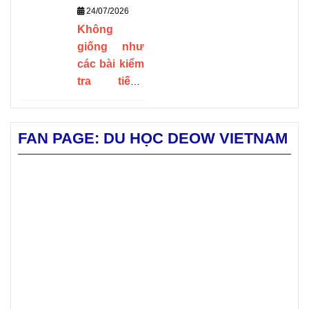
lựa chọn.
chắc để
TOEFL ĐỐI
24/07/2026
trường đại
điểm trung
VỚI SINH
Bài viết
tiến vào
Không
học thế giới
bình môn
VIÊN DU HỌC
giống như
QS, trường
linh hoạt,
tổng hợp
Top các
các bài kiểm
hiện
đang
chào đón
học phí,
trường
tra tiếng
mở ra các
học sinh có
Anh thông
chương trình
học
đại học
thái độ học
thường,
học bổng hấp
tập nghiêm
bổng,
danh
TOEFL đánh
dẫn cho cánh
FAN PAGE: DU HỌC DEOW VIETNAM
túc.
chương
tiếng tại
giá các kỹ
cổng tuyển
năng cần
sinh năm
trình
nước
thiết trong
2027.
học, ký
Mỹ? Mt.
môi trường
học
túc xá,
Blue High
thuật. Điểm
điều kiện
School là
TOEFL cạnh
đầu vào,
"tảng đá
tranh chứng
tỏ rằng
điểm nổi
vững
người nộp