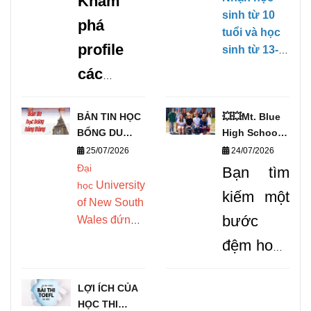
Khám
TƯƠNG LAI
HỌC BỔNG
sinh từ 10
phá
VỚI DANH
TRỰC TIẾP
tuổi và học
SÁCH
KỲ THÁNG
profile
sinh từ 13-
TRƯỜNG
1/2027
17 tuổi,
các
TRUNG HỌC
(28/01/2027-
không yêu
UY TÍN TẠI
09/04/2027)
trường
cầu Chứng
ANH 🧭
BẢN TIN HỌC
💥💥Mt. Blue
chỉ tiếng
trung
BỔNG DU
High School –
Anh, có khả
học uy
HỌC THÁNG
Cơ Hội Du
25/07/2026
24/07/2026
năng ngoại
8/2026 -
Học Vàng
Đại
tín tại
Bạn tìm
ngữ căn bản
DEOW
Chinh Phục
University
học
để có thể
Anh
kiếm một
VIETNAM
THPT Mỹ!
of New South
theo học
được
bước
Wales đứng
chương
Top 1 tại Úc
trình Tiếng
nhiều
đệm hoàn
và Top 20
Anh tăng
học sinh
mỹ và đủ
toàn cầu
cường của
LỢI ÍCH CỦA
trong bảng
quốc tế
vững
trường.
HỌC THI
xếp hạng các
Chấp nhận