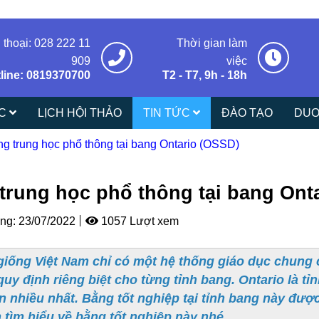
 thoại: 028 222 11
Thời gian làm
909
việc
line: 0819370700
T2 - T7, 9h - 18h
ÁC
LỊCH HỘI THẢO
TIN TỨC
ĐÀO TẠO
DUO
g trung học phổ thông tại bang Ontario (OSSD)
trung học phổ thông tại bang Ont
ng:
23/07/2022
1057 Lượt xem
iống Việt Nam chỉ có một hệ thống giáo dục chung 
uy định riêng biệt cho từng tỉnh bang. Ontario là t
n nhiều nhất. Bằng tốt nghiệp tại tỉnh bang này đ
 tìm hiểu về bằng tốt nghiệp này nhé.