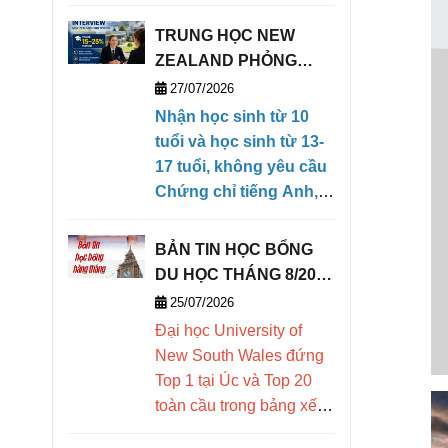
học sinh quốc tế
TRUNG HỌC NEW
lựa chọn. Bài
ZEALAND PHỎNG
viết tổng hợp
VẤN HỌC BỔNG TRỰC
27/07/2026
học phí, học
TIẾP KỲ THÁNG 1/2027
Nhận học sinh từ 10
(28/01/2027- 09/04/2027)
tuổi và học sinh từ 13-
bổng, chương
17 tuổi, không yêu cầu
trình học, ký túc
Chứng chỉ tiếng Anh,
xá, điều kiện đầu
có khả năng ngoại ngữ
căn bản để có thể theo
vào, điểm nổi bật
BẢN TIN HỌC BỔNG
học chương trình
DU HỌC THÁNG 8/2026
và cơ hội vào
Tiếng Anh tăng cường
- DEOW VIETNAM
25/07/2026
của trường. Chấp nhận
các trường đại
Đại học
University of
điểm trung bình môn
học danh tiếng
New South Wales đứng
linh hoạt, chào đón học
Top 1 tại Úc và Top 20
trên thế giới.
sinh có thái độ học tập
toàn cầu trong bảng xếp
nghiêm túc.
hạng các trường đại học