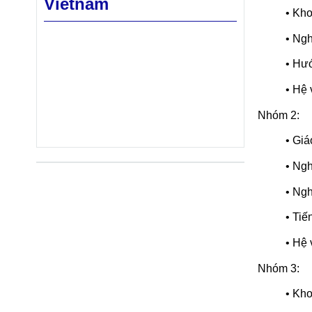
Vietnam
• Kho
• Ng
• Hư
• Hệ 
Nhóm 2:
• Giá
• Ngh
• Ngh
• Tiế
• Hệ 
Nhóm 3:
• Kho