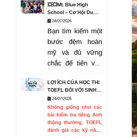
thế giới QS, trường
💥💥Mt. Blue High
hiện
đang mở ra các
School – Cơ Hội Du
chương trình học bổng
Học Vàng Chinh Phục
24/07/2026
hấp dẫn cho cánh cổng
THPT Mỹ!
Bạn tìm kiếm một
tuyển sinh năm 2027.
bước đệm hoàn
mỹ và đủ vững
chắc để tiến vào
Top các trường
LỢI ÍCH CỦA HỌC THI
đại học danh tiếng
TOEFL ĐỐI VỚI SINH
tại nước Mỹ? Mt.
VIÊN DU HỌC
24/07/2026
Blue High School
Không giống như các
bài kiểm tra tiếng Anh
là
"tảng đá vững
thông thường, TOEFL
chắc"
cho bạn
đánh giá các kỹ năng