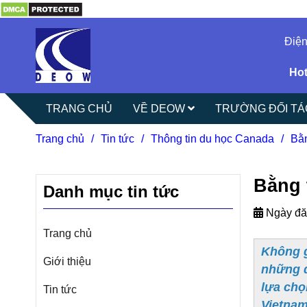
Điện
Hot
TRANG CHỦ
VỀ DEOW
TRƯỜNG ĐỐI T
Trang chủ
/
Tin tức
/
Thông tin du học Canada
/
Bằn
Bằng 
Danh mục tin tức
Ngày đă
Trang chủ
Không g
Giới thiệu
những q
lựa chọ
Tin tức
Vietnam