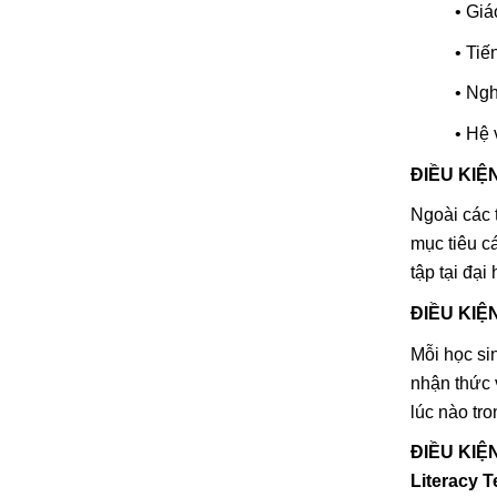
• Giá
• Tiế
• Ngh
• Hệ 
ĐIỀU KIỆN 
Ngoài các t
mục tiêu cá
tập tại đại
ĐIỀU KIỆN
Mỗi học si
nhận thức 
lúc nào tro
ĐIỀU KIỆN 
Literacy T