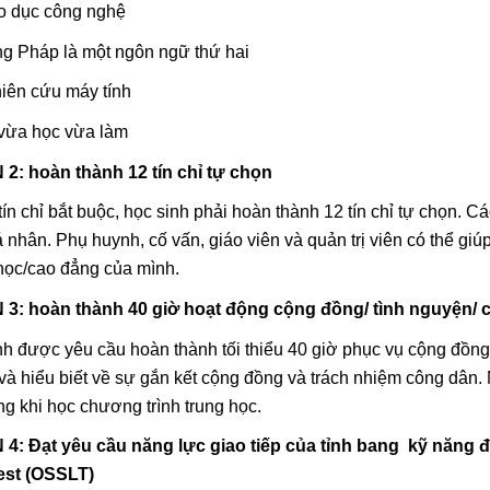
o dục công nghệ
ng Pháp là một ngôn ngữ thứ hai
iên cứu máy tính
vừa học vừa làm
2: hoàn thành 12 tín chỉ tự chọn
ín chỉ bắt buộc, học sinh phải hoàn thành 12 tín chỉ tự chọn. C
 nhân. Phụ huynh, cố vấn, giáo viên và quản trị viên có thể gi
 học/cao đẳng của mình.
 3: hoàn thành 40 giờ hoạt động cộng đồng/ tình nguyện/ 
nh được yêu cầu hoàn thành tối thiểu 40 giờ phục vụ cộng đồng.
và hiểu biết về sự gắn kết cộng đồng và trách nhiệm công dân.
ng khi học chương trình trung học.
4: Đạt yêu cầu năng lực giao tiếp của tỉnh bang kỹ năng đ
est (OSSLT)