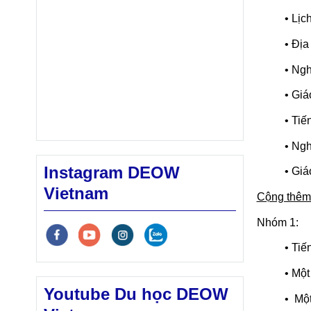
• Lịc
• Địa
• Ngh
• Giá
• Tiế
• Ngh
Instagram DEOW
• Giá
Vietnam
Cộng thêm 
Nhóm 1:
• Tiế
• Mộ
Youtube Du học DEOW
• Một