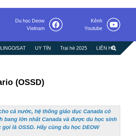
Du học Deow
Kênh
Vietnam
Youtube
LINGO/SAT
UY TÍN
Trại hè 2025
LIÊN HỆ
ario (OSSD)
cho cả nước, hệ thống giáo dục Canada có
ỉnh bang lớn nhất Canada và được du học sinh
ược gọi là OSSD. Hãy cùng du học DEOW