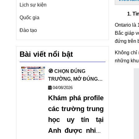
Lịch sự kiện
1. Tì
Quốc gia
Ontario là
Đào tạo
Bắc giáp v
đứng trên 
Bài viết nổi bật
Không chỉ 
những khu 
🧭 CHỌN ĐÚNG
TRƯỜNG, MỞ ĐÚNG
TƯƠNG LAI VỚI DANH
04/08/2026
SÁCH TRƯỜNG
Khám phá profile
TRUNG HỌC UY TÍN
các trường trung
TẠI ANH 🧭
học uy tín tại
Anh được nhiều