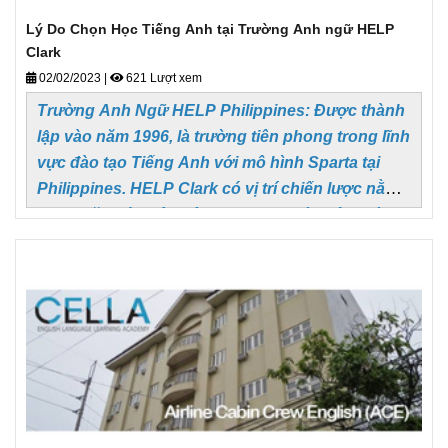
Lý Do Chọn Học Tiếng Anh tại Trường Anh ngữ HELP
Clark
02/02/2023
|
621 Lượt xem
Trường Anh Ngữ HELP Philippines: Được thành
lập vào năm 1996, là trường tiên phong trong lĩnh
vực đào tạo Tiếng Anh với mô hình Sparta tại
Philippines.
HELP Clark có vị trí chiến lược nằm
trong căn cứ quân đội Hoa Kỳ cũ với môi trường
xung quanh và môi trường sống giống như Mỹ.
Trường cách sân bay Quốc tế Clark vài phút và
1,5 đến 4 giờ đi từ các điểm đến lớn khác của
châu Á.