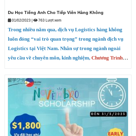
Du Học Tiếng Anh Cho Tiếp Viên Hàng Không
01/02/2023
|
763 Lượt xem
Trong nhiều năm qua, dịch vụ Logistics hàng không
luôn đóng “vai trò quan trọng” trong ngành dịch vụ
Logistics tại Việt Nam. Nhân sự trong ngành ngoài
yêu cầu về chuyên môn, kinh nghiệm,
Chương Trình
ACE (Airline Cabin Crew English)
mong muốn cung
cấp cho học viên kiến thức và kỹ năng làm việc phù
hợp theo đúng tiêu chuẩn quốc tế, qua đó góp phần gia
tăng nguồn nhân lực chất lượng cao cho ngành
Logistics và Chuỗi cung ứng tại Việt Nam.