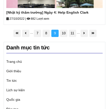
[Nhật ký thăm trường] Ngày 4: Help English Clark
27/10/2022
|
882 Lượt xem
...
...
7
8
9
10
11
Danh mục tin tức
Trang chủ
Giới thiệu
Tin tức
Lịch sự kiện
Quốc gia
Đào tạo