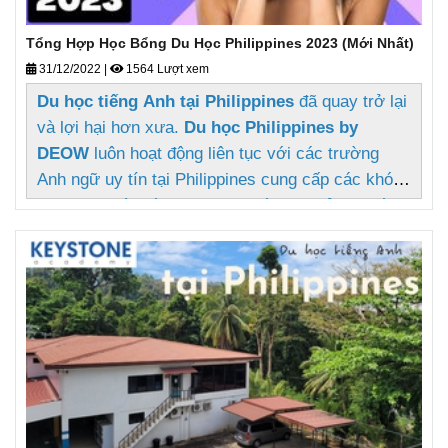
Tổng Hợp Học Bổng Du Học Philippines 2023 (Mới Nhất)
31/12/2022
|
1564 Lượt xem
Du học tiếng Anh tại Philippines
đã quay trở lại
và lợi hại hơn xưa.
Du học Philippines by
DEOW
luôn hoạt động liên tục với các trường
Anh ngữ uy tín tại Philippines cung cấp các khóa
học online từ tiếng Anh giao tiếp cho trẻ em đến
người lớn và luyện thi TOEIC, IELTS đảm bảo
điểm số.
Chúc mừng Du học tiếng Anh tại
Philippines khởi sắc trở lại và chào đón các bạn
học viên quay trở lại Philippines, Deow chia sẻ
với các bạn
cơ hội học bổng
đến từ các trường
như sau: