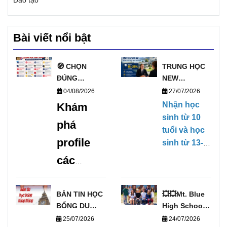
Bài viết nổi bật
🧭 CHỌN
TRUNG HỌC
ĐÚNG
NEW
TRƯỜNG, MỞ
ZEALAND
04/08/2026
27/07/2026
ĐÚNG
PHỎNG VẤN
Nhận học
Khám
TƯƠNG LAI
HỌC BỔNG
sinh từ 10
phá
VỚI DANH
TRỰC TIẾP
tuổi và học
SÁCH
KỲ THÁNG
profile
sinh từ 13-
TRƯỜNG
1/2027
17 tuổi,
các
TRUNG HỌC
(28/01/2027-
không yêu
UY TÍN TẠI
09/04/2027)
trường
cầu Chứng
ANH 🧭
chỉ tiếng
trung
BẢN TIN HỌC
💥💥Mt. Blue
BỔNG DU
Anh, có khả
High School –
học uy
HỌC THÁNG
Cơ Hội Du
năng ngoại
25/07/2026
24/07/2026