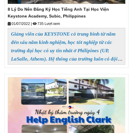
8 Lý Do Nên Đăng Ký Học Tiếng Anh Tại Học Viện
Keystone Academy, Subic, Philippines
01/07/2022
|
735 Lượt xem
Giảng viên của KEYSTONE có trung bình từ năm
đến sáu năm kinh nghiệm, học tốt nghiệp từ các
trường đại học có uy tín nhất ở Philipines (UP,
LaSalle, Athens). Hệ thống của trường luôn có đội
ngũ giảng viên tốt nhất, chúng tôi tuyển dụng Giảng
viên dựa trên các tiêu chuẩn tuyển dụng và có hệ
thống đánh giá Giảng viên thường xuyên.