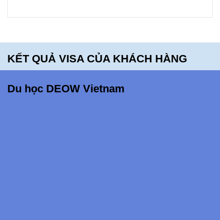
bạn sẽ
hối tiếc
khi bỏ lỡ
điều
KẾT QUẢ VISA CỦA KHÁCH HÀNG
này!!!
Du học DEOW Vietnam