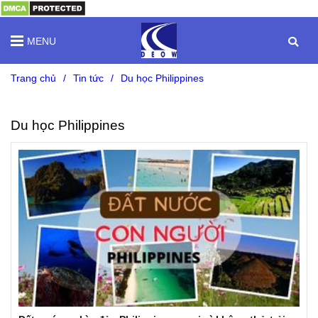
MENU
Trang chủ
/
Tin tức
/
Du học Philippines
Du học Philippines