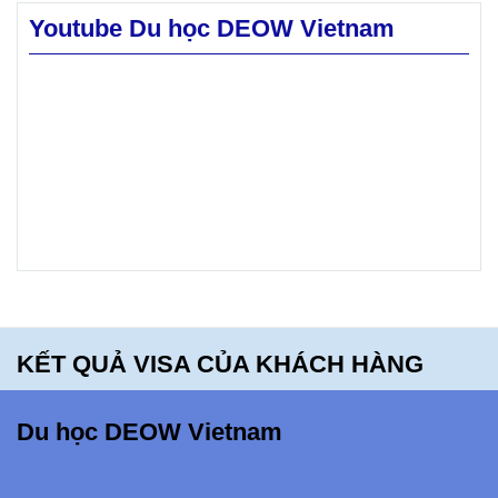
cao.
Youtube Du học DEOW Vietnam
Hãy
khám phá
Mt. Blue
High
School -
bạn sẽ
hối tiếc
khi bỏ lỡ
điều
KẾT QUẢ VISA CỦA KHÁCH HÀNG
này!!!
Du học DEOW Vietnam