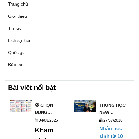
Trang chủ
Giới thiệu
Tin tức
Lịch sự kiện
Quốc gia
Đào tạo
Bài viết nổi bật
🧭 CHỌN
TRUNG HỌC
ĐÚNG
NEW
TRƯỜNG, MỞ
ZEALAND
04/08/2026
27/07/2026
ĐÚNG
PHỎNG VẤN
Nhận học
Khám
TƯƠNG LAI
HỌC BỔNG
sinh từ 10