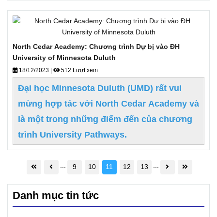
thực Quốc tế, giới thiệu Tiến sĩ
Ernesto Sirolli và thông báo Chương
trình liên kết SMART cho các sinh viên
MBA của trường.
North Cedar Academy: Chương trình Dự bị vào ĐH
University of Minnesota Duluth
18/12/2023
|
512 Lượt xem
Đại học Minnesota Duluth (UMD) rất vui
mừng hợp tác với North Cedar Academy và
là một trong những điểm đến của chương
trình University Pathways.
...
...
9
10
11
12
13
Danh mục tin tức