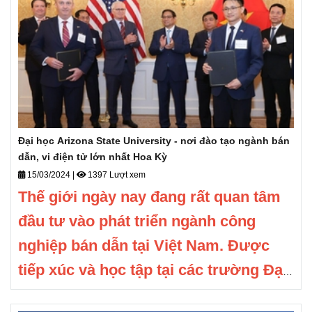
cung cấp kết quả một bài thi chuẩn hóa, đó có
thể là
Duolingo, IELTS, TOEFL, iTEP, PTE,
Cambridge English.
Ngoài ra bạn có thể tham
khảo các Trường đối tác của DEOW Vietnam,
chấp nhận điểm bài test TOEIC.
Đại học Arizona State University - nơi đào tạo ngành bán
dẫn, vi điện tử lớn nhất Hoa Kỳ
15/03/2024
|
1397 Lượt xem
Thế giới ngày nay đang rất quan tâm
đầu tư vào phát triển ngành công
nghiệp bán dẫn tại Việt Nam
. Được
tiếp xúc và học tập tại các trường Đại
học hàng đầu tại Mỹ là những trải