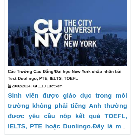
nghiệm tuyệt vời
.
V
ới nỗ lực, Deow
Vietnam kéo gần nền giáo dục hiện
Đại bậc nhất hành tinh (Mỹ) về với các
bạn học sinh Việt Nam. Liên hệ Deow
Vietnam để biết thêm chi tiết.
Các Trường Cao Đẳng/Đại học New York chấp nhận bài
Test Duolingo, PTE, IELTS, TOEFL
29/02/2024
|
1110 Lượt xem
Sinh viên được giáo dục trong môi
trường không phải tiếng Anh thường
được yêu cầu nộp kết quả TOEFL,
IELTS, PTE hoặc Duolingo.Đây là một