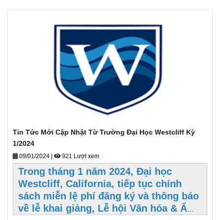
trong một số thành phần học thuật
được đánh giá trong quá trình đánh
giá tuyển sinh của các trường CĐ-ĐH
tại Mỹ nói chung.
Tin Tức Mới Cập Nhật Từ Trường Đại Học Westcliff Kỳ
1/2024
09/01/2024
|
921 Lượt xem
Trong tháng 1 năm 2024, Đại học
Westcliff, California, tiếp tục chính
sách miễn lệ phí đăng ký và thông báo
về lễ khai giảng, Lễ hội Văn hóa & Ẩm