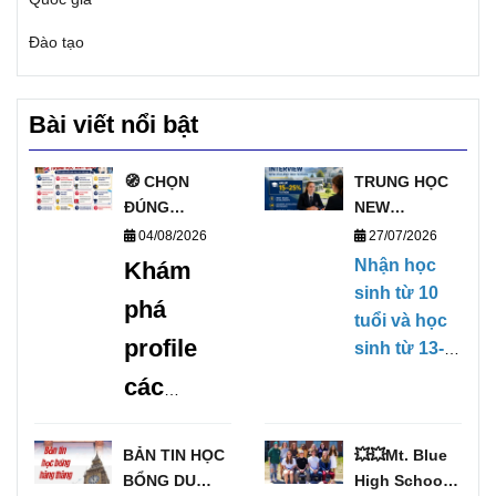
Đào tạo
Bài viết nổi bật
🧭 CHỌN
TRUNG HỌC
ĐÚNG
NEW
TRƯỜNG, MỞ
ZEALAND
04/08/2026
27/07/2026
ĐÚNG
PHỎNG VẤN
Nhận học
Khám
TƯƠNG LAI
HỌC BỔNG
sinh từ 10
phá
VỚI DANH
TRỰC TIẾP
tuổi và học
SÁCH
KỲ THÁNG
profile
sinh từ 13-
TRƯỜNG
1/2027
17 tuổi,
các
TRUNG HỌC
(28/01/2027-
không yêu
UY TÍN TẠI
09/04/2027)
trường
cầu Chứng
ANH 🧭
BẢN TIN HỌC
💥💥Mt. Blue
chỉ tiếng
trung
BỔNG DU
High School –
Anh, có khả