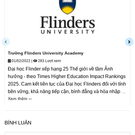
Trường Flinders University Academy
01/02/2022
|
283 Lượt xem
Đại học Flinder xếp hạng 25 Thế giới về tầm Ảnh
hưởng - theo Times Higher Education Impact Rankings
2025. Cam kết liên tục của Đại học Flinders đối với tính
bền vững, khả năng tiếp cận, bình đẳng và hòa nhập đã
Xem thêm ››
được công nhận trên toàn cầu, với thứ hạng dẫn đầu
trên nhiều mục tiêu.
BÌNH LUẬN