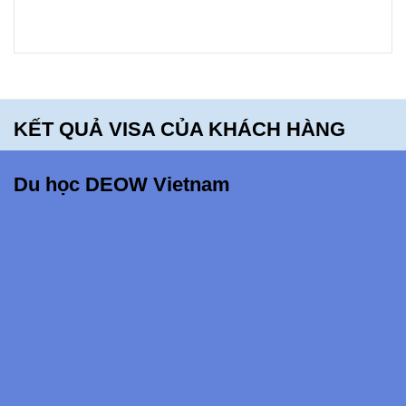
bạn sẽ
hối tiếc
khi bỏ lỡ
điều
KẾT QUẢ VISA CỦA KHÁCH HÀNG
này!!!
Du học DEOW Vietnam