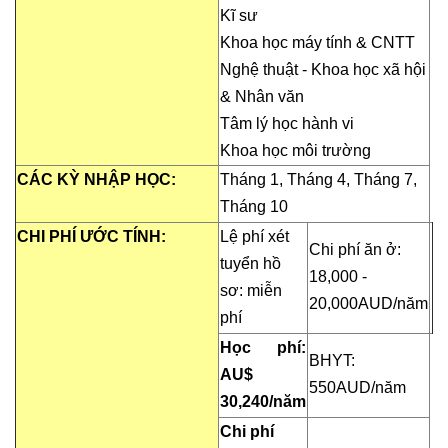
Kĩ sư
Khoa học máy tính & CNTT
Nghệ thuật - Khoa học xã hội
& Nhân văn
Tâm lý học
hành vi
Khoa học môi trường
CÁC KỲ NHẬP HỌC:
Tháng
1, Tháng 4, Tháng 7
,
Tháng 10
CHI PHÍ ƯỚC TÍNH:
Lệ phí xét
Chi phí ăn ở:
tuyển hồ
18,
000
-
sơ: miễn
20,0
00AUD/năm
phí
Học phí:
BHYT:
AU$
550AUD/năm
30,240
/
năm
Chi phí