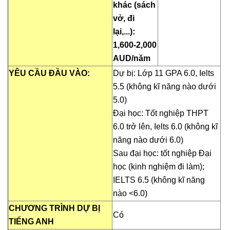
khác (sách
vở, đi
lại,...):
1,6
00-
2,
000
AUD/năm
YÊU CẦU ĐẦU VÀO:
Dự bị: Lớp 11 GPA 6.0, Ielts
5.5 (không kĩ năng nào dưới
5.0)
Đại học: Tốt nghiệp THPT
6.0 trở lên, Ielts 6.0 (không kĩ
năng nào dưới 6.0)
Sau đại học: tốt nghiệp Đại
học (kinh nghiệm đi làm);
IELTS 6.5 (không kĩ năng
nào <6.0)
CHƯƠNG TRÌNH DỰ BỊ
Có
TIẾNG ANH