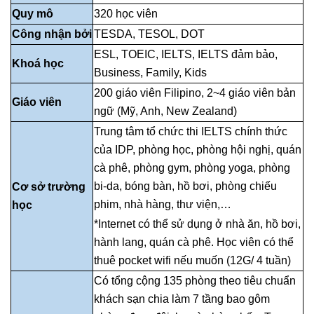
Quy mô
320 học viên
Công nhận bởi
TESDA, TESOL, DOT
ESL, TOEIC, IELTS, IELTS đảm bảo,
Khoá học
Business, Family, Kids
200 giáo viên Filipino, 2~4 giáo viên bản
Giáo viên
ngữ (Mỹ, Anh, New Zealand)
Trung tâm tổ chức thi IELTS chính thức
của IDP, phòng học, phòng hội nghị, quán
cà phê, phòng gym, phòng yoga, phòng
bi-da, bóng bàn, hồ bơi, phòng chiếu
Cơ sở trường
phim, nhà hàng, thư viện,…
học
*Internet có thể sử dụng ở nhà ăn, hồ bơi,
hành lang, quán cà phê. Học viên có thể
thuê pocket wifi nếu muốn (12G/ 4 tuần)
Có tổng cộng 135 phòng theo tiêu chuẩn
khách sạn chia làm 7 tầng bao gôm