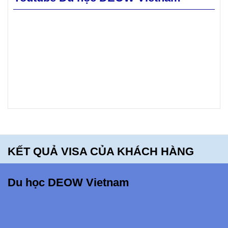
Hãy
khám phá
Mt. Blue
High
School -
bạn sẽ
hối tiếc
khi bỏ lỡ
điều
KẾT QUẢ VISA CỦA KHÁCH HÀNG
này!!!
Du học DEOW Vietnam