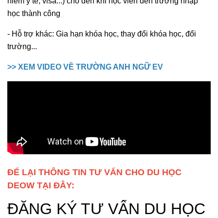
hiểm y tế, visa...) cho đến khi học viên đến trường nhập
học thành công
- Hỗ trợ khác: Gia hạn khóa học, thay đổi khóa học, đổi
trường...
>> XEM VIDEO VỀ TRƯỜNG ANH NGỮ EV
ĐỂ LẠI THÔNG TIN TƯ VẤN CHO DU HỌC
DEOW TẠI ĐÂY: