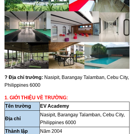
?
Địa chỉ trường
:
Nasipit, Barangay Talamban, Cebu City,
Philippines 6000
1. GIỚI THIỆU VỀ TRƯỜNG:
Tên trường
EV Academy
Nasipit, Barangay Talamban, Cebu City,
Địa chỉ
Philippines 6000
Thành lập
Năm
2004