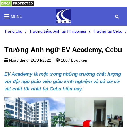
MENU
Trang chủ
/
Trường tiếng Anh tại Philippines
/
Trường tại Cebu
/
Trường Anh ngữ EV Academy, Cebu
Ngày đăng:
26/04/2022
1807 Lượt xem
EV Academy là một trong những trường chất lượng
với đội ngũ giáo viên giàu kinh nghiệm và có cơ sở
vật chất tốt nhất tại Cebu hiện nay.