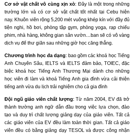
Cơ sở vật chất vô cùng xịn xò
: Đây là một trong những
trường lớn và có cơ sở vật chất tốt nhất tại Cebu hiện
nay. Khuôn viên rộng 5,200 mét vuông khép kín với đầy đủ
tiện nghi, hồ bơi, phòng tập gym, phòng yoga, rạp chiếu
phim, nhà hàng, không gian sân vườn…ban sẽ có vô vàng
dịch vụ để thư giãn sau những giờ học căng thẳng.
Chương trình học đa dạng
: bao gồm các khoá học Tiếng
Anh Chuyên Sâu, IELTS và IELTS đảm bảo, TOIEC, đặc
biệc khoá học Tiếng Anh Thương Mại dành cho những
học viên đi làm và khoá Tiếng Anh gia đình vừa cải thiện
tiếng anh vừa du lịch trải nghiệm cho cả gia đình
Đội ngũ giáo viên chất lượng
: Từ năm 2004, EV đã trở
thành trường anh ngữ dẫn đầu trong việc lựa chọn, đào
tạo và duy trì chất lượng giảng dạy của giáo viên. Tất cả
các giáo viên của EV đều làm toàn thời gian. Tất cả giáo
viên đều có bằng giảng dạy TESOL và được công nhận