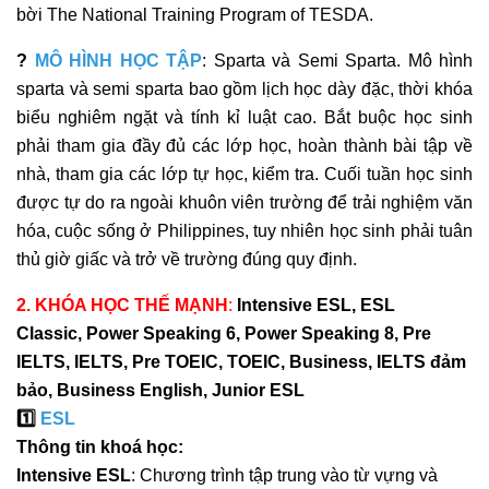
bời The National Training Program of TESDA.
?
MÔ HÌNH HỌC TẬP
: Sparta và Semi Sparta. Mô hình
sparta và semi sparta bao gồm lịch học dày đặc, thời khóa
biểu nghiêm ngặt và tính kỉ luật cao. Bắt buộc học sinh
phải tham gia đầy đủ các lớp học, hoàn thành bài tập về
nhà, tham gia các lớp tự học, kiểm tra. Cuối tuần học sinh
được tự do ra ngoài khuôn viên trường để trải nghiệm văn
hóa, cuộc sống ở Philippines, tuy nhiên học sinh phải tuân
thủ giờ giấc và trở về trường đúng quy định.
2. KHÓA HỌC THẾ MẠNH
:
Intensive ESL, ESL
Classic, Power Speaking 6, Power Speaking 8, Pre
IELTS, IELTS, Pre TOEIC, TOEIC, Business, IELTS đảm
bảo, Business English, Junior ESL
1️⃣
ESL
Thông tin khoá học:
Intensive ESL
:
Chương trình tập trung vào từ vựng và