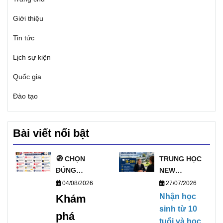
Giới thiệu
Tin tức
Lịch sự kiện
Quốc gia
Đào tạo
Bài viết nổi bật
🧭 CHỌN
TRUNG HỌC
ĐÚNG
NEW
TRƯỜNG, MỞ
ZEALAND
04/08/2026
27/07/2026
ĐÚNG
PHỎNG VẤN
Nhận học
Khám
TƯƠNG LAI
HỌC BỔNG
sinh từ 10
phá
VỚI DANH
TRỰC TIẾP
tuổi và học