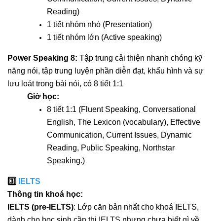
Reading)
1 tiết nhóm nhỏ (Presentation)
1 tiết nhóm lớn (Active speaking)
Power Speaking 8:
Tập trung cải thiện nhanh chóng kỹ
năng nói, tập trung luyện phần diễn đạt, khẩu hình và sự
lưu loát trong bài nói, có 8 tiết 1:1
Giờ học:
8 tiết 1:1 (Fluent Speaking, Conversational
English, The Lexicon (vocabulary), Effective
Communication, Current Issues, Dynamic
Reading, Public Speaking, Northstar
Speaking.)
3️⃣
IELTS
Thông tin khoá học:
IELTS (pre-IELTS)
:
Lớp căn bản nhất cho khoá IELTS,
dành cho học sinh cần thi IELTS nhưng chưa biết gì về