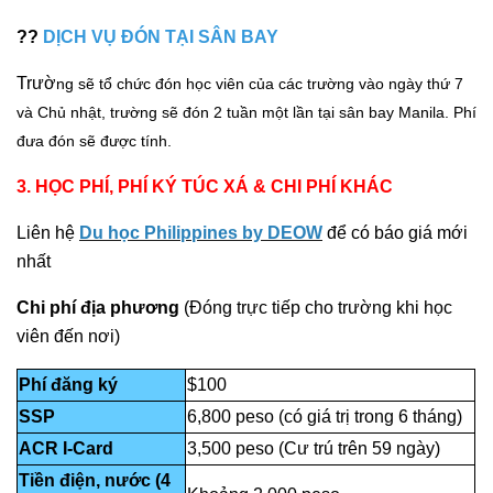
??
DỊCH VỤ ĐÓN TẠI SÂN BAY
Trườ
ng sẽ tổ chức đón học viên của các trường vào ngày thứ 7
và Chủ nhật, trường sẽ đón 2 tuần một lần tại sân bay Manila. Phí
đưa đón sẽ được tính.
3. HỌC PHÍ, PHÍ KÝ TÚC XÁ & CHI PHÍ KHÁC
Liên hệ
Du học Philippines by DEOW
để có báo giá mới
nhất
Chi phí địa phương
(Đóng trực tiếp cho trường khi học
viên đến nơi)
Phí đăng ký
$100
SSP
6,800 peso (có giá trị trong 6 tháng)
ACR I-Card
3,500 peso (Cư trú trên 59 ngày)
Tiền điện, nước (4