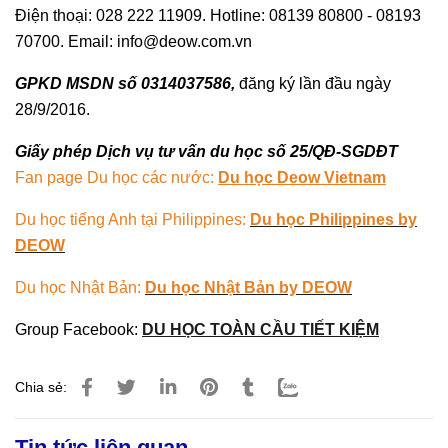
Điện thoại: 028 222 11909. Hotline: 08139 80800 - 08193
70700. Email: info@deow.com.vn
GPKD MSDN số 0314037586,
đăng ký lần đầu ngày
28/9/2016.
Giấy phép Dịch vụ tư vấn du học số 25/QĐ-SGDĐT
Fan page Du học các nước:
Du học Deow Vietnam
Du học tiếng Anh tại Philippines:
Du học Philippines by
DEOW
Du học Nhật Bản:
Du học Nhật Bản by DEOW
Group Facebook:
DU HỌC TOÀN CẦU TIẾT KIỆM
Chia sẻ:
Tin tức liên quan