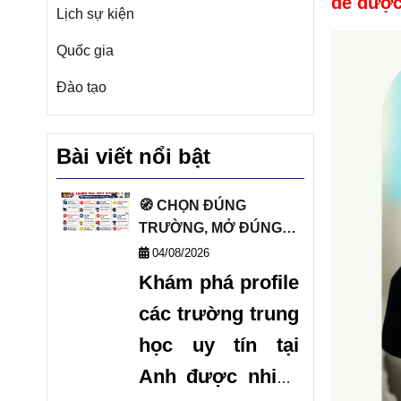
để được
Lịch sự kiện
Quốc gia
Đào tạo
Bài viết nổi bật
🧭 CHỌN ĐÚNG
TRƯỜNG, MỞ ĐÚNG
TƯƠNG LAI VỚI DANH
04/08/2026
SÁCH TRƯỜNG
Khám phá profile
TRUNG HỌC UY TÍN
các trường trung
TẠI ANH 🧭
học uy tín tại
Anh được nhiều