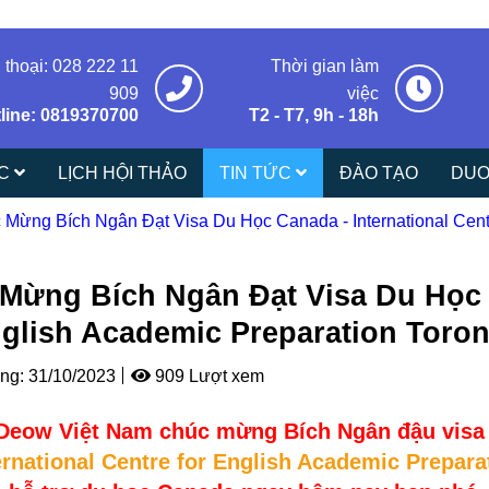
 thoại: 028 222 11
Thời gian làm
909
việc
line: 0819370700
T2 - T7, 9h - 18h
ÁC
LỊCH HỘI THẢO
TIN TỨC
ĐÀO TẠO
DUO
 Mừng Bích Ngân Đạt Visa Du Học Canada - International Centr
Mừng Bích Ngân Đạt Visa Du Học C
nglish Academic Preparation Toron
ng:
31/10/2023
909 Lượt xem
Deow Việt Nam chúc mừng Bích Ngân đậu visa
ernational Centre for English Academic Prepara