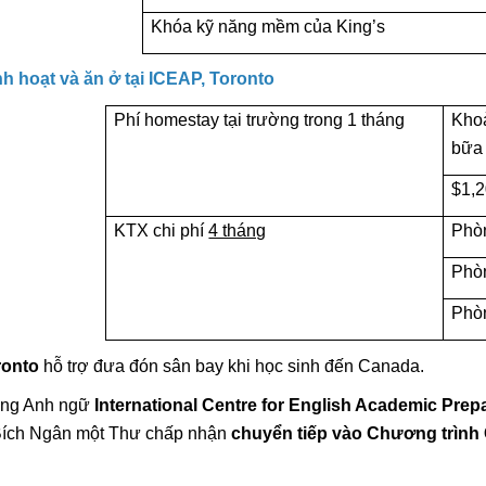
Khóa kỹ năng mềm của King’s
nh hoạt và ăn ở tại ICEAP, Toronto
Phí homestay tại trường trong 1 tháng
Kho
bữa
$1,2
KTX chi phí
4 tháng
Phò
Phòn
Phò
ronto
hỗ trợ đưa đón sân bay khi học sinh đến Canada.
ờng Anh ngữ
International Centre for English Academic Prep
Bích Ngân một Thư chấp nhận
chuyển tiếp vào Chương trình 