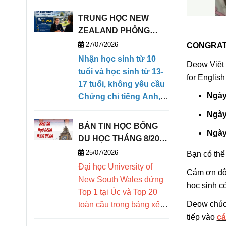
học sinh quốc tế
TRUNG HỌC NEW
lựa chọn. Bài
ZEALAND PHỎNG
viết tổng hợp
VẤN HỌC BỔNG TRỰC
27/07/2026
CONGRAT
học phí, học
TIẾP KỲ THÁNG 1/2027
Nhận học sinh từ 10
Deow Việt 
(28/01/2027- 09/04/2027)
tuổi và học sinh từ 13-
bổng, chương
for Englis
17 tuổi, không yêu cầu
trình học, ký túc
Ngày
Chứng chỉ tiếng Anh,
xá, điều kiện đầu
có khả năng ngoại ngữ
Ngày
căn bản để có thể theo
vào, điểm nổi bật
BẢN TIN HỌC BỔNG
Ngày
học chương trình
DU HỌC THÁNG 8/2026
và cơ hội vào
Tiếng Anh tăng cường
- DEOW VIETNAM
25/07/2026
Bạn có thể 
của trường. Chấp nhận
các trường đại
Đại học
University of
điểm trung bình môn
Cám ơn đội
học danh tiếng
New South Wales đứng
linh hoạt, chào đón học
học sinh có
Top 1 tại Úc và Top 20
trên thế giới.
sinh có thái độ học tập
Deow chúc 
toàn cầu trong bảng xếp
nghiêm túc.
hạng các trường đại học
tiếp vào
cá