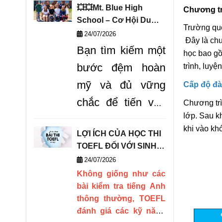
thế giới QS, trường
💥💥Mt. Blue High
Chương tr
hiện
đang mở ra các
School – Cơ Hội Du
Trường quố
chương trình học bổng
Học Vàng Chinh Phục
24/07/2026
Đây là chư
hấp dẫn cho cánh cổng
THPT Mỹ!
Bạn tìm kiếm một
tuyển sinh năm 2027.
học bao gồ
bước đệm hoàn
trình, luyệ
mỹ và đủ vững
Cấp độ đà
chắc để tiến vào
Chương trì
lớp. Sau kh
Top các trường
khi vào kh
LỢI ÍCH CỦA HỌC THI
đại học danh tiếng
TOEFL ĐỐI VỚI SINH
tại nước Mỹ? Mt.
VIÊN DU HỌC
24/07/2026
Blue High School
Không giống như các
bài kiểm tra tiếng Anh
là
"tảng đá vững
thông thường, TOEFL
chắc"
cho bạn
đánh giá các kỹ năng