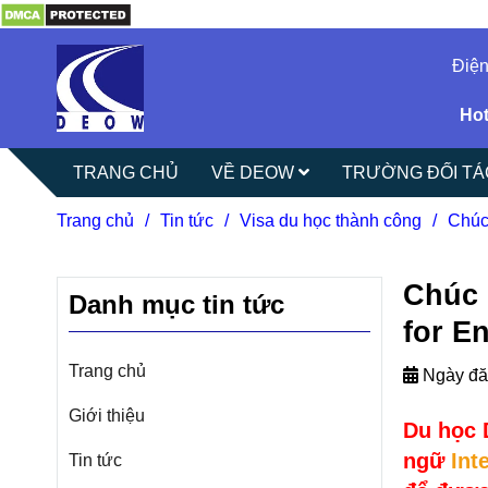
Điện
Hot
TRANG CHỦ
VỀ DEOW
TRƯỜNG ĐỐI T
Trang chủ
/
Tin tức
/
Visa du học thành công
/
Chúc
Chúc 
Danh mục tin tức
for E
Trang chủ
Ngày đă
Giới thiệu
Du học 
ngữ
Int
Tin tức