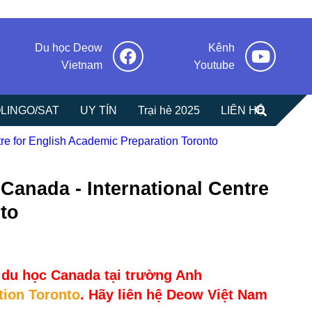
Du học Deow
Kênh
Vietnam
Youtube
LINGO/SAT
UY TÍN
Trại hè 2025
LIÊN HỆ
e for English Academic Preparation Toronto
anada - International Centre
to
 du học Canada tại
trường Anh
tion Toronto
.
Hãy liên hệ Deow Việt Nam