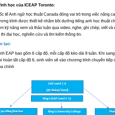
ình học của ICEAP Toronto:
c tế Anh ngữ học thuật Canada đóng vai trò trong việc nâng cao
ơng trình được thiết kế nhắm bồi dưỡng tiếng anh học thuật cho
m kỹ năng xem và thảo luận qua video, nghe, ghi chép, viết và 
n thi đại học, nghiên cứu và tìm kiếm thông tin.
o tạo:
nh EAP bao gồm 6 cấp độ, mỗi cấp độ kéo dài 8 tuần. Khi sang
i hoàn tất cấp độ 6, sinh viên sẽ vào chương trình chuyển tiếp 
óa chính