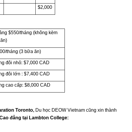
$2,000
ảng $550/tháng (không kèm
 ăn)
00/tháng (3 bữa ăn)
ng đôi nhỏ: $7,000 CAD
g đôi lớn : $7,400 CAD
ng cao cấp: $8,000 CAD
aration Toronto,
Du học DEOW Vietnam cũng xin thành
Cao đẳng tại Lambton College: