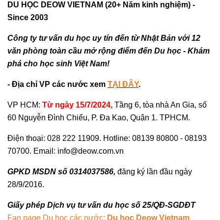
DU HỌC DEOW VIETNAM (20+ Năm kinh nghiệm) -
Since 2003
Công ty tư vấn du học uy tín đến từ Nhật Bản với 12
văn phòng toàn cầu mở rộng điểm đến Du học - Khám
phá cho học sinh Việt Nam!
- Địa chỉ VP các nước xem
TẠI ĐÂY
.
VP HCM:
Từ ngày 15/7/2024,
Tầng 6, tòa nhà An Gia, số
60 Nguyễn Đình Chiểu, P. Đa Kao, Quận 1. TPHCM.
Điện thoại: 028 222 11909. Hotline: 08139 80800 - 08193
70700. Email: info@deow.com.vn
GPKD MSDN số 0314037586,
đăng ký lần đầu ngày
28/9/2016.
Giấy phép Dịch vụ tư vấn du học số 25/QĐ-SGDĐT
Fan page Du học các nước:
Du học Deow Vietnam