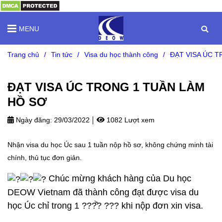
MENU
Trang chủ
/
Tin tức
/
Visa du học thành công
/
ĐẠT VISA ÚC 
ĐẠT VISA ÚC TRONG 1 TUẦN LÀM
HỒ SƠ
Ngày đăng:
29/03/2022
1082 Lượt xem
Nhận visa du học Úc sau 1 tuần nộp hồ sơ, không chứng minh tài
chính, thủ tục đơn giản.
Chúc mừng khách hàng của Du học
DEOW Vietnam đã thành công đạt được visa du
học Úc chỉ trong 1 ???̂̀? ??? khi nộp đơn xin visa.