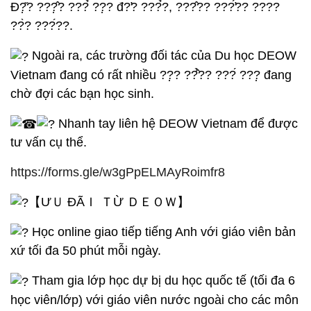
Đ?̣̆? ???̣̂? ???̉ ??̣? đ?̛? ???̉?, ???̂?? ???̛́?? ????
??̀? ???́??.
Ngoài ra, các trường đối tác của Du học DEOW
Vietnam đang có rất nhiều ??̣? ??̂̉?? ???́ ???̣ đang
chờ đợi các bạn học sinh.
Nhanh tay liên hệ DEOW Vietnam để được
tư vấn cụ thể.
https://forms.gle/w3gPpELMAyRoimfr8
【 ƯＵ ĐÃＩ ＴỪ ＤＥＯＷ】
Học online giao tiếp tiếng Anh với giáo viên bản
xứ tối đa 50 phút mỗi ngày.
Tham gia lớp học dự bị du học quốc tế (tối đa 6
học viên/lớp) với giáo viên nước ngoài cho các môn