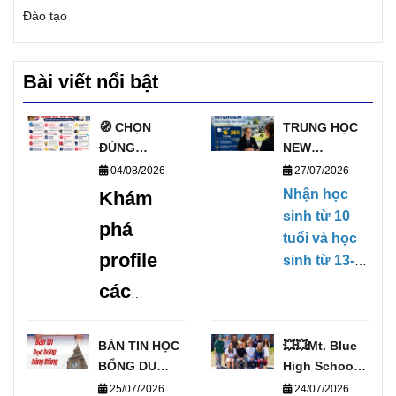
Đào tạo
Bài viết nổi bật
🧭 CHỌN
TRUNG HỌC
ĐÚNG
NEW
TRƯỜNG, MỞ
ZEALAND
04/08/2026
27/07/2026
ĐÚNG
PHỎNG VẤN
Nhận học
Khám
TƯƠNG LAI
HỌC BỔNG
sinh từ 10
phá
VỚI DANH
TRỰC TIẾP
tuổi và học
SÁCH
KỲ THÁNG
profile
sinh từ 13-
TRƯỜNG
1/2027
17 tuổi,
các
TRUNG HỌC
(28/01/2027-
không yêu
UY TÍN TẠI
09/04/2027)
trường
cầu Chứng
ANH 🧭
BẢN TIN HỌC
💥💥Mt. Blue
chỉ tiếng
trung
BỔNG DU
High School –
Anh, có khả
học uy
HỌC THÁNG
Cơ Hội Du
25/07/2026
24/07/2026
năng ngoại