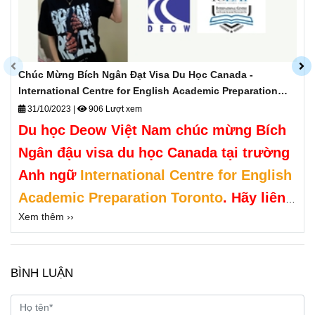
Chúc Mừng Bích Ngân Đạt Visa Du Học Canada -
International Centre for English Academic Preparation
Toronto
31/10/2023
|
906 Lượt xem
Du học Deow Việt Nam chúc mừng Bích
Ngân đậu visa du học Canada tại
trường
Anh ngữ
International Centre for English
Academic Preparation Toronto
.
Hãy liên
Xem thêm ››
hệ Deow Việt Nam để được hỗ trợ du học
Canada ngay hôm nay bạn nhé.
BÌNH LUẬN