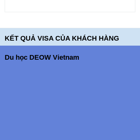
bạn sẽ
hối tiếc
khi bỏ lỡ
điều
KẾT QUẢ VISA CỦA KHÁCH HÀNG
này!!!
Du học DEOW Vietnam