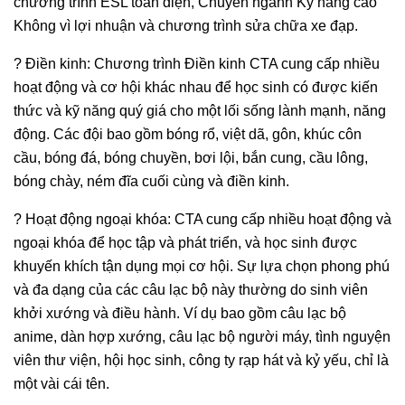
chương trình ESL toàn diện, Chuyên ngành Kỹ năng cao
Không vì lợi nhuận và chương trình sửa chữa xe đạp.
? Điền kinh: Chương trình Điền kinh CTA cung cấp nhiều
hoạt động và cơ hội khác nhau để học sinh có được kiến ​​
thức và kỹ năng quý giá cho một lối sống lành mạnh, năng
động. Các đội bao gồm bóng rổ, việt dã, gôn, khúc côn
cầu, bóng đá, bóng chuyền, bơi lội, bắn cung, cầu lông,
bóng chày, ném đĩa cuối cùng và điền kinh.
? Hoạt động ngoại khóa: CTA cung cấp nhiều hoạt động và
ngoại khóa để học tập và phát triển, và học sinh được
khuyến khích tận dụng mọi cơ hội. Sự lựa chọn phong phú
và đa dạng của các câu lạc bộ này thường do sinh viên
khởi xướng và điều hành. Ví dụ bao gồm câu lạc bộ
anime, dàn hợp xướng, câu lạc bộ người máy, tình nguyện
viên thư viện, hội học sinh, công ty rạp hát và kỷ yếu, chỉ là
một vài cái tên.