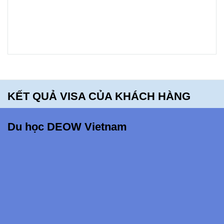
High
School -
bạn sẽ
hối tiếc
khi bỏ lỡ
điều
KẾT QUẢ VISA CỦA KHÁCH HÀNG
này!!!
Du học DEOW Vietnam