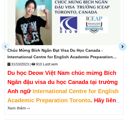
Chúc Mừng Bích Ngân Đạt Visa Du Học Canada -
International Centre for English Academic Preparation
Toronto
31/10/2023
|
910 Lượt xem
Du học Deow Việt Nam chúc mừng Bích
Ngân đậu visa du học Canada tại
trường
Anh ngữ
International Centre for English
Academic Preparation Toronto
.
Hãy liên
Xem thêm ››
hệ Deow Việt Nam để được hỗ trợ du học
Canada ngay hôm nay bạn nhé.