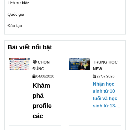
Lịch sự kiện
Quốc gia
Đào tạo
Bài viết nổi bật
🧭 CHỌN
TRUNG HỌC
ĐÚNG
NEW
TRƯỜNG, MỞ
ZEALAND
04/08/2026
27/07/2026
ĐÚNG
PHỎNG VẤN
Nhận học
Khám
TƯƠNG LAI
HỌC BỔNG
sinh từ 10
phá
VỚI DANH
TRỰC TIẾP
tuổi và học
SÁCH
KỲ THÁNG
profile
sinh từ 13-
TRƯỜNG
1/2027
17 tuổi,
các
TRUNG HỌC
(28/01/2027-
không yêu
UY TÍN TẠI
09/04/2027)
trường
cầu Chứng
ANH 🧭