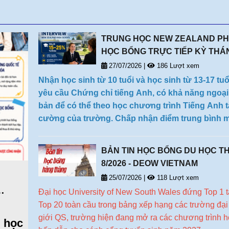
nhiều suấ
DẪN.
TRUNG HỌC NEW ZEALAND PHO
HỌC BỔNG TRỰC TIẾP KỲ THÁ
(28/01/2027- 09/04/2027)
27/07/2026
|
186 Lượt xem
Nhận học sinh từ 10 tuổi và học sinh từ 13-17 tu
yêu cầu Chứng chỉ tiếng Anh, có khả năng ngoạ
bản để có thể theo học chương trình Tiếng Anh 
cường của trường. Chấp nhận điểm trung bình 
hoạt, chào đón học sinh có thái độ học tập nghiê
BẢN TIN HỌC BỔNG DU HỌC T
8/2026 - DEOW VIETNAM
25/07/2026
|
118 Lượt xem
Đại học
University of New South Wales đứng Top 1 t
Top 20 toàn cầu trong bảng xếp hạng các trường đại
giới QS, trường hiện
đang mở ra các chương trình 
 học