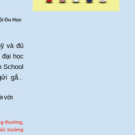
ội Du Học
ỹ và đủ
 đại học
h School
gửi gắm
ệc bước
Hãy khám
I VỚI
tiếc khi
ng thường,
môi trường