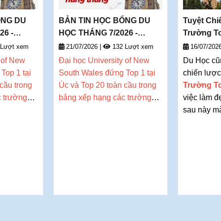
ỔNG DU
BẢN TIN HỌC BỔNG DU
Tuyệt Chi
26 -
HỌC THÁNG 7/2026 -
Trường T
DEOW VIETNAM
Tối Thiểu
 Lượt xem
21/07/2026
|
132 Lượt xem
16/07/202
 of New
Đại học
University of New
Du Học cũn
Top 1 tại
South Wales đứng Top 1 tại
chiến lượ
cầu trong
Úc và Top 20 toàn cầu trong
Trường 
c trường
bảng xếp hạng các trường
việc làm đ
, trường
đại học thế giới QS, trường
sau này ma
các chương
hiện
đang mở ra các chương
hợp lý vẫn
p dẫn cho
trình học bổng hấp dẫn cho
trị kinh t
inh năm
cánh cổng tuyển sinh năm
nhận được
2027.
nghiệp so 
đã bỏ ra đ
Trường đối 
chúng tôi s
Sinh viên đ
kỳ Mùa Th