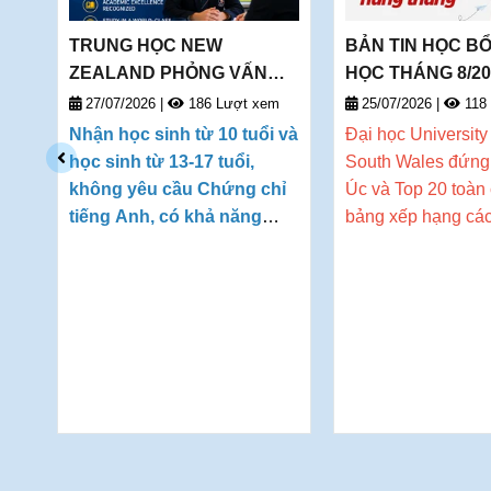
G,
TRUNG HỌC NEW
BẢN TIN HỌC B
ỚI
ZEALAND PHỎNG VẤN
HỌC THÁNG 8/20
HỌC BỔNG TRỰC TIẾP KỲ
DEOW VIETNAM
27/07/2026
|
186 Lượt xem
25/07/2026
|
118
THÁNG 1/2027 (28/01/2027-
Nhận học sinh từ 10 tuổi và
Đại học
University
le
09/04/2027)
học sinh từ 13-17 tuổi,
South Wales đứng 
ng
không yêu cầu Chứng chỉ
Úc và Top 20 toàn 
nh
tiếng Anh, có khả năng
bảng xếp hạng cá
ngoại ngữ căn bản để có
đại học thế giới QS
ọc
thể theo học chương trình
hiện
đang mở ra 
ựa
Tiếng Anh tăng cường của
trình học bổng hấ
trường. Chấp nhận điểm
cánh cổng tuyển s
ng
trung bình môn linh hoạt,
2027.
ọc
chào đón học sinh có thái
nh
độ học tập nghiêm túc.
ều
ểm