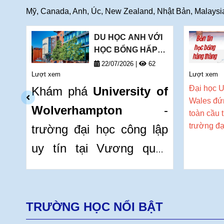
Mỹ, Canada, Anh, Úc, New Zealand, Nhật Bản, Malaysia,
DU HỌC ANH VỚI
HỌC BỔNG HẤP
DẪN LÊN ĐẾN
8
22/07/2026
|
62
Lượt xem
£6,000 -
Lượt xem
UNIVERSITY OF
Đại học
U
Khám phá
University of
WOLVERHAMPTON
Wales đứn
Wolverhampton
-
toàn cầu 
trường đạ
trường đại học công lập
học
hiện
đang
uy tín tại Vương quốc
bổng hấp
sinh năm
Anh với các ngành thế
mạnh như Cyber
Security, Business,
TRƯỜNG HỌC NỔI BẬT