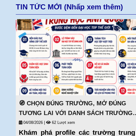
TIN TỨC MỚI (Nhấp xem thêm)
ội
ại
ên
🧭 CHỌN ĐÚNG TRƯỜNG, MỞ ĐÚNG
TƯƠNG LAI VỚI DANH SÁCH TRƯỜNG
TRUNG HỌC UY TÍN TẠI ANH 🧭
04/08/2026
|
62 Lượt xem
Khám phá profile các trường trung