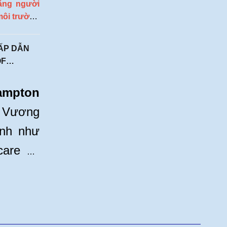
rằng người
môi trường
tuyển cạnh
ng đại học
ẤP DẪN
OF
hampton
ại Vương
ạnh như
care và
 cơ hội
 học phí
ng môi