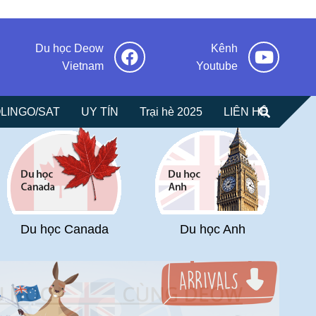
Du học Deow
Kênh
Vietnam
Youtube
LINGO/SAT
UY TÍN
Trại hè 2025
LIÊN HỆ
Du học Canada
Du học Anh