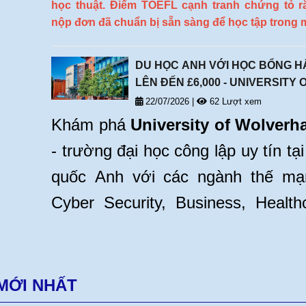
học thuật. Điểm TOEFL cạnh tranh chứng tỏ 
nộp đơn đã chuẩn bị sẵn sàng để học tập trong 
nói tiếng Anh. Nó có thể làm cho hồ sơ ứng 
tranh hơn, đặc biệt là khi nộp đơn vào các trườ
DU HỌC ANH VỚI HỌC BỔNG H
có tính chọn lọc cao.
LÊN ĐẾN £6,000 - UNIVERSITY 
WOLVERHAMPTON
22/07/2026
|
62 Lượt xem
Khám phá
University of Wolver
- trường đại học công lập uy tín t
quốc Anh với các ngành thế m
Cyber Security, Business, Health
Education. Sinh viên quốc tế có
nhận
học bổng lên đến £6,000
,
hợp lý từ
£13,500–£15,500/năm
cù
MỚI NHẤT