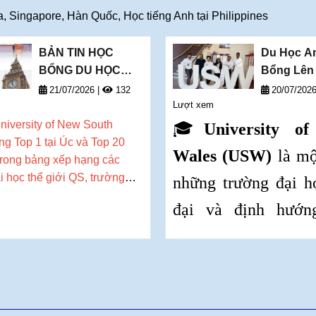
trường học tập hiện đại và cơ h
 Singapore, Hàn Quốc, Học tiếng Anh tại Philippines
nghiệp rộng mở.
BẢN TIN HỌC
Du Học A
BỔNG DU HỌC
Bổng Lên
THÁNG 7/2026 -
£7,500 tại
21/07/2026
|
132
20/07/202
DEOW VIETNAM
Lượt xem
University
Wales
niversity of New South
🎓
University of
g Top 1 tại Úc và Top 20
Wales (USW)
là mộ
trong bảng xếp hạng các
i học thế giới QS, trường
những trường đại h
 mở ra các chương trình học
đại và định hướn
 dẫn cho cánh cổng tuyển
 2027.
nghiệp hàng đầu tạ
quốc Anh. Với hệ t
sở tại
Cardiff
,
Newp