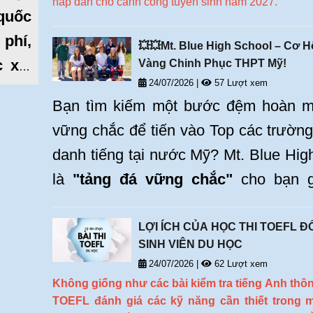
hấp dẫn cho cánh cổng tuyển sinh năm 2027.
 quốc
 phí,
💥💥Mt. Blue High School – Cơ H
 xá,
Vàng Chinh Phục THPT Mỹ!
24/07/2026
|
57 Lượt xem
ơ hội
Bạn tìm kiếm một bước đệm hoàn m
trên
vững chắc để tiến vào Top các trường
danh tiếng tại nước Mỹ? Mt. Blue Hig
là
"tảng đá vững chắc"
cho bạn 
những hoài bão và là
khởi đầu
cho vi
tới các trường đại học mong muốn. 
LỢI ÍCH CỦA HỌC THI TOEFL ĐỐ
SINH VIÊN DU HỌC
phá Mt. Blue High School - bạn sẽ hối 
24/07/2026
|
62 Lượt xem
bỏ lỡ điều này!!!
Không giống như các bài kiểm tra tiếng Anh thô
TOEFL đánh giá các kỹ năng cần thiết trong 