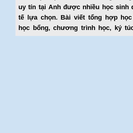
uy tín tại Anh được nhiều học sinh
tế lựa chọn. Bài viết tổng hợp học
học bổng, chương trình học, ký túc
điều kiện đầu vào, điểm nổi bật và c
vào các trường đại học danh tiếng 
thế giới.