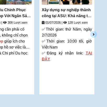
êu Chinh Phục
Xây dựng sự nghiệp thành
Lô
op Với Ngân Sách
công tại ASU: Khả năng tìm
Tiê
việc làm, kết quả và cơ hội
Cu
6
|
308 Lượt xem
01/07/2026
|
128 Lượt xem
2
dành cho sinh viên quốc
Cao
g cần phải có
✅Thời gian: thứ Năm, ngày
tế!
có 
c, không chỉ chọn
2/7/2026
Top
giúp ích cho
✅Thời gian: 10:00 tối, giờ
các
ẹp hồ sơ việc làm
Việt Nam
như
̀ Chi phí Du học
✅Đăng ký nhận link:
TẠI
Cal
 có thể đem lại
giá
ĐÂY
Sta
ế mà sinh viên
tối
 sau khi tốt
trư
với tổng chi phí
Tha
ể học (ROI).
Các
DEO
tác uy tín của
Thư
ẵn sàng chào đón
Thơ
ến theo học vào
Đăn
u 2026 này với