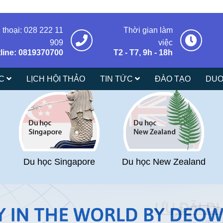
 thoại: 028 222 11
Thời gian làm
909
việc
line: 0819370700
T2 - T7, 9h - 18h
ÁC
LỊCH HỘI THẢO
TIN TỨC
ĐÀO TẠO
DUO
Du học Singapore
Du học New Zealand