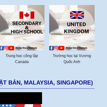
 mang
HẤP DẪN.
h
ọc tập
h
ình đào
r
tiễn và
q
ách học
t
 riêng
t
 Việt
Trung học công lập
Trường học tại Vương
Canada
Quốc Anh
ng tìm
c
iều yếu
c
là lựa
ẬT BẢN, MALAYSIA, SINGAPORE)
U
c
đ