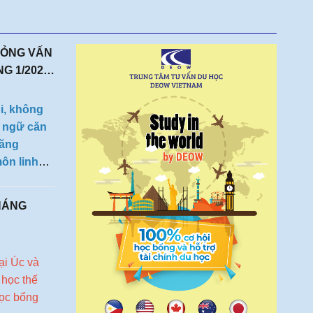
gia
t
HỌC BỔNG HẤP
̉NG VẤN
NG 1/2027
ổi, không
i ngữ căn
tăng
môn linh
m túc.
HÁNG
ại Úc và
 học thế
học bổng