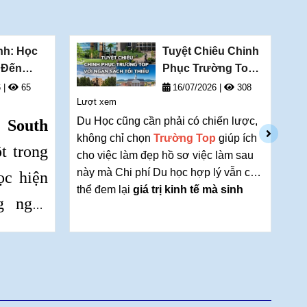
ội nghề
nh: Học
Tuyệt Chiêu Chinh
 Đến
Phục Trường Top
Với Ngân Sách Tối
6
|
65
16/07/2026
|
308
 of South
Lượt xem
Thiểu
Lư
Du Học cũng cần phải có chiến lược,
U
 South
không chỉ chọn
Trường Top
giúp ích
t trong
A
cho việc làm đẹp hồ sơ việc làm sau
này mà Chi phí Du học hợp lý vẫn có
ọc hiện
n
thể đem lại
giá trị kinh tế mà sinh
g nghề
l
viên nhận được sau khi tốt nghiệp
so với tổng chi phí đã bỏ ra để học
i Vương
n
(ROI).
Các Trường đối tác uy tín của
hống cơ
chúng tôi sẵn sàng chào đón Sinh
n
viên đến theo học vào kỳ Mùa Thu
ort và
đ
2026 này với nhiều suất
HỌC BỔNG